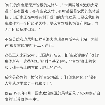
“你们的角色是无产阶级的先锋队，” 卡冈诺维奇激励大家
说：“会有困难，会有富农反对，有时甚至是农民的集体反
抗，但历史正在朝着有利于我们的方向发展……要么我们将
富农作为一个阶级消灭掉，要么富农成长为资产阶级，向
无产阶级反攻倒算。”
革命英雄布琼尼和伏罗希洛夫也现身莫斯科火车站，为前
往“粮食前线”的年轻工人送行。
这些工人来到农村，以国家的名义，把“富农“的财产“收归”
集体所有。这些“收归“的财产甚至包括了”富农“身上的衣
服，孩子头上的首饰，脚上的鞋子。
反抗是必然的，愤怒的“富农”喊出：“打倒集体化！”“没有
人能从这里拿走一粒粮食！”。
仅在 1930年3月，国家政治保卫总局就记录了6,500多起自
发的“反苏群体事件”。