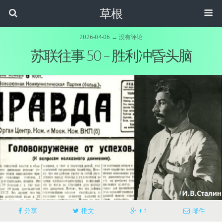
草根
2026-04-06 ↔ 没有评论
苏联往事 50 – 胜利冲昏头脑
分享
推文
+ 1
邮件