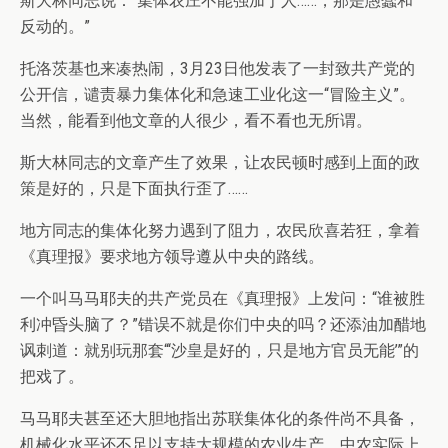
斯大林同志说：“集体农庄不能强加于人……，那是愚蠢和
反动的。”
托洛茨基也来凑热闹，3月23日他发表了一封致共产党的
公开信，谴责暴力集体化和急速工业化这一“冒险主义”。
当然，能看到他文章的人很少，看不看也无所谓。
斯大林同志的文章产生了效果，让农民顿时感到上面的政
策是好的，只是下面执行歪了……
地方同志的集体化努力遇到了阻力，农民欣喜若狂，拿着
《真理报》要求地方领导遵从中央的路线。
一个叫马马耶夫的共产党员在《真理报》上发问：“谁被胜
利冲昏头脑了？”错误不就是你们中央的吗？还添油加醋地
讽刺道：就别玩那套“‘沙皇是好的，只是地方官员无能’”的
把戏了。
马马耶夫甚至还大胆地指出苏联集体化的条件尚不具备，
机械化水平还不足以支持大规模的农业生产，中农实际上