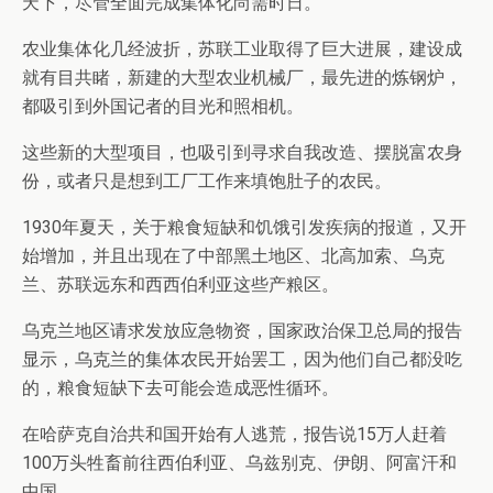
天下，尽管全面完成集体化尚需时日。
农业集体化几经波折，苏联工业取得了巨大进展，建设成
就有目共睹，新建的大型农业机械厂，最先进的炼钢炉，
都吸引到外国记者的目光和照相机。
这些新的大型项目，也吸引到寻求自我改造、摆脱富农身
份，或者只是想到工厂工作来填饱肚子的农民。
1930年夏天，关于粮食短缺和饥饿引发疾病的报道，又开
始增加，并且出现在了中部黑土地区、北高加索、乌克
兰、苏联远东和西西伯利亚这些产粮区。
乌克兰地区请求发放应急物资，国家政治保卫总局的报告
显示，乌克兰的集体农民开始罢工，因为他们自己都没吃
的，粮食短缺下去可能会造成恶性循环。
在哈萨克自治共和国开始有人逃荒，报告说15万人赶着
100万头牲畜前往西伯利亚、乌兹别克、伊朗、阿富汗和
中国。