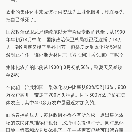
农业的集体化本来应该提供资源为工业化服务，现在要先
把自己饿死了。
国家政治保卫总局继续施以无产阶级专政的铁拳，从1930
年年初到4月中旬，国家政治保卫总局就已经逮捕了14万
人，到9月底又抓了另外14万，但是反对集体化的浪潮依
然制止不住，谁让斯大林同志《被胜利冲昏头脑》了呢？
集体化农户的比例从1930年3月初的56%，到夏天又暴跌
至24%。
在鞑靼自治共和国，集体化农户比率从83%降到13%，800
万农户离开，带走了700万头牲畜。同时500万农户留在集
体农庄，其中400多万农户是最近才加入的。
面临春播的压力，苏联政府不得不有所放松。退出集体农
场的农民如果继续种粮食，政府可以提供种子。同时虽然
田地、牲畜和农具集体化了，但一些家畜仍然可以留在家