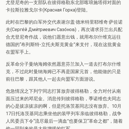
尤登尼奇的一支部队在彼得格勒东北部喀琅施塔得对面的
卡拉斯拉雅戈尔卡(Красная Горка)登陆。
此时在巴黎的白军外交代表谢尔盖·德米特里耶维奇·萨佐诺
夫(Серге́й Дми́триевич Сазо́нов)，再次请求芬兰出兵配
合尤登尼奇作战，说他们愿意出钱，就用布尔什维克运往
德国的“布列斯特-立托夫斯克黄金”来支付，现在这批黄金
在盟军手上。
反革命分子曼纳海姆依然愿意芬兰加入一道去打布尔什维
克，不过此时曼纳海姆已不再是国家元首，他能做的只是
前往巴黎，跟其他人一起去向盟军方面游说。
危急情况之下列宁同志打算放弃彼得格勒，全力对付从南
面压过来的邓尼金。消息传到彼得格勒，季诺维也夫同志
的心是拔凉拔凉的啊，但是托洛茨基同志没有放弃。10月
17日托洛茨基同志乘坐他的装甲列车亲临彼得格勒，战争
人民委员下令“流尽最后一滴血”也要保卫“革命之都”，随着
他一同到来的是大批增援的红军。