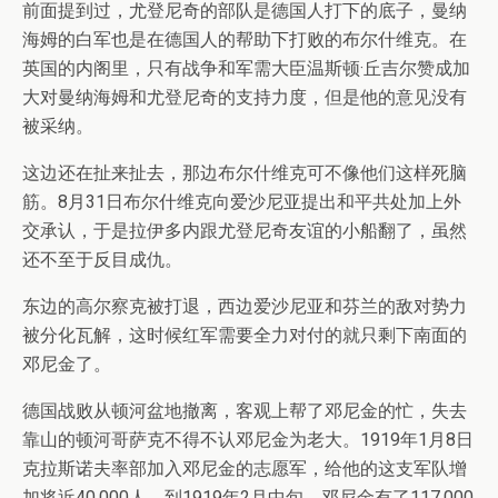
前面提到过，尤登尼奇的部队是德国人打下的底子，曼纳
海姆的白军也是在德国人的帮助下打败的布尔什维克。在
英国的内阁里，只有战争和军需大臣温斯顿·丘吉尔赞成加
大对曼纳海姆和尤登尼奇的支持力度，但是他的意见没有
被采纳。
这边还在扯来扯去，那边布尔什维克可不像他们这样死脑
筋。8月31日布尔什维克向爱沙尼亚提出和平共处加上外
交承认，于是拉伊多内跟尤登尼奇友谊的小船翻了，虽然
还不至于反目成仇。
东边的高尔察克被打退，西边爱沙尼亚和芬兰的敌对势力
被分化瓦解，这时候红军需要全力对付的就只剩下南面的
邓尼金了。
德国战败从顿河盆地撤离，客观上帮了邓尼金的忙，失去
靠山的顿河哥萨克不得不认邓尼金为老大。1919年1月8日
克拉斯诺夫率部加入邓尼金的志愿军，给他的这支军队增
加将近40,000人。到1919年2月中旬，邓尼金有了117,000