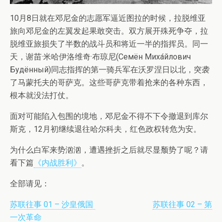
10月8日就在邓尼金的志愿军逼近图拉的时候，拉脱维亚
旅向邓尼金的左翼发起果敢突击。双方展开殊死争夺，拉
脱维亚旅损失了半数的战斗员和将近一半的指挥员。同一
天，谢苗·米哈伊洛维奇·布琼尼(Семён Миха́йлович
Будённый)同志指挥的第一骑兵军在沃罗涅日以北，突袭
了马蒙托夫的哥萨克。这些哥萨克带着抢来的各种东西，
根本就没法打仗。
面对可能陷入包围的境地，邓尼金不得不下令撤退到库尔
斯克，12月初继续退往哈尔科夫，红色政权转危为安。
为什么白军来势汹汹，遭遇挫折之后就尽显颓势了呢？请
看下篇
《内战胜利》
。
全部请见：
苏联往事 01 – 沙皇俄国
苏联往事 02 – 第
一次革命