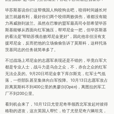
毕苏斯基说你们这帮俄国人狗咬狗去吧，咬得时间越长对
波兰就越有利，最好你们两个咬得两败俱伤，谁都没有能
力再威胁到波兰。虽然在巴黎的盟军最高司令部希望毕苏
斯基能够从西面向红军施压，帮邓尼金一把，但毕苏斯基
的看法是“帮助苏俄击败邓尼金更好”，因此他非但没有支
援邓尼金，反而把他的立场偷偷告诉了莫斯科，这样托洛
茨基同志的任务就简单多了。
不过战场上邓尼金的志愿军表现还是不错的，毕竟白军大
都是专业人士，战斗力是乌合之众，不，赤合之众的红军
无法企及的。9月20日邓尼金拿下库尔斯克，红军士气低
落，一些部队甚至集体向白军投降。10月13日志愿军攻占
距离莫斯科不到400公里的奥廖尔(Орёл)，离图拉的军工
厂不到200公里。
看到机会来了，10月12日尤登尼奇率领西北军发起对彼得
格勒的进攻，这次英国人帮忙，给了尤登尼奇六辆坦克，