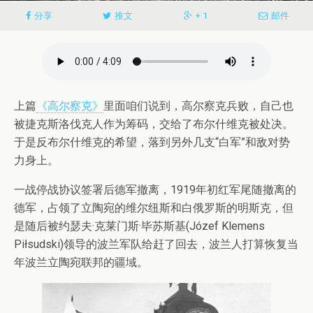
分享
推文
+ 1
邮件
上篇
《高尔察克》
里面咱们说到，高尔察克兵败，自己也
被捷克斯洛伐克人作为筹码，交给了布尔什维克被处决。
于是反布尔什维克的希望，落到另外几支“白军”和敌对势
力身上。
一战停战协议签署后德军撤离，1919年初红军尾随撤离的
德军，占领了立陶宛的维尔纽斯和白俄罗斯的明斯克，但
是随后被约瑟夫·克莱门斯·毕苏斯基(Józef Klemens
Piłsudski)领导的波兰军队给赶了回去，波兰人打算恢复当
年波兰立陶宛联邦的疆域。