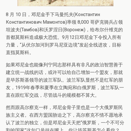
8 月 10 日，邓尼金手下马曼托夫(Константин
Константинович Мамонтов)率领 8,000 哥萨克骑兵占领
坦波夫(Тамбов)和沃罗涅日(Воронеж)，给布尔什维克的
首都莫斯科造成极大恐慌。9月12日邓尼金下令投入所有
力量，“从伏尔加河到罗马尼亚边境”发起全线进攻，目标
直指莫斯科。
如果邓尼金也能像列宁同志那样具有非凡的政治智慧善于
建立统一战线的话，或许可以给自己增加一个盟友，那就
是毕苏斯基领导的波兰军队。波兰军队显然不是红军的朋
友，1919年春季和夏季在立陶宛和白俄罗斯，波兰军队一
直在跟红军交战，尽管战斗的规模都不算大。
然而跟高尔察克一样，邓尼金骨子里也是一个大俄罗斯民
族主义者。在西方盟国胁迫之下，高尔察克不情不愿地承
认了波兰的独立，但是邓尼金天天把“俄罗斯，一个不可分
割的国家”这句口号挂在嘴上，你让毕苏斯基怎么看你？