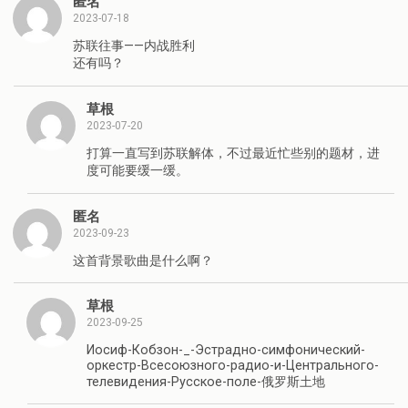
匿名
2023-07-18
苏联往事——内战胜利
还有吗？
草根
2023-07-20
打算一直写到苏联解体，不过最近忙些别的题材，进
度可能要缓一缓。
匿名
2023-09-23
这首背景歌曲是什么啊？
草根
2023-09-25
Иосиф-Кобзон-_-Эстрадно-симфонический-
оркестр-Всесоюзного-радио-и-Центрального-
телевидения-Русское-поле-俄罗斯土地