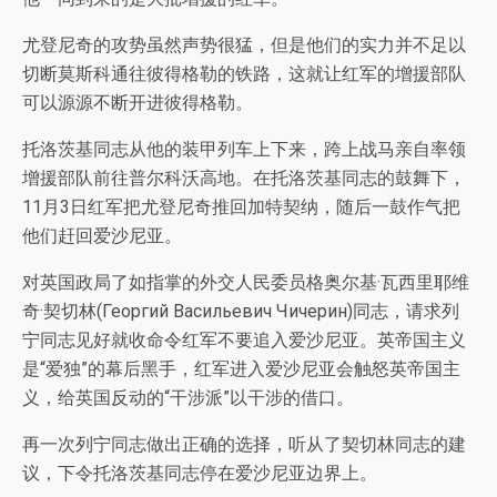
尤登尼奇的攻势虽然声势很猛，但是他们的实力并不足以
切断莫斯科通往彼得格勒的铁路，这就让红军的增援部队
可以源源不断开进彼得格勒。
托洛茨基同志从他的装甲列车上下来，跨上战马亲自率领
增援部队前往普尔科沃高地。在托洛茨基同志的鼓舞下，
11月3日红军把尤登尼奇推回加特契纳，随后一鼓作气把
他们赶回爱沙尼亚。
对英国政局了如指掌的外交人民委员格奥尔基·瓦西里耶维
奇·契切林(Георгий Васильевич Чичерин)同志，请求列
宁同志见好就收命令红军不要追入爱沙尼亚。英帝国主义
是“爱独”的幕后黑手，红军进入爱沙尼亚会触怒英帝国主
义，给英国反动的“干涉派”以干涉的借口。
再一次列宁同志做出正确的选择，听从了契切林同志的建
议，下令托洛茨基同志停在爱沙尼亚边界上。