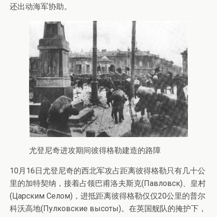
还出动海军协助。
尤登尼奇进攻期间彼得格勒建造的路障
10月16日尤登尼奇的西北军攻占距离彼得格勒只有几十公
里的加特契纳，接着占领巴甫洛夫斯克(Павловск)、皇村
(Царским Селом)，进抵距离彼得格勒仅仅20公里的普尔
科沃高地(Пулковские высоты)。在英国舰队的掩护下，