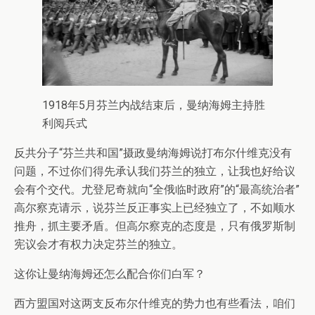
1918年5月芬兰内战结束后，曼纳海姆主持胜
利阅兵式
反共分子“芬兰共和国”摄政曼纳海姆说打布尔什维克没有
问题，不过你们得先承认我们芬兰的独立，让我也好给议
会有个交代。尤登尼奇就向“全俄临时政府”的“最高统治者”
高尔察克请示，说芬兰反正事实上已经独立了，不如顺水
推舟，抓主要矛盾。但高尔察克的态度是，只有俄罗斯制
宪议会才有权力决定芬兰的独立。
这你让曼纳海姆还怎么配合你们白军？
西方盟国对这两支反布尔什维克的势力也有些看法，咱们