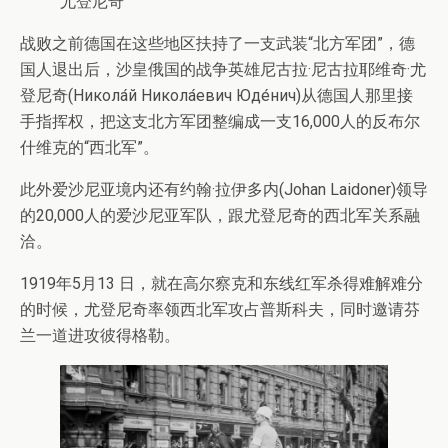
尤登尼奇
战败之前德国在这些地区扶持了一支武装“北方军团”，德
国人退出后，沙皇俄国的战争英雄尼古拉·尼古拉耶维奇·尤
登尼奇(Никола́й Никола́евич Юде́нич)从德国人那里接
手指挥权，把这支北方军团整编成一支16,000人的反布尔
什维克的“西北军”。
此外爱沙尼亚境内还有约翰·拉伊多内(Johan Laidoner)领导
的20,000人的爱沙尼亚军队，跟尤登尼奇的西北军关系融
洽。
1919年5月13 日，就在高尔察克和东线红军杀得难解难分
的时候，尤登尼奇率领西北军攻占普斯科夫，同时邀请芬
兰一道进攻彼得格勒。