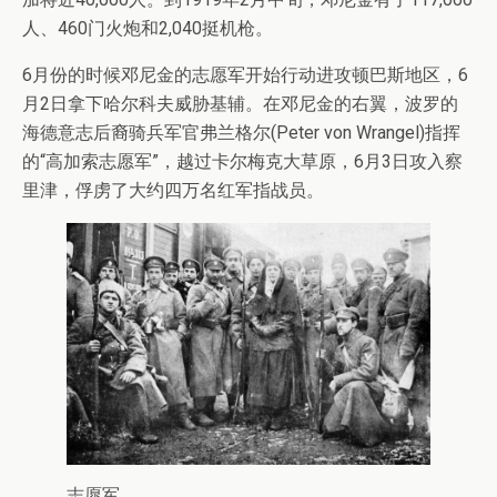
人、460门火炮和2,040挺机枪。
6月份的时候邓尼金的志愿军开始行动进攻顿巴斯地区，6
月2日拿下哈尔科夫威胁基辅。在邓尼金的右翼，波罗的
海德意志后裔骑兵军官弗兰格尔(Peter von Wrangel)指挥
的“高加索志愿军”，越过卡尔梅克大草原，6月3日攻入察
里津，俘虏了大约四万名红军指战员。
志愿军