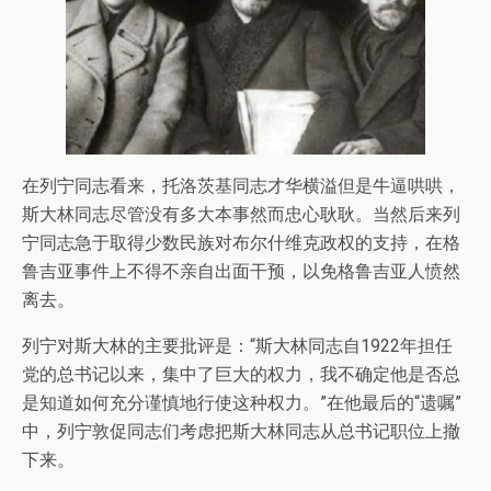
在列宁同志看来，托洛茨基同志才华横溢但是牛逼哄哄，
斯大林同志尽管没有多大本事然而忠心耿耿。当然后来列
宁同志急于取得少数民族对布尔什维克政权的支持，在格
鲁吉亚事件上不得不亲自出面干预，以免格鲁吉亚人愤然
离去。
列宁对斯大林的主要批评是：“斯大林同志自1922年担任
党的总书记以来，集中了巨大的权力，我不确定他是否总
是知道如何充分谨慎地行使这种权力。”在他最后的“遗嘱”
中，列宁敦促同志们考虑把斯大林同志从总书记职位上撤
下来。