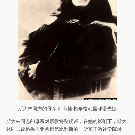
斯大林同志的母亲 叶卡捷琳娜·格勃里耶诺夫娜
斯大林同志的母亲对宗教特别虔诚，在她的影响下，斯大
林同志被格鲁吉亚首都第比利斯的一所东正教神学院录