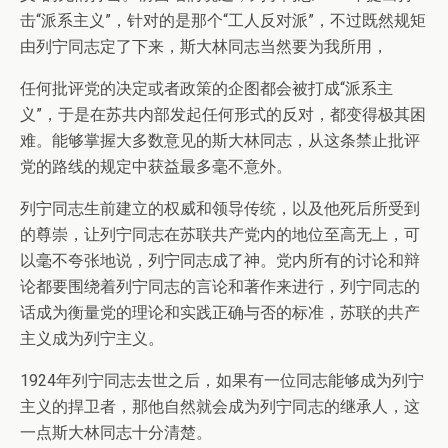
击“派系主义”，针对的是那个“工人反对派”，不过既然规矩
由列宁同志定了下来，斯大林同志当然要为我所用，
任何批评党的决定或者政策的企图都会被打成“派系主
义”，于是在苏共内部发起任何形式的反对，都变得极其困
难。能够掌握大多数意见的斯大林同志，从这条禁止批评
党的路线的规定中获益最多毫不意外。
列宁同志生前建立的权威和领导传统，以及他死后所受到
的尊崇，让列宁同志在苏联共产党内的地位至高无上，可
以毫不夸张地说，列宁同志成了神。党内所有的讨论和辩
论都要围绕着列宁同志的言论和著作来进行，列宁同志的
话成为衡量党的理论和实践正确与否的标准，苏联的共产
主义成为列宁主义。
1924年列宁同志去世之后，如果有一位同志能够成为列宁
主义的捍卫者，那他自然就会成为列宁同志的继承人，这
一点斯大林同志十分清楚。