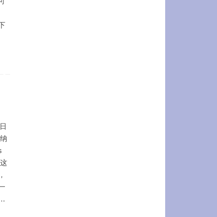
可
下
7日
德纳
s
 这
，
一
…