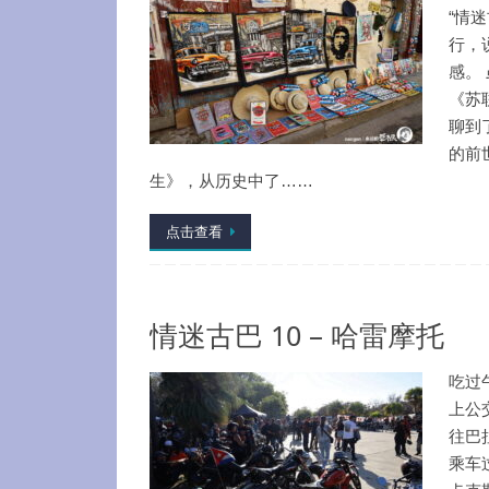
“情迷
行，
感。
《苏
聊到
的前
生》，从历史中了……
点击查看
情迷古巴 10 – 哈雷摩托
吃过
上公
往巴
乘车