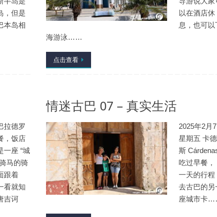
斯半岛是
导游说大家
岛，但是
以在酒店休
巴本岛相
息，也可以
海游泳……
点击查看
情迷古巴 07 – 真实生活
巴拉德罗
2025年2月
餐，饭店
星期五 卡
是一座 “城
斯 Cárdena
，骑马的骑
吃过早餐，
面跟着
一天的行程
一看就知
去古巴的另
唐吉诃
座城市卡…