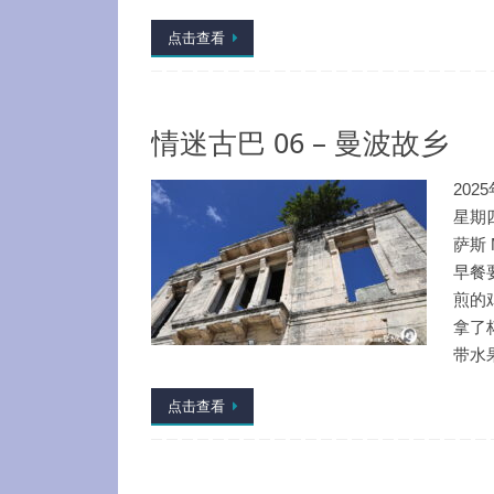
点击查看
情迷古巴 06 – 曼波故乡
202
星期
萨斯 M
早餐
煎的
拿了
带水
点击查看