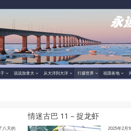
房子
说说加拿大
从大洋到大洋
行摄世界
祖国各地
情迷古巴 11 – 捉龙虾
了八天的
2025年2月