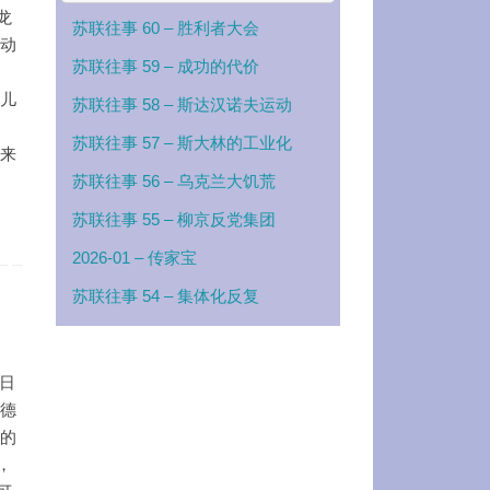
龙
苏联往事 60 – 胜利者大会
活动
苏联往事 59 – 成功的代价
伙儿
苏联往事 58 – 斯达汉诺夫运动
苏联往事 57 – 斯大林的工业化
是来
苏联往事 56 – 乌克兰大饥荒
苏联往事 55 – 柳京反党集团
2026-01 – 传家宝
苏联往事 54 – 集体化反复
8日
拉德
排的
，