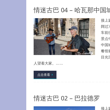
情迷古巴 04 – 哈瓦那中国
接上
阔过
车前
景点
中国
餐馆
目光
人望着大家。……
点击查看
情迷古巴 02 – 巴拉德罗
接上