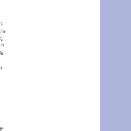
拉
25
期
 早
和
作
看