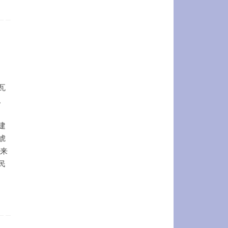
瓦
。
建
唬
起来
民