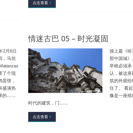
点击查看
情迷古巴 05 – 时光凝固
5年2月6日
接上篇《哈
四，马坦
那中国城》
atanzas
草根必须承
要了个现
认，被这座
鸡蛋饼，
筑的外观给
杯盛满热
住了。 看
果的……
像是一座殖
时代的建筑，门……
点击查看