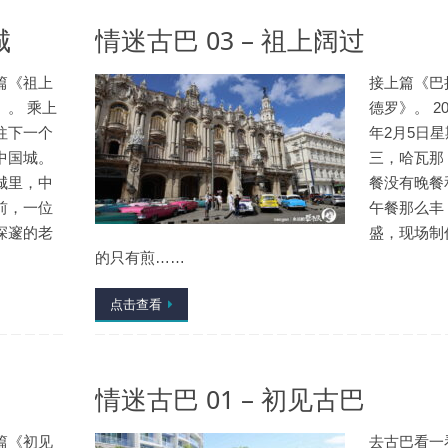
城
情迷古巴 03 – 祖上阔过
篇《祖上
接上篇《巴
》。 乘上
德罗》。 20
往下一个
年2月5日星
中国城。
三，哈瓦那
城里，中
餐没有晚餐
前，一位
午餐那么丰
深邃的老
盛，现场制
的只有煎……
点击查看
情迷古巴 01 – 初见古巴
篇《初见
去古巴看一