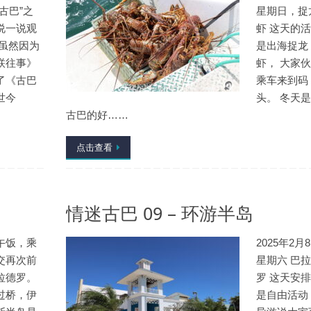
古巴”之
星期日，捉
说一说观
虾 这天的
 虽然因为
是出海捉龙
联往事》
虾， 大家
了《古巴
乘车来到码
世今
头。 冬天
古巴的好……
点击查看
情迷古巴 09 – 环游半岛
午饭，乘
2025年2月
交再次前
星期六 巴
拉德罗。
罗 这天安
过桥，伊
是自由活动