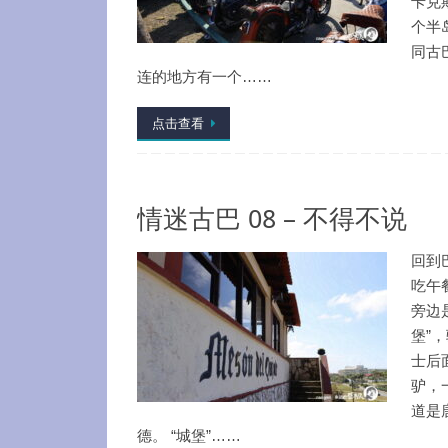
卡克
个半
同古
连的地方有一个……
点击查看
情迷古巴 08 – 不得不说
回到
吃午
旁边
堡”
士后
驴，
道是
德。 “城堡”……