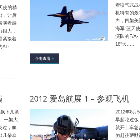
着喷气式战
使的精
机特有的轰
出，让后
声，四架美
表演者感
海军“蓝天使
力很大，
演队的F/A-
是紧接着
18“大……
AT-
…
点击查看
演
2012 爱岛航展 1 – 参观飞机
飘下几条
2012年8月
， 一架大
早起吃过饭
飞过，舱
就开上车急
出几朵伞
匆赶往萨默