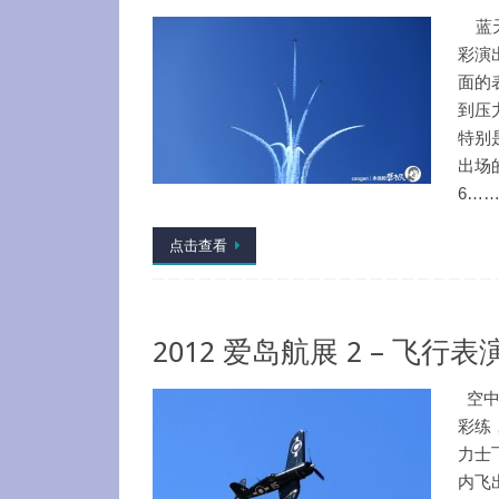
蓝天
彩演
面的
到压
特别
出场的
6…
点击查看
2012 爱岛航展 2 – 飞行表
空中
彩练
力士
内飞