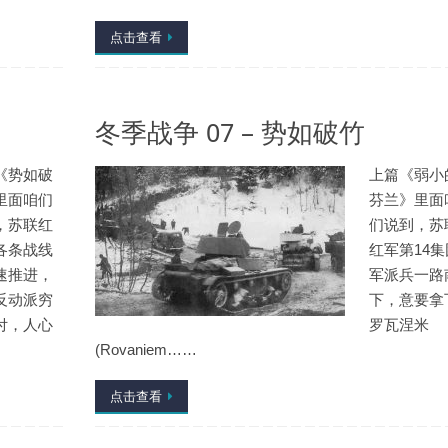
点击查看
冬季战争 07 – 势如破竹
《势如破
上篇《弱小
里面咱们
芬兰》里面
，苏联红
们说到，苏
各条战线
红军第14集
速推进，
军派兵一路
反动派穷
下，意要拿
付，人心
罗瓦涅米
(Rovaniem……
点击查看