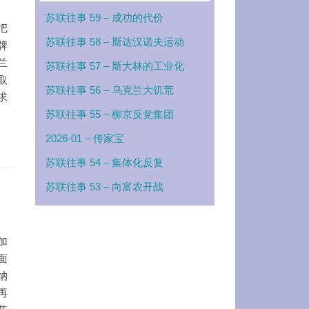
苏联往事 59 – 成功的代价
把
苏联往事 58 – 斯达汉诺夫运动
牌
兰
苏联往事 57 – 斯大林的工业化
取
苏联往事 56 – 乌克兰大饥荒
求
苏联往事 55 – 柳京反党集团
2026-01 – 传家宝
苏联往事 54 – 集体化反复
苏联往事 53 – 向富农开战
加
面
纳
再