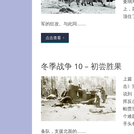
曼纳
上，
顶住
军的狂攻。与此同……
点击查看
冬季战争 10 – 初尝胜果
上篇
击》
说到
挥反
帕贾
个难
手头
备队，支援北面的……