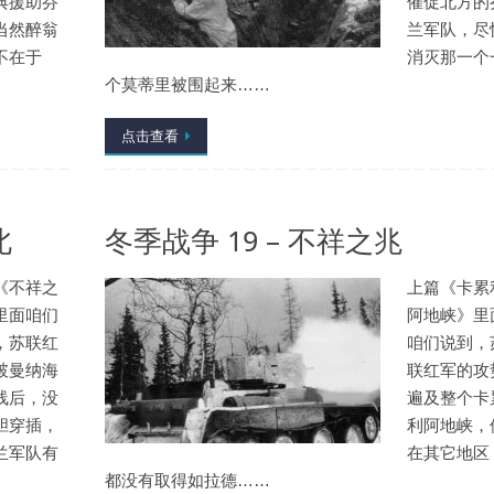
典援助芬
催促北方的
当然醉翁
兰军队，尽
不在于
消灭那一个
个莫蒂里被围起来……
点击查看
北
冬季战争 19 – 不祥之兆
《不祥之
上篇《卡累
里面咱们
阿地峡》里
，苏联红
咱们说到，
破曼纳海
联红军的攻
线后，没
遍及整个卡
胆穿插，
利阿地峡，
兰军队有
在其它地区
都没有取得如拉德……