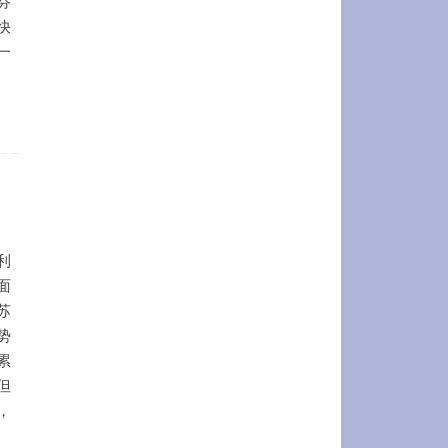
芬
快
一
利
面
苏
势
累
但
，