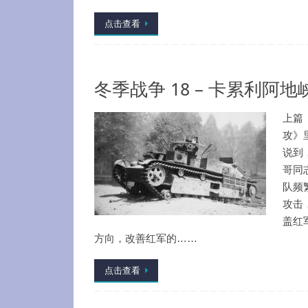
点击查看
冬季战争 18 – 卡累利阿地
上篇
攻》
说到
哥同
队频
攻击
盖红
方向，改善红军的……
点击查看