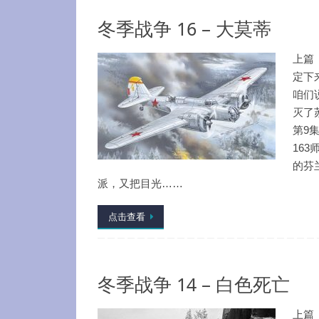
冬季战争 16 – 大莫蒂
上篇
定下
咱们
灭了
第9
163
的芬
派，又把目光……
点击查看
冬季战争 14 – 白色死亡
上篇