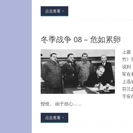
点击查看
冬季战争 08 – 危如累卵
上篇
竹》
说到
军在
上迅
芬兰
于应
惶惶。 由于担心……
点击查看