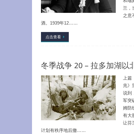
和瑞
兰，
之意
酒。1939年12……
点击查看
冬季战争 20 – 拉多加湖以
上篇
兆》
说到
军突
姆防
有大
让芬
计划有秩序地后撤……