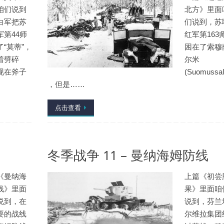
咱们说到
北方》里面
白军把苏
们说到，苏
军第44师
红军第163
了“莫蒂”，
困在了索穆
着劈碎
尔米
现在斧子
(Suomussal
，但是……
点击查看
冬季战争 11 – 曼纳海姆防线
《曼纳海
上篇《初尝
线》里面
果》里面咱
说到，在
说到，芬兰
要的战线
尔维拉集团