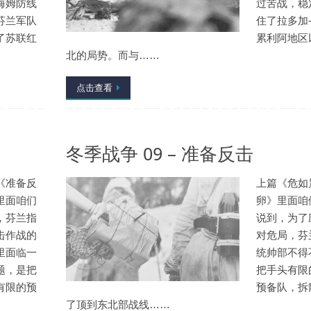
海姆防线
过苦战，稳
芬兰军队
住了拉多加
了苏联红
累利阿地区
北的局势。而与……
点击查看
冬季战争 09 – 准备反击
《准备反
上篇《危如
里面咱们
卵》里面咱
，芬兰指
说到，为了
击作战的
对危局，芬
里面临一
统帅部不得
题，是把
把手头有限
有限的预
预备队，拆
了顶到东北部战线……