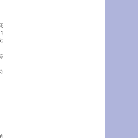
死
咱
方
苏
芬
的