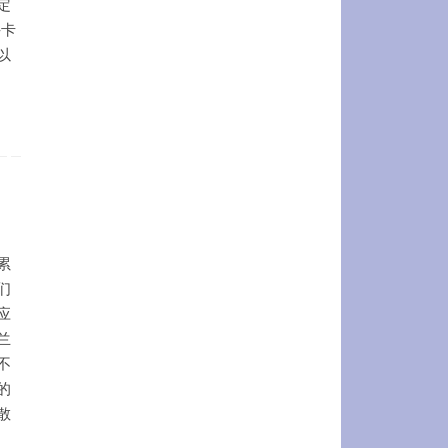
定
-卡
以
累
们
应
兰
不
的
散