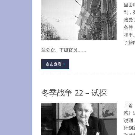
里面
到，
接受
条件
和平
了解
兰公众、下级官员……
点击查看
冬季战争 22 – 试探
上篇
湾》
说到
计划