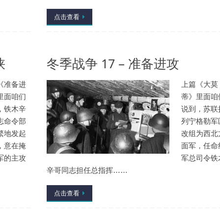
点击查看
峡
冬季战争 17 – 准备进攻
《准备进
上篇《大莫
里面咱们
蒂》里面咱
，铁木辛
说到，苏联
志命令部
列宁格勒军
繁地发起
改组为西北
，意在掩
面军，任命
军的主攻
军总司令铁
辛哥同志担任总指挥……
点击查看