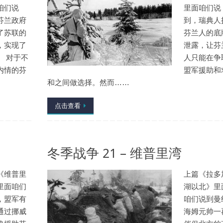
咱们说
里面咱们说
芬兰政府
到，瑞典人
了苏联的
芬兰人的底
，实现了
泄露，让芬
。 对于不
人只能在争
内情的芬
盟军援助和
和之间做选择。然而……
点击查看
冬季战争 21 – 维普里湾
《维普里
上篇《拉多
里面咱们
湖以北》里
，盟军有
咱们说到曼
通过挪威
海姆元帅一