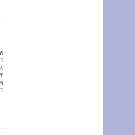
的
咱
联
团
南
下