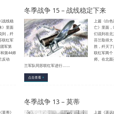
冬季战争 15 – 战线稳定下来
《战线稳
上篇《白色
来》里面
亡》里面，
说到，歼
们说到在北
苏联红军
芬兰取得大
集团军第
胜，歼灭了
师和第44师
联红军两个
兰反动
师。在北面
兰军队同苏联红军进行……
点击查看
冬季战争 13 – 莫蒂
《莫蒂》
上篇《遥远