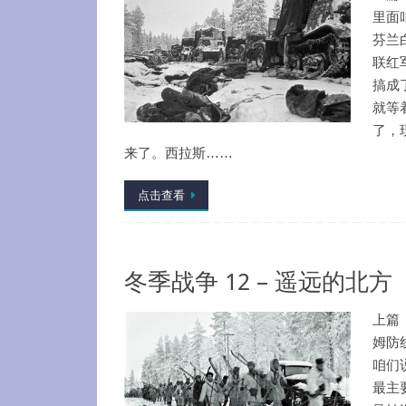
里面
芬兰
联红
搞成
就等
了，
来了。西拉斯……
点击查看
冬季战争 12 – 遥远的北方
上篇
姆防
咱们
最主