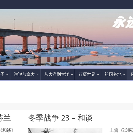
房子
说说加拿大
从大洋到大洋
行摄世界
祖国各地
芬兰
冬季战争 23 – 和谈
《和谈》
上篇《试探