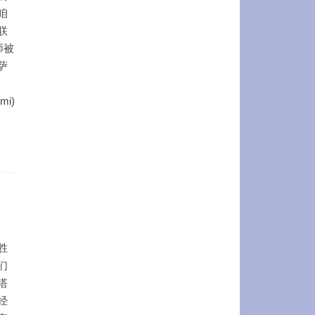
咱
联
师被
萨
mi)
胜
们
塔
经