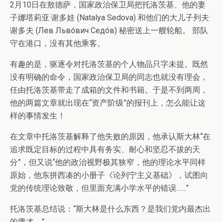
2月10日在敖德萨，国家政治保卫局把托洛茨基、他的妻
子娜塔莉亚·谢多娃 (Natalya Sedova) 和他们的大儿子列夫·
谢多夫 (Лев Льво́вич Седо́в) 秘密送上一艘轮船。 部队
守在港口，没有其他乘客。
有趣的是，驱逐令对托洛茨基的个人物品只字未提。既然
没有明确的命令，国家政治保卫局的同志也就没有理会，
任由托洛茨基带走了成箱的文件和书籍。于是不到两周，
他的两篇文章就出现在“资产阶级”的报刊上，怎么能让这
样的事情发生！
在文章中托洛茨基解释了他失败的原因，他承认斯大林“在
追求既定目标的过程中具有务实、耐心和坚忍不拔的天
分”，但又说“他的政治视野极其狭窄，他的理论水平同样
原始，他东拼西凑的小册子《论列宁主义基础》，试图向
党的传统理论致敬，但里面充满小学水平的错误……”
托洛茨基总结说：“斯大林是什么东西？是我们党内最杰出
的庸才。”