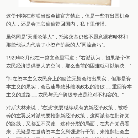
这份刊物在苏联当然会被官方禁止，但是一些有出国机会
的人，还是会把它偷偷带回国内，私下里传播。
虽然同是“天涯沦落人”，托洛茨基仍然不愿意跟布哈林和
那些他认为代表了小资产阶级的人“同流合污”。
1929年3月他在一篇文章里写道：“右派认为，如果给个体
农民经济提供更大的空间，那么当前的困难就可以解决。”
“押在资本主义农民身上的赌注无疑会结出果实，但那是资
本主义的果实，会迅速导致苏维埃政权的溃败…… 重回资本
主义的道路…… 农民与无产阶级专政是绝对不相容的。”
对斯大林来说，“右派”想要继续现有的新经济政策，被粉
碎的左翼反对派想要推翻新经济政策，这两派都在批评党
的路线，又都互不买账。这种分裂的局面，在共产党员看
来，无疑是在邀请资本主义列强进行干预，来推翻社会主