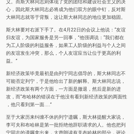
义。而斯大林同志则体现了党的团结和建设社会主义的决
心，因此斯大林同志必将成为他们双方的眼中钉，反对斯
大林同志就等于背叛，这让斯大林同志的地位更加稳固。
斯大林要对右派下手了。在4月22日的会议上他说：“友谊
归友谊，为国家服务是另一回事，”他强调说：“我们都在
为工人阶级的利益服务，如果工人阶级的利益与个人之间
的友谊发生冲突，那么，个人友谊应当让位于更高的利
益。”
新经济政策毕竟最初是由列宁同志倡导的，斯大林同志不
可能否定列宁，于是他给出了新的解释。斯大林同志说，
新经济政策有两个方面，一方面是撤退，然后是新的进
攻，而“布哈林的错误在于他没有看到新经济政策的两面性
，他只看到第一面……”
至于大家历来纠缠不休的列宁遗嘱，斯大林提醒大家说，
李可夫和布哈林是第一批拒绝他辞职请求的人。他也把列
宁同志的遗嘱拿出来，大声朗读有关布哈林的部分，评论