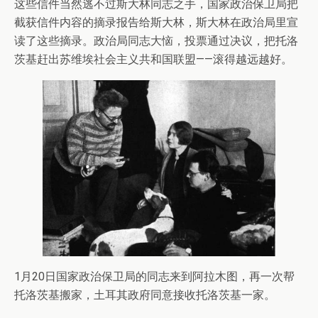
这些信件当然逃不过斯大林同志之手，国家政治保卫局把
截获信件内容的摘录报告给斯大林，斯大林在政治局里宣
读了这些摘录。政治局同志大恼，投票通过决议，把托洛
茨基赶出苏维埃社会主义共和国联盟——滚得越远越好。
1月20日国家政治保卫局的同志来到阿拉木图，再一次帮
托洛茨基搬家，土耳其政府同意接收托洛茨基一家。