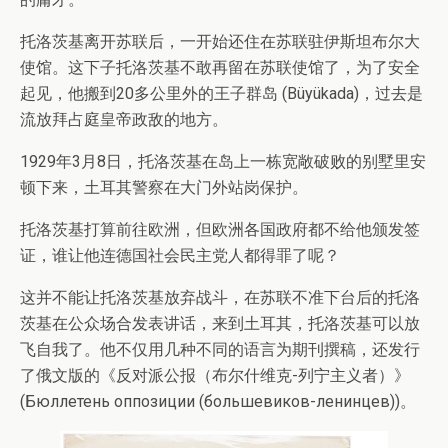
托洛茨基离开苏联后，一开始还住在苏联驻伊斯坦布尔大
使馆。这下子托洛茨基不敢再留在苏联使馆了，为了安全
起见，他搬到20多公里外的王子群岛 (Büyükada)，过去是
流放拜占庭皇帝政敌的地方。
1929年3月8日，托洛茨基在岛上一栋宽敞破败的别墅里安
顿下来，土耳其警察在大门外站岗保护。
托洛茨基打算前往欧洲，但欧洲各国政府都不给他颁发签
证，谁让他连德国社会民主党人都得罪了呢？
这并不能让托洛茨基放弃战斗，在苏联不准下台后的托洛
茨基在公众场合发表讲话，来到土耳其，托洛茨基可以放
飞自我了。他不仅用几种不同的语言为期刊撰稿，还发行
了俄文版的《反对派公报（布尔什维克-列宁主义者）》
(Бюллетень оппозиции (большевиков-ленинцев))。