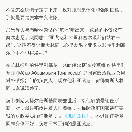
不管怎么说调子定了下来，反对强制集体化和强制征粮，
那就是要走资本主义道路。
加米涅夫与布哈林谈话的“笔记”曝出来，尴尬的不仅仅有
奥尔忠尼启则同志，“亚戈达和特里利塞尔跟我们站在一
起”，这话不得让斯大林同志心里发毛？亚戈达和特里利塞
尔心里不也得发毛？
布哈林提到的特里利塞尔，米哈伊尔·阿布拉莫维奇·特里利
塞尔 (Ме́ер Абра́мович Трили́ссер) 是国家政治保卫总局
对外情报部门的负责人，现在他和亚戈达，都得向斯大林
同志说说清楚了。
契卡创始人捷尔任斯基同志去世后，接他班的是缅任斯
基，对，就是那位带着人扛着枪，去临时政府国家银行要
钱的财政委员缅任斯基，见
《巩固政权》
。不过缅任斯基
同志身体不好，负责日常工作的是亚戈达。