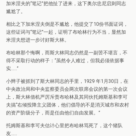
加米涅夫的“笔记”把他扯了进来，这下奥尔忠尼启则同志
尴尬了。
相比之下加米涅夫倒是不尴尬，他提交了10份书面证词，
这些证词与“笔记”一起，证明了布哈林行为不当，显然加
米涅夫想进一步讨好斯大林。
布哈林那个悔啊，而斯大林同志仍然是一副苦不堪言，不
得不采取行动的样子：“虽然令人难过，但我必须依据事
实……”
小辫子被抓到了斯大林同志的手里，1929 年1月30日，在
中央政治局和中央监察委员会两次联席会议的第一次会议
上，斯大林借机严厉斥责布哈林及其同伙托姆斯基和李可
夫搞“右倾投降主义团体，他们倡导的不是消灭城市和农村
的资产阶级分子，而是任由他们自由发展。”
托姆斯基和李可夫估计心里把布哈林骂死了，这个猪队
友……