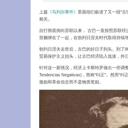
上篇
《马列尔事件》
里面咱们叙述了又一段“古
相关。
自打彻底倒向苏联以来， 古巴一直按照苏联经
营捆绑在了一起，在勃列日涅夫时代取得持续
勃列日涅夫去世后，古巴的好日子到头。到了8
贸易保护主义抬头，让古巴经济陷入低迷，外
针对这一新情况，经济上卡斯特罗做出一些调整，叫做“纠正错误和
Tendencias Negativas)，简称“纠
激励和革命信念而不是物质奖励。