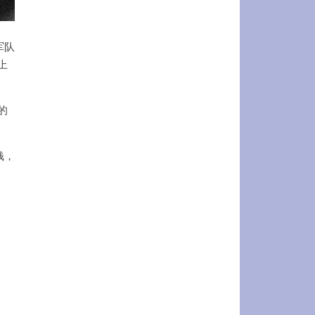
军队
上
的
钱，