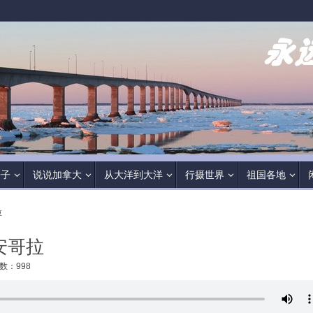
房子
说说加拿大
从大洋到大洋
行摄世界
祖国各地
拉
战安哥拉
数：998