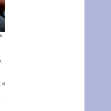
标
见
。
的国