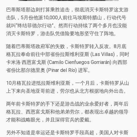
巴蒂斯塔那边则打算乘胜追击，彻底消灭卡斯特罗这支游
击队，5月份他派10,000人前往马埃斯特腊山，行动代号
就叫“终结菲德尔行动”。然而行动持续了两个多月也没能
消灭卡斯特罗，游击队凭借险要地形坚守住了阵地。
随着巴蒂斯塔政府军的失败，卡斯特罗转入反攻。8月底
格瓦拉奉命前往中部省份拉斯维利亚斯 (Las Villas)，同时
卡米洛·西恩富戈斯 (Camilo Cienfuegos Gorriarán) 向西部
省份比那尔德里奥 (Pinar del Río) 进军。
10月格瓦拉进抵拉斯维利亚斯，一个月后，卡斯特罗从山
上下来向圣地亚哥前进，劳尔也从北方根据地向外出击。
两年前卡斯特罗的手下还是游击战的业余爱好者，两年后
格瓦拉、西恩富戈斯和他弟弟劳尔，都表现出卓越的领导
才能和战略眼光，并且深得官兵的爱戴。
另外不知道是幸运还是卡斯特罗手段高超，美国人对卡斯