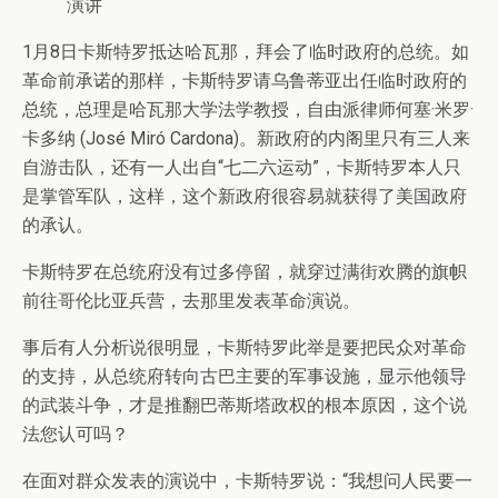
演讲
1月8日卡斯特罗抵达哈瓦那，拜会了临时政府的总统。如
革命前承诺的那样，卡斯特罗请乌鲁蒂亚出任临时政府的
总统，总理是哈瓦那大学法学教授，自由派律师何塞·米罗·
卡多纳 (José Miró Cardona)。新政府的内阁里只有三人来
自游击队，还有一人出自“七二六运动”，卡斯特罗本人只
是掌管军队，这样，这个新政府很容易就获得了美国政府
的承认。
卡斯特罗在总统府没有过多停留，就穿过满街欢腾的旗帜
前往哥伦比亚兵营，去那里发表革命演说。
事后有人分析说很明显，卡斯特罗此举是要把民众对革命
的支持，从总统府转向古巴主要的军事设施，显示他领导
的武装斗争，才是推翻巴蒂斯塔政权的根本原因，这个说
法您认可吗？
在面对群众发表的演说中，卡斯特罗说：“我想问人民要一