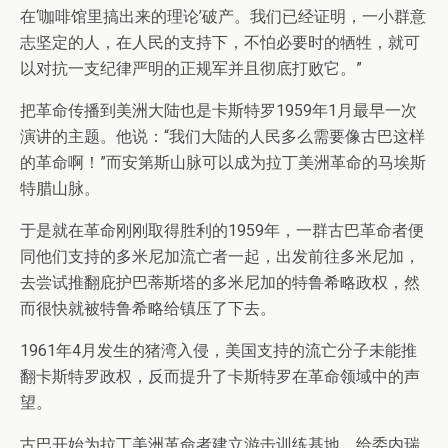
在‘咖啡馆里搞出来的理论’破产。我们已经证明，一小群意
志坚定的人，在人民的支持下，不怕必要时的牺牲，就可
以对抗一支纪律严明的正规军并且彻底打败它。”
把革命传播到美洲大陆也是卡斯特罗1959年1月最早一次
演讲的主题。他说：“我们大陆的人民多么需要像古巴这样
的革命啊！”而安第斯山脉可以成为拉丁美洲革命的马埃斯
特腊山脉。
于是就在革命刚刚取得胜利的1959年，一群古巴革命者便
同他们支持的多米尼加流亡者一起，出发前往多米尼加，
去尝试推翻庇护巴蒂斯塔的多米尼加的特鲁希略政权，然
而很快就被特鲁希略给镇压了下去。
1961年4月发生的猪湾入侵，美国支持的流亡分子未能推
翻卡斯特罗政权，反而提升了卡斯特罗在革命领域中的声
望。
古巴开始为拉丁美洲革命者建立游击训练基地，给委内瑞