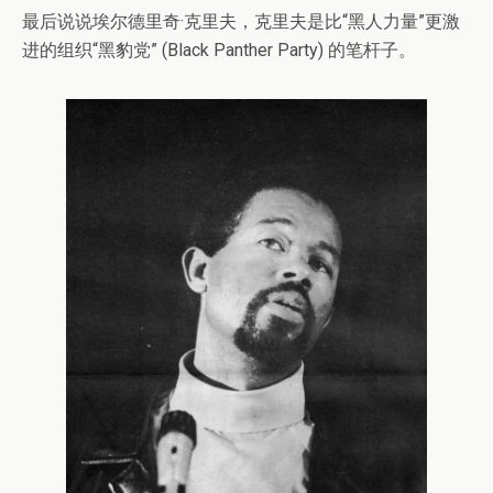
最后说说埃尔德里奇·克里夫，克里夫是比“黑人力量”更激
进的组织“黑豹党” (Black Panther Party) 的笔杆子。