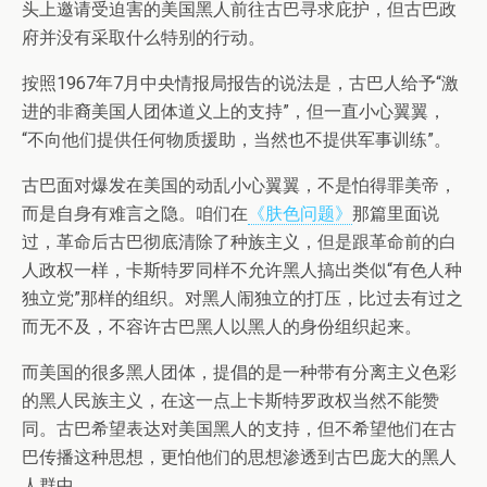
头上邀请受迫害的美国黑人前往古巴寻求庇护，但古巴政
府并没有采取什么特别的行动。
按照1967年7月中央情报局报告的说法是，古巴人给予“激
进的非裔美国人团体道义上的支持”，但一直小心翼翼，
“不向他们提供任何物质援助，当然也不提供军事训练”。
古巴面对爆发在美国的动乱小心翼翼，不是怕得罪美帝，
而是自身有难言之隐。咱们在
《肤色问题》
那篇里面说
过，革命后古巴彻底清除了种族主义，但是跟革命前的白
人政权一样，卡斯特罗同样不允许黑人搞出类似“有色人种
独立党”那样的组织。对黑人闹独立的打压，比过去有过之
而无不及，不容许古巴黑人以黑人的身份组织起来。
而美国的很多黑人团体，提倡的是一种带有分离主义色彩
的黑人民族主义，在这一点上卡斯特罗政权当然不能赞
同。古巴希望表达对美国黑人的支持，但不希望他们在古
巴传播这种思想，更怕他们的思想渗透到古巴庞大的黑人
人群中。