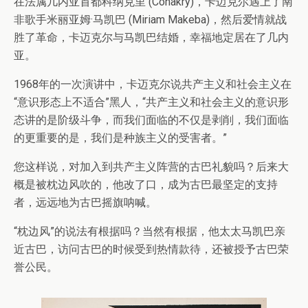
在法属几内亚首都科纳克里 (Conakry)，卡迈克尔遇上了南
非歌手米丽亚姆·马凯巴 (Miriam Makeba)，然后爱情就战
胜了革命，卡迈克尔与马凯巴结婚，幸福地定居在了几内
亚。
1968年的一次演讲中，卡迈克尔说共产主义和社会主义在
“意识形态上不适合”黑人，“共产主义和社会主义的意识形
态讲的是阶级斗争，而我们面临的不仅是剥削，我们面临
的更重要的是，我们是种族主义的受害者。”
您这样说，对加入到共产主义阵营的古巴礼貌吗？后来大
概是被枕边风吹的，他改了口，成为古巴最坚定的支持
者，远远地为古巴摇旗呐喊。
“枕边风”的说法有根据吗？当然有根据，他太太马凯巴亲
近古巴，访问古巴的时候受到热情款待，还被授予古巴荣
誉公民。