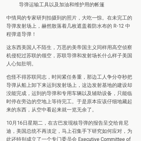
导弹运输工具以及加油和维护用的帐篷
中情局的专家研判拍摄到的照片，大吃一惊。在未完工的
导弹发射场上，赫然散落着几枚遮盖着防水布的 R-12 中
程弹道导弹！
这东西美国人不陌生，万恶的美帝国主义同样用高空侦察
机侵犯过苏联的领空，苏联导弹和发射场长什么样子美国
人心知肚明。
也怪不得苏联同志，时间紧任务重，那边工人争分夺秒把
导弹从船上卸下来运到发射场上，这边发射基地的建设却
没能完成，运到的导弹和专用车辆以及辅助设备，只能临
时停在旁边的空地上等待完工。于是原本应该仔细地藏起
来的东西，从空中看起来就一览无余了。
10月16日星期二，在古巴发现核导弹的报告呈交给肯尼
迪，美国总统不再淡定，马上召集手下研究如何应对，为
此还特别成立了一个专门委员会 Executive Committee of