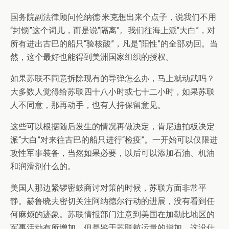
国务院副法律顾问伦纳德·米克想出来个点子，说我们不用
“封锁”这个词儿，而是说“隔离”。我们往海上派“大白”，对
所有进出古巴的船只“验核酸”，凡是“阳性”的全部劝回。当
然，这个最好也能得到美洲国家组织的授权。
如果苏联不同意拆除现有的导弹怎么办，马上就动武吗？
大多数人觉得给苏联四十八小时或七十二小时，如果苏联
人不同意，那再动手，也有人持保留意见。
这些可以根据随后发生的情况再做决定，肯尼迪拍板决定
派“大白”对来往古巴的船只进行“检疫”。一开始可以仅限进
攻性军事装备，当然如果必要，以后可以添加石油、机油
和润滑剂什么的。
美国人那边紧锣密鼓商讨对策的时候，苏联方面非常平
静。赫鲁晓夫密切关注阿纳德尔行动的进展，没有看到任
何麻烦的迹象。苏联情报部门注意到美国在加勒比地区的
军事活动有所增加，但是鉴于苏联航运量的增加，这没什