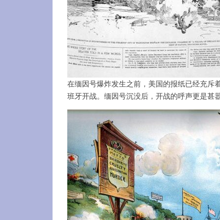
在缅因号爆炸发生之前，美国的报纸已经充斥
班牙开战。缅因号沉没后，开战的呼声更是甚