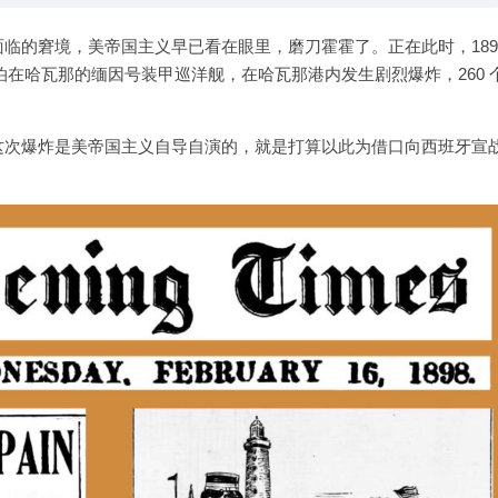
临的窘境，美帝国主义早已看在眼里，磨刀霍霍了。正在此时，189
停泊在哈瓦那的缅因号装甲巡洋舰，在哈瓦那港内发生剧烈爆炸，260 
这次爆炸是美帝国主义自导自演的，就是打算以此为借口向西班牙宣