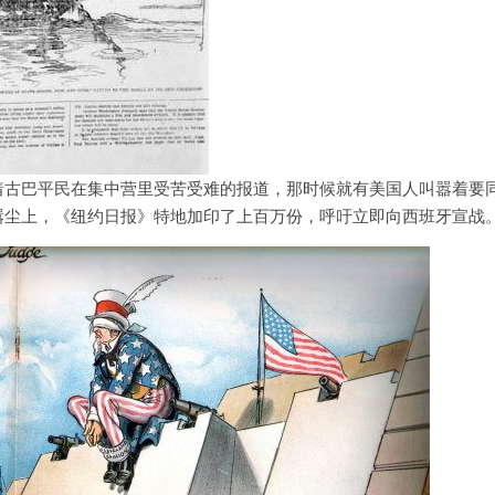
着古巴平民在集中营里受苦受难的报道，那时候就有美国人叫嚣着要
嚣尘上，《纽约日报》特地加印了上百万份，呼吁立即向西班牙宣战