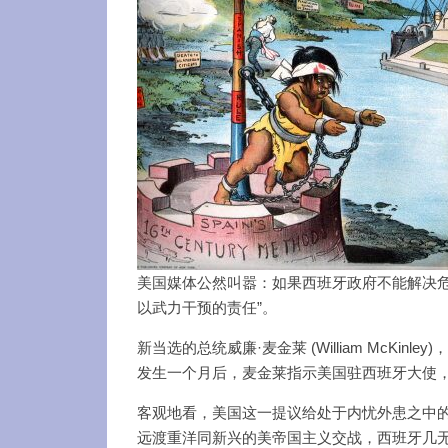
美国媒体公然叫嚣：如果西班牙政府不能解决危
以武力干预的责任”。
新当选的总统威廉·麦金莱 (William McK
发生一个月后，麦金莱指示美国驻西班牙大使
客观地看，美国这一提议给处于内忧外患之中
远渡重洋同新兴的美帝国主义交战，西班牙几