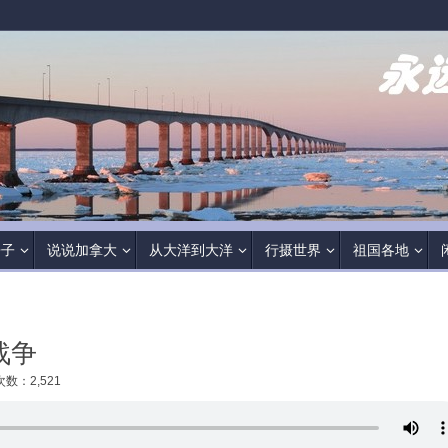
房子
说说加拿大
从大洋到大洋
行摄世界
祖国各地
战争
数：2,521