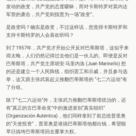
发动的政变，共产党的态度暧昧，而对卡斯特罗对莫内达
军营的袭击，共产党则指责为一场“政变”。
是政变吗？确实是政变，不过这样说，您觉得卡斯特罗和
支持卡斯特罗的人会喜欢听吗？
到了1957年，共产党才开始公开反对巴蒂斯塔，这似乎来
得太晚，人们仍然记得过去他们是一伙儿的。即便是反对
巴蒂斯塔，共产党主席胡安·马里内洛 (Juan Marinello) 想
的还是建立一个人民阵线，组织罢工和示威，并且参与选
举，这又跟主张武装起义推翻巴蒂斯塔的 “七二六运动”有
了分歧。
除了“七二六运动”外，主张武力推翻巴蒂斯塔统治的，还
有“真正的古巴革命党”中的激进派别“真实组织”
(Organización Auténtica)，他们同样拿到了前总统普里奥
的“天使投资”，普里奥是谁搞巴蒂斯塔他都出钱，希望能
早日搞垮巴蒂斯塔回去重掌大权。