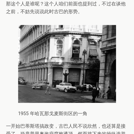
那这个人是谁呢？这个人咱们前面也提到过，不过在谈他
之前，不妨先说说此时古巴的形势。
1955 年哈瓦那戈麦斯街区的一角
一开始巴蒂斯塔搞政变，古巴人民不说欣然，也还算是接
受了，毕竟普里奥政府腐败透顶。然而接下来的操纵选举