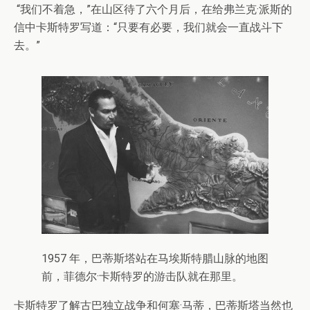
“我们不着急，”在山区待了六个月后，在给弗兰克·派斯的
信中卡斯特罗写道：“只要有必要，我们就会一直战斗下
去。”
1957 年，巴蒂斯塔站在马埃斯特腊山脉的地图
前，菲德尔·卡斯特罗的游击队就在那里。
卡斯特罗了解古巴独立战争和何塞·马蒂，巴蒂斯塔当然也