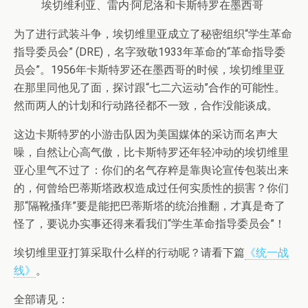
埃切维利亚、雷内·阿尼洛和卡斯特罗在墨西哥
为了进行武装斗争，埃切维里亚成立了秘密组织“学生革命
指导委员会” (DRE)，名字致敬1933年革命的“革命指导委
员会”。1956年卡斯特罗还在墨西哥的时候，埃切维里亚
在那里同他见了面，探讨跟“七二六运动”合作的可能性。
然而两人的计划和行动路径都不一致，合作没能谈成。
这边卡斯特罗的小游击队因为美国媒体的采访而名声大
噪，自然让心高气傲，比卡斯特罗还年轻冲动的埃切维里
亚心里气不过了：你们的名气存粹是靠舆论宣传包装出来
的，何曾给巴蒂斯塔政权造成过任何实质性的损害？你们
那“隔靴搔痒”要是能把巴蒂斯塔的统治推翻，才真是奇了
怪了，要说办实事还得来看我们“学生革命指导委员会”！
埃切维里亚打算采取什么样的行动呢？请看下篇
《统一战
线》
。
全部请见：