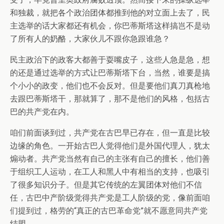
和独裁，就把各个政治团体都推到他的对立面上去了，民
主选举的话大家都还有机会，你巴蒂斯塔这样搞岂不是动
了所有人的奶酪，大家伙儿不跟你急跟谁急？
民主政治下的政客大都善于耍嘴皮子，这些人急是急，想
的还是通过选举的方式让巴蒂斯塔下台，当然，谁要是搞
个小小的政变，他们也不会反对。但是要他们真刀真枪地
去跟巴蒂斯塔干，那就算了，那不是他们的风格，包括古
巴的共产党在内。
咱们前面谈到过，共产党在古巴早已存在，但一直是比较
边缘的角色。一开始古巴人觉得他们是外国代理人，犹太
煽动者。共产党当然有自己的主张有自己的擅长，他们善
于组织工人运动，在工人和黑人中有相当的支持，也吸引
了很多知识分子。但是其它传统的左翼团体对他们不信
任，古巴中产阶级觉得共产党是工人阶级的党，像前面咱
们提到过，格劳的“真正的古巴革命党”就不愿意同共产党
结盟。