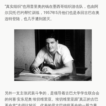
“真实组织”也用普里奥的钱在墨西哥组织游击队，也由阿
尔贝托·巴约帮忙训练，1957年5月他们也是杀回古巴在奥
连特登陆，也几乎遭到团灭。
另外一支主张武装斗争的，是领导着古巴大学学生联合会
的何塞·安东尼奥·埃切维里亚。埃切维里亚跟“真正的古巴
革命党”走得比较近，代表的是古巴传统革命的一股力量，