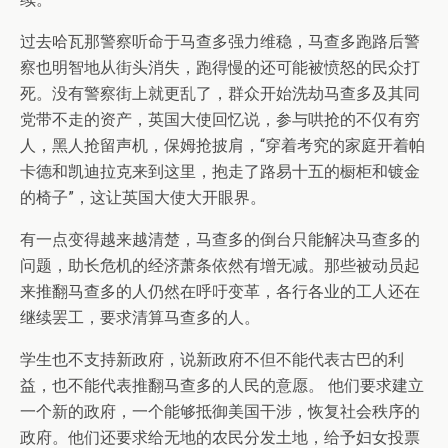
过去哈瓦那警察听命于马查多强力维稳，马查多跑路后警
察也明智地从街头消失，跑得慢的还可能被愤怒的民众打
死。没有警察街上就更乱了，群众开始洗劫马查多及其同
党带不走的资产，英国大使回忆说，参与哄抢的不仅有穷
人，黑人抢留声机，保姆抢披肩，“穿着考究的家庭开着帕
卡德和凯迪拉克来到这里，抱走了路易十五的橱柜和镀金
的椅子”，这让英国大使大开眼界。
有一点变得越来越清楚，马查多的倒台只能解决马查多的
问题，助长危机的经济萧条依然有增无减。那些被动员起
来推翻马查多的人仍然在呼吁变革，各行各业的工人还在
继续罢工，要求清算马查多的人。
学生也不支持新政府，说新政府不但不能代表古巴的利
益，也不能代表推翻马查多的人民的意愿。 他们要求建立
一个新的政府，一个能够抵御美国干涉，恢复社会秩序的
政府。他们还要求给无地的农民分发土地，给予妇女投票