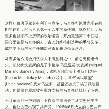
这样的裁决显然更有利于马查多，马查多可以做完现在的
四年任期，然后再竞选一个六年的新任期。既然如此，马
查多也就顾不上所谓的政治诺言，开始竞选第二个任期。
国会里都是马查多的人，古巴总统控制选举的手段又多，
成功拿下新的六年任期对马查多来说毫无悬念。
马查多这么搞会招致极大不满意料之中，前总统梅诺卡
尔、前总统戈麦斯的儿子米格尔·马里亚诺·戈麦斯 (Miguel
Mariano Gómez y Arias)，跟哈瓦那市长卡洛斯·门迭塔
(Carlos Mendieta y Montefur) 联手，组成“国民联盟”
(Unión Nacional) 反对马查多，甚至还掀桌子搞了武装暴
动，但是很容易就被有军方支持的马查多给镇压了下去。
十月革命那一声炮响，不仅给中国送去了马克思列宁主
义，也让古巴出现了共产党。1925年8月成立的古巴共产