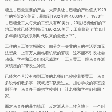
糖是古巴最重要的产品，大萧条让古巴糖的产出值从1929
年的将近2亿美元，暴跌到1932年的 4,000多万。1930年
古巴糖业工人每天的工资只有80美分，20世纪初他们的平
均工资就已经达到每天1.80-2.50美元，工资降到了“自四十
多年前结束奴隶制时代以来的最低水平”。
工作的人工资大幅缩水，四分之一失业的人的生活更加无
法想象，上百万人面临着饥饿的窘境，这不能不引发社会
动荡。学生和工会组织示威游行，工人罢工，跟马查多派
来镇压的军警发生冲突。
已经六个月没有领到工资的老师们也吵吵着要罢工，马查
多说你们敢多事，我就把军队派过去。担心学校的事态控
制不住，马查多干脆把学校关门，让老师和学生们都回了
家。
面对马查多的暴力镇压，反对派从台上转入地下，一个叫