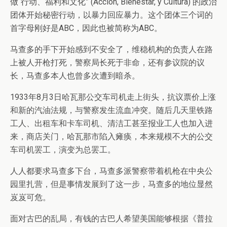
做“行动、福利和文化” (Acción, Bienestar, y Cultura) 的政治
团体开始秘密行动，以暴力回应暴力。这个团体三个词的
首字母刚好是ABC，因此也被简称为ABC。
马查多的手下开始感到不安全了，维稳机构的负责人在路
上被人开枪打死，警察局长死于非命，还有参议院的议
长，马查多本人也曾多次遭到暗杀。
1933年8月3日哈瓦那公交车司机走上街头，抗议票价上涨
和新的汽油法规，与警察发生流血冲突。随后几天里铁路
工人、出租车和卡车司机、清洁工甚至报业工人也加入进
来，商店关门，哈瓦那市陷入瘫痪，本来规模不大的公交
车司机罢工，演变为总罢工。
人人都要求马查多下台，马查多派警察带着机枪在中央公
园里扎营，但是事情发展到了这一步，马查多的地位显然
岌岌可危。
面对古巴的乱局，有钱的古巴人希望美国能够根据《普拉