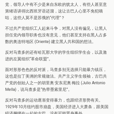
党，领导人中有不少是来自东欧的犹太人，有些人甚至意
第绪语讲得比西班牙语还溜，这让古巴人心里不免犯嘀
咕，这些人莫不是苏俄的“代理”？
不过共产党组织工人起来斗争，对黑人没有偏见，让黑人
担任党内领导职务也没有意见，他们甚至支持在黑人占多
数的奥连特地区 (Oriente) 建立黑人共和国的想法。
反对马查多的还有哈瓦那大学的学生组织学生会，以及激
进的左翼组织“革命联盟”。
面对形形色色的反对派，马查多别无选择只能暴力镇压，
这也是拉丁美洲的常规做法。共产主义学生领袖，古巴共
产党的创始人之一的胡里奥·安东尼奥·梅拉 (Julio Antonio
Mella)，说马查多是“热带墨索里尼”。
反对马查多的运动逐渐变得暴力，也跟经济形势有关。
1929年10月纽约股市崩盘，美国经济进入大萧条，跟美国
经济捆绑在一起的古巴，没有可能置身事外。