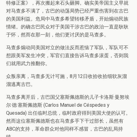
特修正案》，再次搬起来石头砸脚。确实美帝国主义早就
对马查多不满了，古巴的动荡局势已经严重伤害到在古巴
的美国利益。危局中马查多希望转移矛盾，开始煽动民族
情绪。的确古巴民众对于美国干涉古巴的政治一直是耿耿
于怀，然而在那一刻，他们更讨厌的是马查多。
马查多煽动同美国对立的做法反而惹恼了军队，军队可不
想跟美军发生冲突，军官们直接告诉马查多滚蛋，否则我
们就用武力推翻你。
众叛亲离，马查多无计可施，8月12日收拾收拾细软灰溜
溜逃离古巴。
马查多离开后，古巴国父塞斯佩德斯的儿子卡洛斯·曼努埃
尔·德·塞斯佩德斯 (Carlos Manuel de Céspedes y
Quesada) 出任临时总统，临时政府得到美国大使的认可。
然而这位塞斯佩德斯也在马查多手下干过部长，虽然有
ABC的支持，革命群众对他同样不感冒，古巴的乱局持
续。