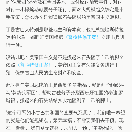
的“保安团”还分散在全国各地，应付应付治安事件，对付
对付一小撮煽动颠覆分子还行，面对大规模起义铁定是束
手无策，怎么办？只能请搬石头砸脚的美帝国主义砸脚。
于是古巴人特别是那些地主和资本家，包括总统埃斯特拉
达·帕尔马，都呼吁美国根据
《普拉特修正案》
立即出兵进
行干预。
没错儿吧？美帝国主义是不是搬起来石头砸了自己的脚？
依照
《普拉特修正案》
，美帝国主义有法律义务进行干
预，保护古巴人民的生命财产和安全。
此时担任美国总统的正是西奥多·罗斯福，就是那个组织神
马“莽骑兵军团”，帮助古独分子分裂西班牙祖国的泰迪·罗
斯福，搬起来的石头结结实实地砸到了自己的脚上。
“这个可恶的小古巴共和国简直要气死我了，我们唯一希望
的就是他们能规矩点，繁荣幸福，不需要我们去干预。现
在，看看……我们别无选择，只能去干预，”罗斯福说，他