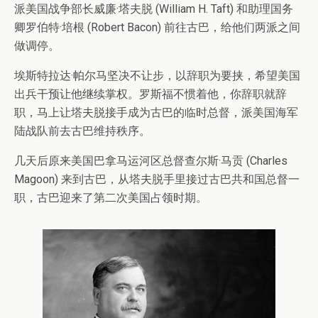
派美国战争部长威廉·塔夫脱 (William H. Taft) 和助理国务
卿罗伯特·培根 (Robert Bacon) 前往古巴，给他们两派之间
做调停。
埃斯特拉达·帕尔马坚决不让步，以辞职为要挟，希望美国
出兵干预让他继续掌权。罗斯福不惯着他，你辞职就辞
职，马上让塔夫脱接手成为古巴的临时总督，派美国海军
陆战队前去古巴维持秩序。
几天后原来美国巴拿马运河区总督查尔斯·马贡 (Charles
Magoon) 来到古巴，从塔夫脱手里接过古巴共和国总督一
职，古巴迎来了第二次美国占领时期。