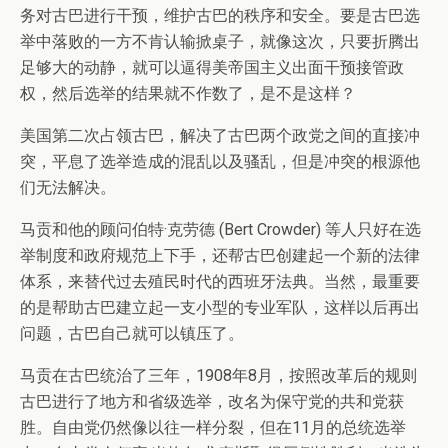
务对古巴进行干预，维护古巴的秩序和安全。要是古巴选
举中落败的一方不肯认输掀桌子，就像这次，只要折腾出
足够大的动静，就可以逼得美帝国主义出面干预接管政
权，然后选举的结果就不作数了，是不是这样？
美国第二次占领古巴，解决了古巴两个政党之间的直接冲
突，平息了选举造成的混乱以及骚乱，但是冲突的根源他
们无法解决。
马贡和他的顾问伯特·克劳德 (Bert Crowder) 等人只好在选
举制度和政府规范上下手，还帮古巴创建起一个新的法律
体系，来替代过去殖民时代的西班牙法典。当然，最重要
的是帮助古巴建立起一支小型的专业军队，这样以后再出
问题，古巴自己就可以镇压了。
马贡在古巴统治了三年，1908年8月，按照改革后的规则
古巴进行了地方和省级选举，改名为保守党的共和党获
胜。自由党仍然像以往一样分裂，但在11月的总统选举