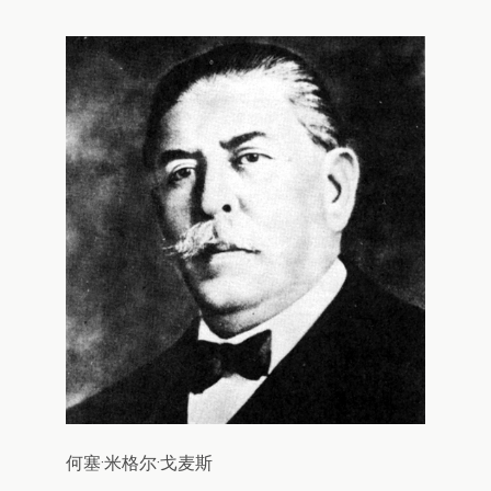
何塞·米格尔·戈麦斯