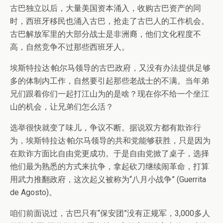
古巴独立以后，大量美国资本涌入，收购古巴资产的同
时，西班牙移民也涌入古巴，抢走了古巴人的工作机会。
古巴解放军里的大部分战士是非洲裔，他们文化程度不
高，自然竞争不过那些西班牙人。
埃斯特拉达·帕尔马领导的古巴政府，又没有办法提供足够
多的体制内工作，自然要引起那些老战士的不满。当年弟
兄们跟着你们一起打江山为的是啥？现在你不给一个坐江
山的机会，让兄弟们怎么活？
选举很快就变了味儿，争议不断。据说双方都有欺诈行
为，埃斯特拉达·帕尔马领导的共和党能够获胜，只是因为
在欺诈方面比自由党更成功。于是自由党掀了桌子，选择
他们最为熟悉的方式来抗争，拿起砍刀继续闹革命，打算
用武力推翻政府，这次起义被称为“八月小战争” (Guerrita
de Agosto)。
咱们前面说过，古巴只有“保安团”没有正规军，3,000多人