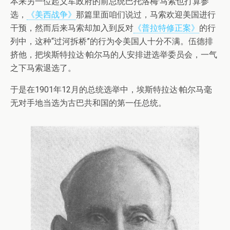
本来另一位起义军政府的前总统巴托洛梅·马索也打算参
选，
《美西战争》
那篇里面咱们说过，马索欢迎美国进行
干预，然而后来马索却加入到反对
《普拉特修正案》
的行
列中，这种“过河拆桥”的行为令美国人十分不满。伍德排
挤他，把埃斯特拉达·帕尔马的人安排进选举委员会，一气
之下马索退选了。
于是在1901年12月的总统选举中，埃斯特拉达·帕尔马毫
无对手地当选为古巴共和国的第一任总统。