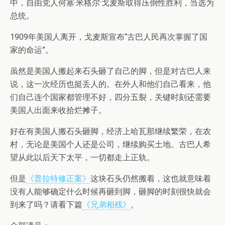
中，自由党人何塞·米格尔·戈麦斯取得压倒性胜利，当选为
总统。
1909年美国人离开，戈麦斯宣布“古巴人民再次掌握了国
家的命运”。
虽然是美国人搬起来石头砸了自己的脚，但是对古巴人来
说，这一次经历也挺丢人的。在外人和他们自己看来，他
们自己连个国家都管理不好，四分五裂，关键时刻还需要
美国人出面来收拾烂摊子。
好在有美国人搬石头砸脚，经济上哈瓦那继续繁荣，在农
村，无论是美国个人还是公司，继续购买土地。古巴人希
望从此以后天下太平，一切都走上正轨。
但是
《普拉特修正案》
这块石头仍然搬着，这也就意味着
没有人能够确定什么时候再砸到脚，砸脚的时刻很快就会
到来了吗？请看下篇
《兄弟相残》
。