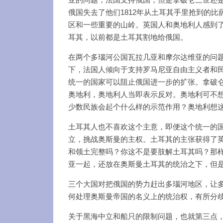
俄国失去了他们1812年从土耳其手里抢到的
区和一些重要的山岭。英国人和奥地利人感到
耳其，以前都是土耳其割地给俄国。
在两个多瑙河公国瓦拉几亚和摩尔达维亚的问
下，法国人倾向于支持罗马尼亚自由主义者和
统一的国家可以阻止俄国进一步的扩张。拿破
奥地利，奥地利人当即表示反对。奥地利可不
少数民族会起个什么样的示范作用？奥地利想
土耳其人也不喜欢这个主意，即便这个统一的
立，挑战奥斯曼的主权。土耳其的主张获得了
和领土完整吗？你这不是要肢解土耳其吗？那
亚一起，还放在奥斯曼土耳其的统治之下，但
三个大国对把俄国的势力赶出多瑙河地区，让
何处理奥斯曼帝国的名义上的统治权，有所分
关于黑海中立和船只的限制问题，也就第三点