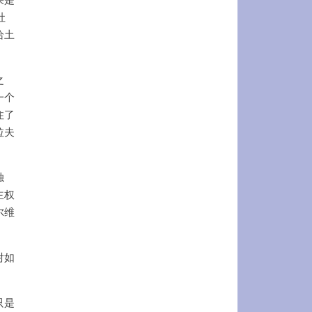
社
给土
之
一个
住了
拉夫
独
主权
尔维
对如
只是