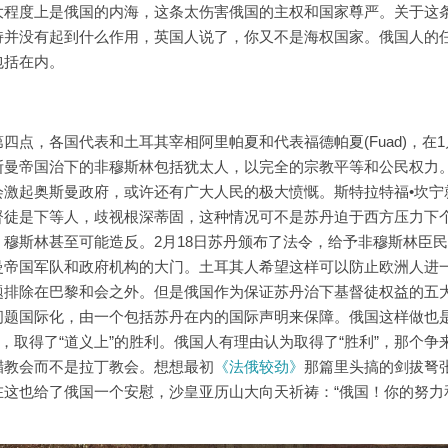
大程度上是俄国的内海，这条太伤害俄国的主权和国家尊严。关于这
持并没有起到什么作用，英国人说了，你又不是海权国家。俄国人的
包括在内。
点，各国代表和土耳其宰相阿里帕夏和代表福德帕夏(Fuad)，在1
斯曼帝国治下的非穆斯林包括犹太人，以完全的宗教平等和公民权力
激起奥斯曼政府，或许还有广大人民的极大愤慨。斯特拉特福•坎宁
督徒是下等人，歧视根深蒂固，这种情况可不是苏丹迫于西方压力下
穆斯林甚至可能造反。2月18日苏丹颁布了法令，给予非穆斯林臣
曼帝国军队和政府机构的大门。土耳其人希望这样可以防止欧洲人进
题排除在巴黎和会之外。但是俄国作为保证苏丹治下基督徒权益的五
问题国际化，由一个包括苏丹在内的国际声明来保障。俄国这样做也
，取得了“道义上”的胜利。俄国人有理由认为取得了“胜利”，那个争
腊教会而不是拉丁教会。想想最初
《法俄较劲》
那篇里头搞的剑拔弩
这也给了俄国一个安慰，沙皇亚历山大向天祈祷：“俄国！你的努力