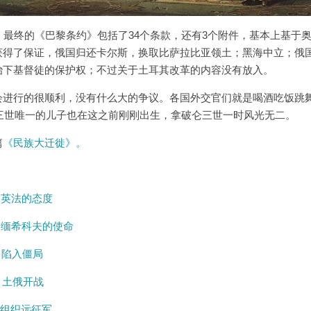
，最终的《巴黎条约》包括了34个条款，还有3个附件，基本上基于
获得了保证，俄国归还卡尔斯，换取比萨拉比亚领土；黑海中立；俄
治下基督徒的保护权；不过关于土耳其改革的内容没有放入。
会进行的很顺利，没有什么大的争议。各国外交官们就是喝酒吃饭跳
仑三世唯一的儿子也在这之前刚刚出生，拿破仑三世一时风光无二。
篇
《民族大迁徙》。
 – 英法的态度
 – 缅希科夫的使命
 – 陷入僵局
 – 土俄开战
 – 组织远征军