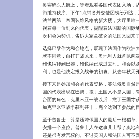
奥赛码头大街上，等着观看各国代表团入场，从协和大桥(P
街维持秩序。下午1点钟各外交使团纷纷到达，
法兰西第二帝国装饰风格的新大楼，大厅里唯一的
视着每一位到来的代表，提醒着法国新的国际
次和会为契机，告诉大家拿破仑的法国又回来
选择巴黎作为和会地点，展现了法国作为欧洲
就不同意，自打开战以来，奥地利人就首鼠两
维也纳转到巴黎，维也纳已成过去时。和会以
利，也是他决定投入战争的初衷。从去年秋天
接下来是参加和会的代表资格，英法俄奥自然
国的代表出现在巴黎，撒丁王国又不是大国，
台面的角色，克里米亚一战以后，撒丁王国才
加克里米亚战争获利甚丰，完全达到了参战的
至于普鲁士，算是压垮俄国人的最后一根稻草
安排一个座位。普鲁士人在这事儿上帮了奥地
还是很有发言权的。不过英国人和法国人可不