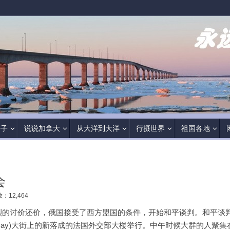
房子
说说加拿大
从大洋到大洋
行摄世界
祖国各地
会
：12,464
烈的讨价还价，俄国接受了西方盟国的条件，开始和平谈判。和平谈
d’Orsay)大街上的新落成的法国外交部大楼举行。中午时候大群的人聚集