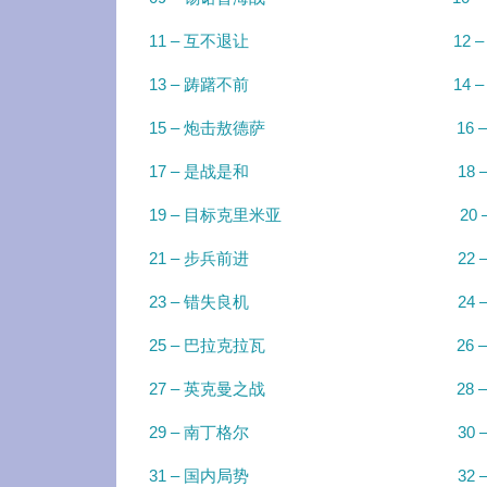
11 – 互不退让
12 
13 – 踌躇不前
14
15 – 炮击敖德萨
16
17 – 是战是和
18
19 – 目标克里米亚
20
21 – 步兵前进
22
23 – 错失良机
24
25 – 巴拉克拉瓦
26
27 – 英克曼之战
28
29 – 南丁格尔
30
31 – 国内局势
32