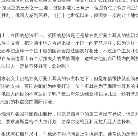
比萨拉比亚的三分之一土地，包括多瑙河三角洲，但是保住了保加利亚
了胜利，俄国人感到屈辱。自打十七世纪以来，俄国第一次割让土地
题上，各国的想法不一。英国的想法是还是放在奥斯曼土耳其的统治
民族主义者，把这两个地方合起来搞一个统一的罗马尼亚，以为这样
仑还希望这样一个拉丁语的国家会跟法国友好相处，不过这个主意吓
想在东南边界上有个斯拉夫人的民族国家，这样对他们自己境内的斯
这法国人一定是不怀好意，您说呢？
国家名义上仍然在奥斯曼土耳其的宗主权之下，但是相信很快就会闹
英国的支持，英国说咱们为啥要打这一仗？不就是为了保障土耳其的
样俄国人的目的不就达到了吗？最后摩尔达维亚和瓦拉几亚，还有塞
是他们的权益交由国际保证。
多瑙河对各国商船自由航行，也就是四点中的第二点没有异议，但是
歧。要求奥斯曼给个大致计划，给摩尔达维亚和瓦拉几亚人选择权。
，很快就在船只尺寸、军械还有船坞问题上争执起来。通常认为黑海