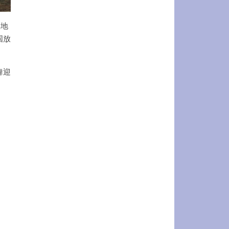
奥地
国放
舞迎