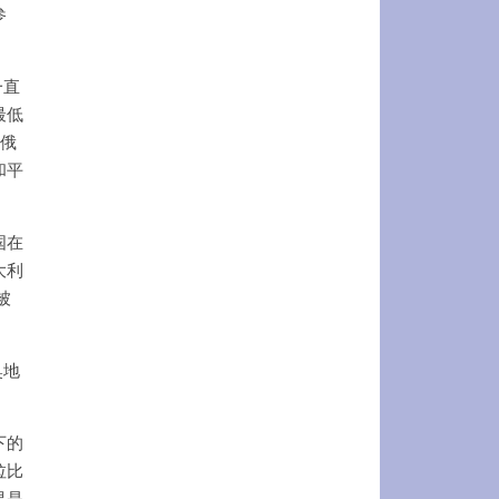
参
一直
最低
有俄
和平
国在
大利
被
奥地
下的
拉比
果是