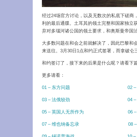
经过24场官方讨论，以及无数次的私底下磋商
利的最后通牒。土耳其的领土完整和国家独立
弃对多瑙河诸公国的领土要求，和奥斯曼帝国
大多数问题在和会之前就解决了，因此巴黎和
来送往。3月30日1点和约正式签署，而拿破
和约签订了，接下来的后果是什么呢？请看下
更多请看：
01 – 东方问题
02
03 – 法俄较劲
04
05 – 英国人无所作为
06
07 – 维也纳备忘录
08
09 – 锡诺普海战
10