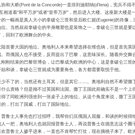
ont de la Concorde)一直排到迪耶纳(d’Iena)，宪兵不得
互相道着“和平万岁”或者“皇帝万岁”，然后进入大楼。这座新大楼是
一幅画是真人大小的拿破仑三世和皇后欧仁妮(Eugenie)的肖像，
地位。当然叔叔拿破仑的半身雕塑也是装饰之一，拿破仑三世就是要
了，回到了欧洲舞台的中央。
大陆首要大国的地位。奥地利人本来希望选择在维也纳，但是首先英
端。而俄国人也不接受，反而提出了巴黎，这意味深长。随着外交舞
及刚刚结束的巴黎世博会，让巴黎成为欧洲的中心，这是拿破仑三世
开始和谈，拿破仑三世就成为重要角色，各方都需要取悦于他。
是少不了的，当然还有土耳其，但是其它……。奥地利自然不希望撒
有什么资格？但是拗不过英国和法国。撒丁王国此前确实不是一个上
获得了同欧洲列强坐到一张桌子上的地位。从这个角度来说，撒丁王
目的，打出了国威，打出了国际地位。
。普鲁士人事先也打过招呼，我帮你们压俄国人屈服，和谈的时候得
利人一把，奥地利人也就回报普鲁士人，再说普鲁士在德意志这个圈
喜欢普鲁士人掺乎进来，一直也不肯帮忙打仗，现在摘桃子来了。欧