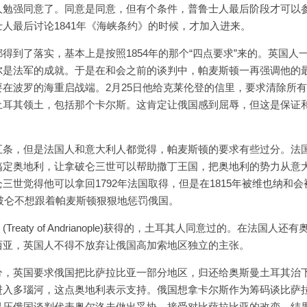
人勉强同意了。同意是同意，但有个条件，普鲁士人最后阶段才可以
人最后讨论1841年《海峡条约》的时候，才加入进来。
到了落实，基本上是按照1854年的那个“四点要求”来的。英国人
尔是法军的成就。于是在和会之前的谈判中，帕麦斯顿一再强调他的
在波罗的海重启战端。2月25日他给克莱伦登的信里，要求清除所
土耳其领土，包括那个卡尔斯。这肯定让俄国感到屈辱，但这是保证
五条，但是法国人和意大利人都觉得，帕麦斯顿的要求有些过分。法
搞定奥地利，让拿破仑三世可以帮助撒丁王国，把奥地利的势力从意
世觉得他可以拿回1792年法国取得，但是在1815年被维也纳和会
所以拿破仑不想跟着帕麦斯顿狠狠地惩罚俄国。
ty of Andrianople)获得的，土耳其人同意过的。在法国人还有
西亚，英国人不得不放弃让俄国高加索地区独立的主张。
分，英国要求俄国把比萨拉比亚一部分地区，归还给奥斯曼土耳其治
进入多瑙河，这点奥地利表示支持。俄国想拿卡尔斯作为筹码谈比萨
是压俄国谈判代表奥尔洛夫做出妥协，接受对比萨拉比亚的改变。结