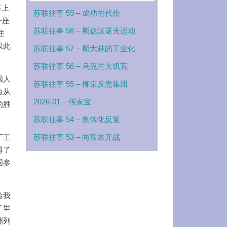
不上
苏联往事 59 – 成功的代价
一座
苏联往事 58 – 斯达汉诺夫运动
注
以此
苏联往事 57 – 斯大林的工业化
苏联往事 56 – 乌克兰大饥荒
国人
苏联往事 55 – 柳京反党集团
台从
2026-01 – 传家宝
的胜
苏联往事 54 – 集体化反复
丁王
苏联往事 53 – 向富农开战
得了
国参
给我
子里
洲列