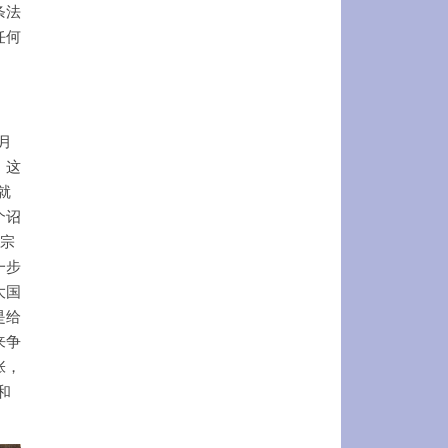
条法
任何
月
。这
就
个诏
民宗
一步
大国
是给
来争
张，
和