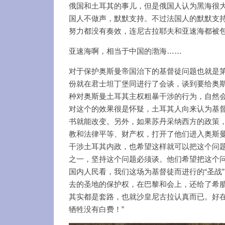
俄国和土耳其的事儿，但是俄国人认为黑海很
国人不做声，默默支持。不过法国人的默默支
努力都没有奏效，连尼古拉耶夫和亚速海都被
亚速海啊，相当于中国的渤海……
对于保护奥斯曼帝国治下的基督徒问题也就是第四
份就在君士坦丁堡同进行了会谈，谈到要给奥
种对奥斯曼土耳其主权粗暴干涉的行为，自然会
对这个的效果很是怀疑，土耳其人向来认为基
书就能改变。另外，如果苏丹采纳西方的政策，
教和法律平等、财产权，打开了他们进入奥斯
干涉土耳其内政，也希望这样就可以把这个问
之一，坚持这个问题必须谈。他们希望把这个
国内人民看，我们这场为基督徒而进行的“圣战”
去的圣地的保护权，在巴黎和会上，还给了希
其实都是套路，也就沙皇尼古拉认真而已。好在
牺牲没有白费！”