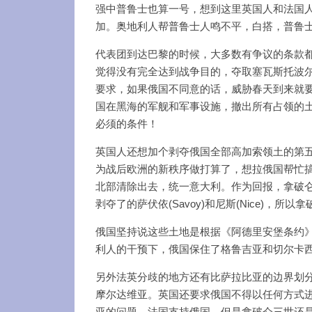
强中普鲁士也算一号，想到这里英国人和法国
加。奥地利人帮普鲁士人鸣不平，白搭，普鲁士
代表团到达巴黎的时候，大多数有争议的条款都得
觉得没有完全达到战争目的，夺取塞瓦斯托波
要求，如果俄国不同意的话，威胁春天到来就要
国在黑海的军舰和军事设施，撤出所有占领的
必须的条件！
英国人还想加个剥夺俄国全部高加索领土的第
为战后欧洲的新秩序做打算了，想拉俄国帮忙
北部清除出去，统一意大利。作为回报，拿破仑三
剥夺了的萨伏依(Savoy)和尼斯(Nice)，
俄国坚持说这些土地是根据《阿德里安堡条约》(Trea
利人的干预下，俄国保住了格鲁吉亚和切尔卡
另外法英分歧的地方还有比萨拉比亚的边界划
摩尔达维亚。英国还要求俄国不得以任何方式
亚的问题，法国支持俄国，但是拿破仑三世还