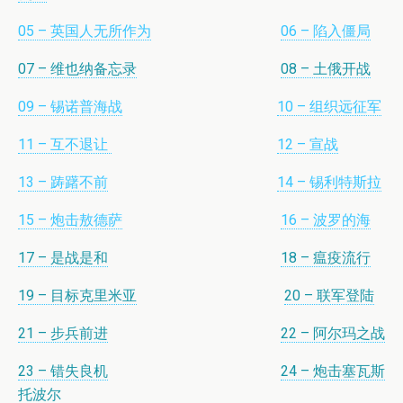
05 – 英国人无所作为
06 – 陷入僵局
07 – 维也纳备忘录
08 – 土俄开战
09 – 锡诺普海战
10 – 组织远征军
11 – 互不退让
12 – 宣战
13 – 踌躇不前
14 – 锡利特斯拉
15 – 炮击敖德萨
16 – 波罗的海
17 – 是战是和
18 – 瘟疫流行
19 – 目标克里米亚
20 – 联军登陆
21 – 步兵前进
22 – 阿尔玛之战
23 – 错失良机
24 – 炮击塞瓦斯
托波尔