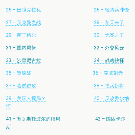
25 – 巴拉克拉瓦
26 – 轻骑兵冲锋
27 – 英克曼之战
28 – 冬天来了
29 – 南丁格尔
30 – 无冕之王
31 – 国内局势
32 – 外交风云
33 – 沙皇尼古拉
34 – 战略抉择
35 – 堑壕战
36 – 夺取刻赤
37 – 尝试进攻
38 – 损兵折将
39 – 美国人搅局？
40 – 反攻乔尔纳
河
41 – 塞瓦斯托波尔的结局
42 – 围困卡尔
斯