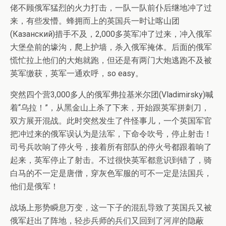
佬不顾俄军猛烈的火力打击，一队一队前仆后继地冲了过
来，有些发懵。蜂拥而上的英国兵一时让喀山团
(Казанский)措手不及，2,000多英军冲了过来，冲入俄军
大堡垒前的壕沟，爬上护墙，杀入俄军掩体。后面的俄军
慌忙拉上他们的大炮就跑，但还是有两门大炮逃跑不及被
英军缴获，英军一通欢呼，so easy。
突然四个营3,000多人的俄军弗拉基米尔团(Vladimirsky)喊
着“乌拉！”，从黑金山上杀了下来，开始跟英军拼刺刀，
双方展开混战。此时突然发生了件怪事儿，一个英国军官
把冲过来的俄军误认为是法军，下命令吹号，停止射击！
司号兵吹响了停火号，接着所有部队的停火号都跟着响了
起来，英军停止了射击。不过很快英军都意识到错了，骑
白马的不一定是唐僧，穿灰色军服的可不一定是法国兵，
他们是俄军！
战场上形势瞬息万变，这一下子的混乱导致了英国兵又被
俄军赶出了阵地，轻步兵师的兵们又回到了河岸的隐蔽