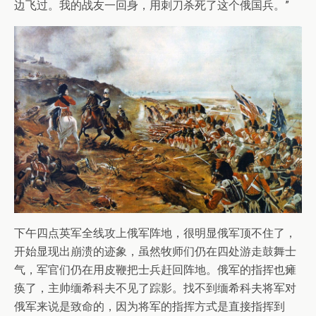
边飞过。我的战友一回身，用刺刀杀死了这个俄国兵。”
下午四点英军全线攻上俄军阵地，很明显俄军顶不住了，
开始显现出崩溃的迹象，虽然牧师们仍在四处游走鼓舞士
气，军官们仍在用皮鞭把士兵赶回阵地。俄军的指挥也瘫
痪了，主帅缅希科夫不见了踪影。找不到缅希科夫将军对
俄军来说是致命的，因为将军的指挥方式是直接指挥到