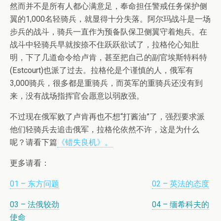
然而并不是所有人都心满意足，奉命担任警戒任务保护侧
翼的1,000名轻骑兵，就显得十分失落。阿尔玛战斗是一场
步兵的战斗，骑兵一直作为预备队保卫侧翼守着炮兵。在
战斗中轻骑兵早就按捺不住跃跃欲试了，拉格伦心知肚
明，下了几道命令给卢肯，甚至把自己的副官埃斯特科特
(Estcourt)也派了过去。拉格伦是个谨慎的人，俄军有
3,000骑兵，很多都是重骑兵，而英军的重骑兵还没有到
来，没有战场指挥官会愿意以弱敌强。
不过现在俄军败了卢肯再也不想“打酱油”了，强烈要求派
他们轻骑兵去追击俄军，拉格伦依然不许，这是为什么
呢？请看下篇
《错失良机》。
更多请看：
01 – 东方问题
02 – 英法的态度
03 – 法俄较劲
04 – 缅希科夫的
使命