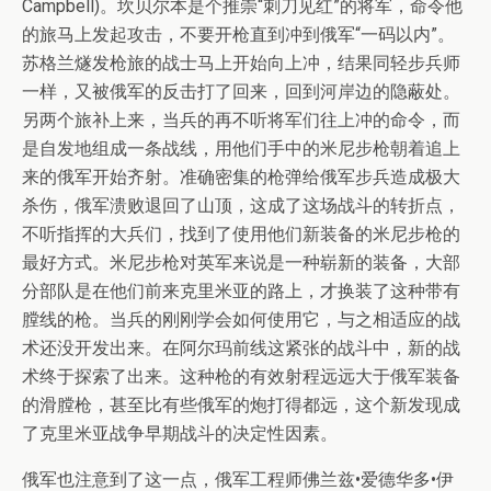
Campbell)。坎贝尔本是个推崇“刺刀见红”的将军，命令他
的旅马上发起攻击，不要开枪直到冲到俄军“一码以内”。
苏格兰燧发枪旅的战士马上开始向上冲，结果同轻步兵师
一样，又被俄军的反击打了回来，回到河岸边的隐蔽处。
另两个旅补上来，当兵的再不听将军们往上冲的命令，而
是自发地组成一条战线，用他们手中的米尼步枪朝着追上
来的俄军开始齐射。准确密集的枪弹给俄军步兵造成极大
杀伤，俄军溃败退回了山顶，这成了这场战斗的转折点，
不听指挥的大兵们，找到了使用他们新装备的米尼步枪的
最好方式。米尼步枪对英军来说是一种崭新的装备，大部
分部队是在他们前来克里米亚的路上，才换装了这种带有
膛线的枪。当兵的刚刚学会如何使用它，与之相适应的战
术还没开发出来。在阿尔玛前线这紧张的战斗中，新的战
术终于探索了出来。这种枪的有效射程远远大于俄军装备
的滑膛枪，甚至比有些俄军的炮打得都远，这个新发现成
了克里米亚战争早期战斗的决定性因素。
俄军也注意到了这一点，俄军工程师佛兰兹•爱德华多•伊