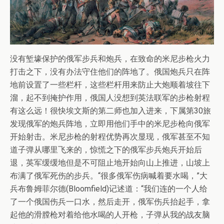
没有堑壕保护的俄军步兵和炮兵，在致命的米尼步枪火力
打击之下，没有办法守住他们的阵地了。俄国炮兵只在阵
地前设置了一些栏杆，这些栏杆用来防止大炮顺着坡往下
溜，起不到掩护作用，俄国人没想到英法联军的步枪射程
有这么远！很快埃文斯的第二师也加入进来，下属第30旅
发现俄军的炮兵阵地，立即用他们手中的米尼步枪向俄军
开始射击。米尼步枪的射程优势再次显现，俄军甚至不知
道子弹从哪里飞来的，惊慌之下的俄军步兵炮兵开始后
退，英军缓缓地但是不可阻止地开始向山上推进，山坡上
布满了俄军死伤的步兵。“很多俄军伤病喊着要水喝，”大
兵布鲁姆菲尔德(Bloomfield)记述道：“我们连的一个人给
了一个俄国伤兵一口水，然后走开，俄军伤兵抬起手，拿
起他的滑膛枪对着给他水喝的人开枪，子弹从我的战友脑