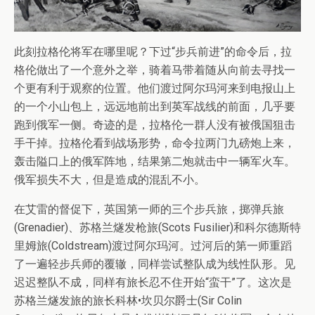
此刻拉格伦将军在哪里呢？下过“步兵前进”的命令后，拉
格伦做出了一个意外之举，骑着马带着随从向前去寻找一
个更有利于观察的位置。他们渡过阿尔玛河来到电报山上
的一个小山包上，远远地前出到英军战线的前面，几乎要
跑到俄军一侧。奇迹的是，拉格伦一群人没有被俄国狙击
手干掉。拉格伦看到战场形势，命令拉两门九磅炮上来，
轰击隘口上的俄军阵地，结果第二炮就击中一辆军火车。
俄军损失不大，但是造成的混乱不小。
在艾雷的督促下，英国第一师的三个步兵旅，掷弹兵旅
(Grenadier)、苏格兰燧发枪旅(Scots Fusilier)和科尔德斯特
里姆旅(Coldstream)渡过阿尔玛河。过河后的第一师重蹈
了一遍轻步兵师的覆辙，同样尝试整队成为线性队形。见
迟迟整队不成，同样有旅长忍不住开始“蛮干”了。这次是
苏格兰燧发旅的旅长科林•坎贝尔爵士(Sir Colin