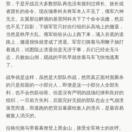
营，于是开战后大多数部队再也没有接到过师长、旅长或
者团长的命令。现在缅希科夫将军本人不见了，俄军六神
无主。左翼那位醉酒的基里阿科夫下了个命令说撤，然后
也不见了踪影，下级军官只好自行组织从高地上的撤退，
当然是秩序大乱。俄军纷纷从山上跑下来，涌入谷底的道
路上，撤退很快就变成了溃退。军官们骑着马用鞭子抽打
着逃兵，试图阻止溃退但是无济于事，兵们已经全无斗
志，兵败如山倒，观战的平民早就坐着马车飞快地逃离
了。
战争就是这样，虽然是大部队作战，然而真正面对面厮杀
的只是前面的一小部分人，即便是这一小部分人全部失
利，也不会伤筋动骨。但是没有严明的战场纪律和良好的
组织，一旦前方失利，后面完好无损的部队也会士气崩溃
落荒而逃，而逃跑的把背后暴露给敌人的溃兵，是最容易
被敌人消灭的。
拉格伦骑马带着幕僚登上黑金山，接受全军将士的欢呼。