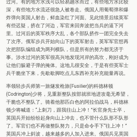
过河。有的地方水浅可以轻易趟水而过，有些地方水比较
深，有些地方水流还很急人被卷走。俄国人用葡萄弹和爆
炸弹向英国人射击，鲜血染红了河面。见此情景后续英军
有些迟疑，挤在了河边，军官来回奔波把当兵的逼下河
里。过河后的英军秩序大乱，各个部队挤作一团完全失去
了次序。俄军步兵开始向山下的英军射击，英军军官想再
次把部队编组成为两列横队，但是所有的努力都无济于
事。涉水过河的英军很高兴地发现河岸的高坎，刚好成为
让他们躲避子弹的掩体。这地儿很安全，于是有些英军士
兵干脆坐下来，先歇歇脚吃点儿东西补充补充能量再说。
率领轻步兵师第一旅燧发枪旅(Fusilier)的科德林顿
(Codrington)少将，见重新整队按部就班地进攻毫无希望，
干脆也不整队了。骑着他那匹白色的阿拉伯战马，科德林
顿少将喊道：“上刺刀，跟我往山上冲！”长官身先士卒，
英国兵开始纷纷起身向山上冲去，也不管什么队形不队形
了。军官们也不再做整队努力，只是命令手下“往上冲！”
英国兵冲上斜波，越来越多的人加入进来。俄国兵见英国