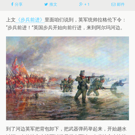
分享
推文
+ 1
邮件
上文
《步兵前进》
里面咱们说到，英军统帅拉格伦下令：
“步兵前进！”英国步兵开始向前行进，来到阿尔玛河边。
到了河边英军把背包卸下，把武器弹药举起来，开始趟水