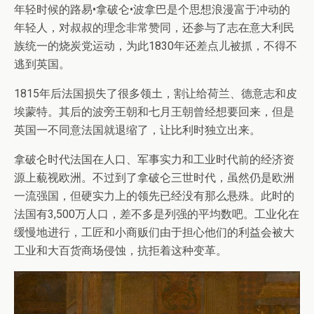
年轻时候的路易•拿破仑•波拿巴是个思想浪漫富于冲动的
年轻人，对叔叔的理念非常赞同，还参与了志在意大利民
族统一的烧炭党运动，为此1830年还差点儿被抓，不得不
逃到英国。
1815年后法国损失了很多领土，割让给荷兰、德意志和皮
埃蒙特。其后的波旁王朝和七月王朝曾经想要回来，但是
英国一不同意法国就退缩了，让比利时独立出来。
拿破仑时代法国在人口、军事实力和工业时代前的经济资
源上藐视欧洲。不过到了拿破仑三世时代，虽然仍是欧洲
一流强国，但硬实力上的领先已经没有那么悬殊。此时的
法国有3,500万人口，差不多是列强的平均数吧。工业化在
缓慢地进行，工匠和小商贩们由于担心他们的利益会被大
工业和大百货商场侵蚀，抗拒着这种变革。