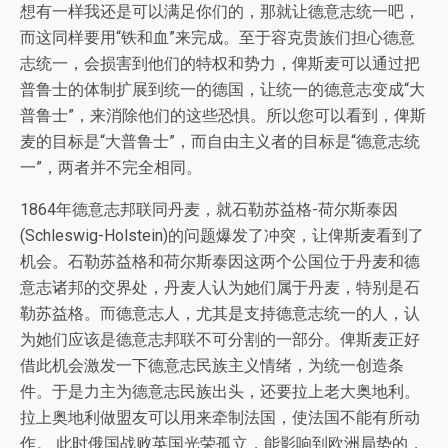
想有一样我还是可以满足你们的，那就让德意志统一吧，
而这同样要用“铁和血”来完成。至于容克贵族们担心德意
志统一，会损害到他们的特权和势力，俾斯麦可以通过把
普鲁士的体制扩展到统一的德国，让统一的德意志变成“大
普鲁士”，来消除他们的这些恐惧。所以您可以看到，俾斯
麦的目标是“大普鲁士”，而自由主义者的目标是“德意志统
一”，两者并不完全相同。
1864年德意志邦联同丹麦，就石勒苏益格-荷尔斯泰因
(Schleswig-Holstein)的问题爆发了冲突，让俾斯麦看到了
机会。石勒苏益格和荷尔斯泰因这两个公国位于丹麦和德
意志诸邦的交界处，丹麦人认为她们属于丹麦，特别是石
勒苏益格。而德意志人，尤其是支持德意志统一的人，认
为她们应该是德意志邦联不可分割的一部分。俾斯麦正好
借此机会激发一下德意志民族主义情绪，为统一创造条
件。于是力主为德意志民族出头，还要拉上老大奥地利。
拉上奥地利做盟友可以用来牵制法国，使法国不能有所动
作。 此时俄国战败英国光荣孤立，能影响到欧洲局势的，