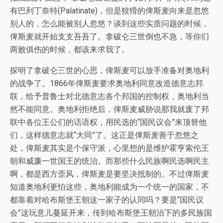
有巴列丁奈特(Palatinate)，但是狡猾的俾斯麦向来是忽悠
别人的，怎么能被别人忽悠？谈到这些实质问题的时候，
俾斯麦就开始支支吾吾了。拿破仑三世倒也不急，等你们
两败俱伤的时候，都该来求我了。
探明了拿破仑三世的心思，俾斯麦可以放手准备对奥地利
的战争了。1866年俾斯麦要求奥地利同意改造德意志邦
联，给予普鲁士对北德意志各个邦国的控制权，奥地利当
然不能同意。奥地利拒绝后，俾斯麦威胁说那我就废了邦
联中各位王公们的话语权，用民选的“国民议会”来顶替他
们，这样德意志就“大同”了。这正是俾斯麦善于忽悠之
处，俾斯麦其实是个保守派，心里想的是维护霍亨索伦王
朝和威廉一世国王的统治。而那些什么民族啊民选啊民主
啊，都是西方歪风，俾斯麦是要坚决抵制的。不过俾斯麦
知道奥地利更怕这些，奥地利能成为一个统一的国家，不
都靠着对哈布斯堡王朝这一家子的认同吗？要是“国民议
会”这玩意儿蔓延开来，传到哈布斯堡王朝治下的多民族国