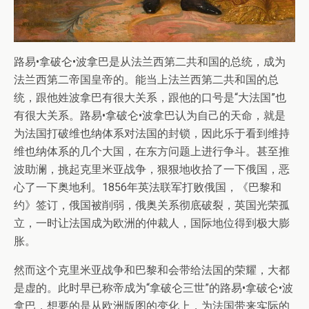
路易•拿破仑•波拿巴是从法兰西第二共和国的总统，成为
法兰西第二帝国皇帝的。能当上法兰西第二共和国的总
统，跟他姓波拿巴有很大关系，跟他的口号是“大法国”也
有很大关系。路易•拿破仑•波拿巴认为自己的天命，就是
为法国打破维也纳体系对法国的封锁，因此乐于看到维持
维也纳体系的几个大国，在东方问题上进行争斗。甚至推
波助澜，挑起克里米亚战争，狠狠地收拾了一下俄国，恶
心了一下奥地利。1856年英法联军打败俄国，《巴黎和
约》签订，俄国被削弱，俄奥关系彻底破裂，英国光荣孤
立，一时让法国成为欧洲的仲裁人，国际地位得到极大膨
胀。
然而这个克里米亚战争和巴黎和会带给法国的荣耀，大都
是虚的。此时早已称帝成为“拿破仑三世”的路易•拿破仑•波
拿巴，想要的是从欧洲版图的变化上，为法国带来实际的