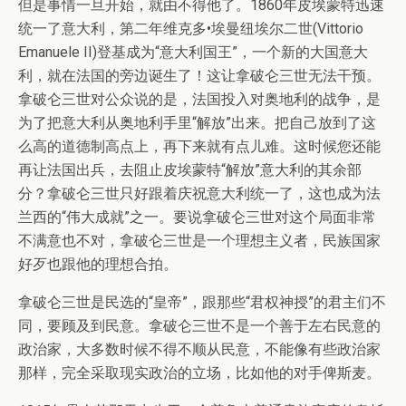
但是事情一旦开始，就由不得他了。1860年皮埃蒙特迅速
统一了意大利，第二年维克多•埃曼纽埃尔二世(Vittorio
Emanuele II)登基成为“意大利国王”，一个新的大国意大
利，就在法国的旁边诞生了！这让拿破仑三世无法干预。
拿破仑三世对公众说的是，法国投入对奥地利的战争，是
为了把意大利从奥地利手里“解放”出来。把自己放到了这
么高的道德制高点上，再下来就有点儿难。这时候您还能
再让法国出兵，去阻止皮埃蒙特“解放”意大利的其余部
分？拿破仑三世只好跟着庆祝意大利统一了，这也成为法
兰西的“伟大成就”之一。要说拿破仑三世对这个局面非常
不满意也不对，拿破仑三世是一个理想主义者，民族国家
好歹也跟他的理想合拍。
拿破仑三世是民选的“皇帝”，跟那些“君权神授”的君主们不
同，要顾及到民意。拿破仑三世不是一个善于左右民意的
政治家，大多数时候不得不顺从民意，不能像有些政治家
那样，完全采取现实政治的立场，比如他的对手俾斯麦。