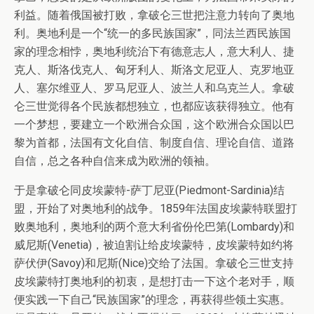
利益。随着俄国被打败，拿破仑三世把注意力转向了奥地
利。奥地利是一个“统一的多民族国家”，同法兰西民族国
家的理念相悖，奥地利统治下有德意志人，意大利人、捷
克人、斯洛伐克人、匈牙利人、斯洛文尼亚人、克罗地亚
人、塞尔维亚人、罗马尼亚人、波兰人和乌克兰人。拿破
仑三世觉得各个民族都想独立，也都应该获得独立。他有
一个梦想，要建立一个欧洲合众国，这个欧洲合众国以巴
黎为首都，法国有文化自信、制度自信、理论自信、道路
自信，总之各种自信来成为欧洲的领袖。
于是拿破仑同皮埃蒙特-萨丁尼亚(Piedmont-Sardinia)结
盟，开始了对奥地利的战争。1859年法国皮埃蒙特联盟打
败奥地利，奥地利的两个意大利省份伦巴第(Lombardy)和
威尼斯(Venetia)，被迫割让给皮埃蒙特，皮埃蒙特如约将
萨伏伊(Savoy)和尼斯(Nice)交给了法国。拿破仑三世支持
皮埃蒙特打奥地利的初衷，是想打击一下这个老对手，顺
便实践一下自己“民族国家”的理念，再获得些领土实惠。