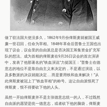
做了驻法国大使没多久，1862年9月份俾斯麦就被国王威
廉一世召回，任命为宰相。1848年革命后普鲁士王国也出
现了议会，议会里的自由派总是否决国王筹集资金扩充军
队的想法。成为首相的俾斯麦在9月26日议会的首次演讲
中，发表了他那著名的“铁血演说”力挺国王：“普鲁士在德
意志的地位不是靠自由主义来决定的，不是通过演说，以
及多数派的决议就能决定……而是要用铁和血来解决！”从
此俾斯麦被冠上了“铁血宰相”的称号。这让自由派恨死了
俾斯麦，恨不得要砍下他的人头。
虽然一开始俾斯麦并不是主张德意志统一的人，不过既然
自由派的愿望是统一德意志，或者砍下他的脑袋，俾斯麦