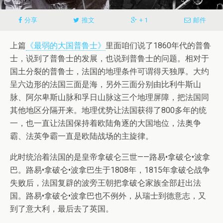
分享
推文
+ 1
邮件
上篇
《最弱的大国普鲁士》
里面咱们说了1860年代的普鲁
士，说到了普鲁士的发展，也说到普鲁士的问题。相对于
国土分裂的普鲁士，法国的地理条件可谓得天独厚。大约
呈六边形的法国三面是海，另外三面分别由比利牛斯山
脉、阿尔卑斯山脉和孚日山脉这三个地理屏障，把法国同
其他地区分隔开来。地理优势让法国获得了800多年的统
一，也一直让法国保持着欧陆角逐的大国地位，法奥争
霸、法英争霸一直是欧陆战场的主旋律。
此时统治着法国的是皇帝拿破仑三世——路易•拿破仑•波拿
巴。路易•拿破仑•波拿巴生于1808年，1815年拿破仑战争
失败后，法国复辟的波旁王朝把拿破仑家族全部赶出法
国。路易•拿破仑•波拿巴也不例外，从瑞士到德意志，又
到了意大利，最后去了英国。