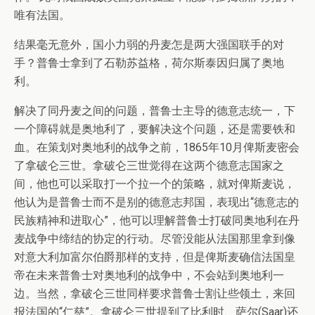
唯有法国。
结果毫无意外，国小力弱的丹麦怎是两大强国联手的对
手？普鲁士拿到了石勒苏益格，荷尔斯泰因归属了奥地
利。
解决了同丹麦之间的问题，普鲁士主导的德意志统一，下
一个障碍就是奥地利了，要解决这个问题，还是需要铁和
血。在策划对奥地利的战争之前，1865年10月俾斯麦密会
了拿破仑三世。拿破仑三世觉得在这两个德意志国家之
间，他也可以采取打一个拉一个的策略，就对俾斯麦说，
他认为是普鲁士而不是别的德意志邦国，表现出“德意志的
民族精神和进取心”，他可以理解普鲁士打破同奥地利在丹
麦战争中缔结的协定的行动。尽管没能从法国那里拿到像
对意大利加富尔伯爵那样的支持，但是俾斯麦确信法国皇
帝在未来普鲁士对奥地利的战争中，不会站到奥地利一
边。当然，拿破仑三世同样要求普鲁士割让些领土，来回
报法国的“仁慈”。拿破仑三世提到了比利时、萨尔(Saar)还