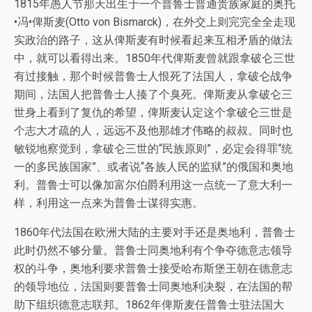
1815年愚人节那天出生于一个普鲁士普通贵族家庭的奥托
•冯•俾斯麦(Otto von Bismarck)，在外交上则完完全全走现
实政治的路子，这从俾斯麦有时候看起来互相矛盾的做法
中，就可以看得出来。1850年代俾斯麦曾就跟拿破仑三世
有过接触，那个时候普鲁士人恨死了法国人，拿破仑战争
期间，法国人把普鲁士人揍了个臭死。俾斯麦从拿破仑三
世身上看到了复仇的希望，俾斯麦认定这个拿破仑三世是
个志大才疏的人，远远不及他那雄才伟略的叔叔。同时也
敏锐地察觉到，拿破仑三世的“民族原则”，必定会得罪“统
一的多民族国家”、或者说“各族人民的监狱”的俄国和奥地
利。普鲁士可以像加富尔伯爵利用这一点统一了意大利一
样，利用这一点来为普鲁士谋得实惠。
1860年代法国在欧洲大陆的主要对手还是奥地利，普鲁士
此时仍然不够分量。普鲁士同奥地利有个争夺德意志领导
权的斗争，奥地利要求普鲁士接受哈布斯堡王朝在德意志
的领导地位，法国则要普鲁士同奥地利决裂，在法国的帮
助下组织德意志联邦。1862年俾斯麦任普鲁士驻法国大