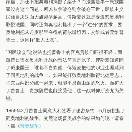
家里，那还不把奥地利搞散了架子？而法国是单一民族国
家没有这个问题，所以从拿破仑到拿破仑三世，民族主义
民族自决这面大旗越举越高，俾斯麦这就是要激怒奥地利
取悦法国。同时还向奥地利提出了一个“过分”的要求，要
奥地利把从丹麦那里夺得的荷尔斯坦因，交给或者卖给普
鲁士，这同样“欺人太甚”。
“国民议会”这说法也把普鲁士的容克贵族们吓得不轻，而
跟昔日盟友奥地利开战的想法简直是疯了。俾斯麦知道除
了威廉国王，谁都不喜欢他，俾斯麦把他的职业生涯赌到
了同奥地利的战争上。如果能打败奥地利取得北德意志，
把东西两部分统一起来，就能平息自由派的怒火。而扩大
了普鲁士，贵族阶层也能接受他，这一战对俾斯麦尤为关
键。
1866年3月普鲁士同意大利签署了秘密条约，6月份挑起了
同奥地利的战争。究竟这场普奥战争的结果如何呢？请看
下篇《
普奥战争》。