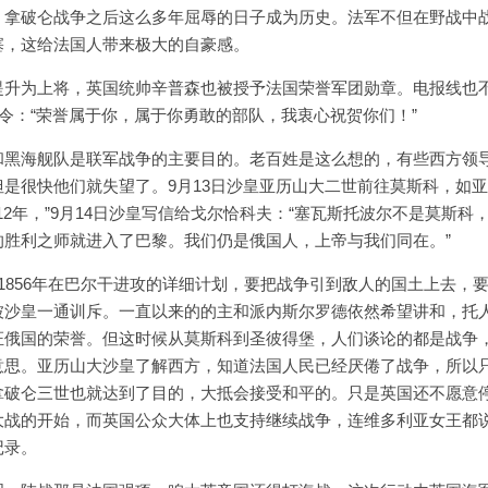
，拿破仑战争之后这么多年屈辱的日子成为历史。法军不但在野战中
塞，这给法国人带来极大的自豪感。
提升为上将，英国统帅辛普森也被授予法国荣誉军团勋章。电报线也
奖令：“荣誉属于你，属于你勇敢的部队，我衷心祝贺你们！”
和黑海舰队是联军战争的主要目的。老百姓是这么想的，有些西方领
是很快他们就失望了。9月13日沙皇亚历山大二世前往莫斯科，如
12年，”9月14日沙皇写信给戈尔恰科夫：“塞瓦斯托波尔不是莫斯科
胜利之师就进入了巴黎。我们仍是俄国人，上帝与我们同在。”
1856年在巴尔干进攻的详细计划，要把战争引到敌人的国土上去，
被沙皇一通训斥。一直以来的的主和派内斯尔罗德依然希望讲和，托
证俄国的荣誉。但这时候从莫斯科到圣彼得堡，人们谈论的都是战争
意思。亚历山大沙皇了解西方，知道法国人民已经厌倦了战争，所以
拿破仑三世也就达到了目的，大抵会接受和平的。只是英国还不愿意
大战的开始，而英国公众大体上也支持继续战争，连维多利亚女王都
记录。