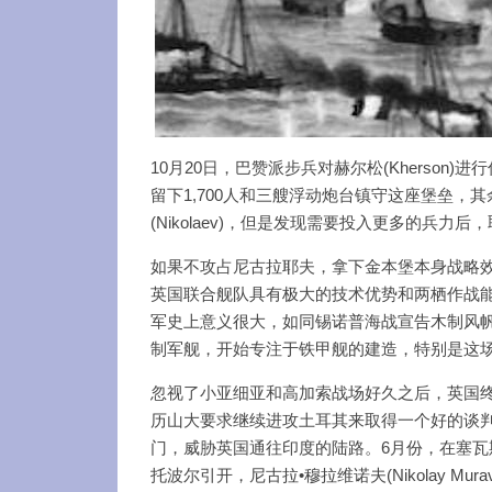
10月20日，巴赞派步兵对赫尔松(Kherso
留下1,700人和三艘浮动炮台镇守这座堡垒
(Nikolaev)，但是发现需要投入更多的兵
如果不攻占尼古拉耶夫，拿下金本堡本身战略
英国联合舰队具有极大的技术优势和两栖作战
军史上意义很大，如同锡诺普海战宣告木制风
制军舰，开始专注于铁甲舰的建造，特别是这
忽视了小亚细亚和高加索战场好久之后，英国终于
历山大要求继续进攻土耳其来取得一个好的谈判地
门，威胁英国通往印度的陆路。6月份，在塞
托波尔引开，尼古拉•穆拉维诺夫(Nikolay Mur