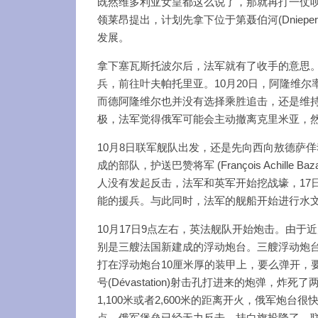
既然维多利亚女皇都这么说了，那就再打一仗
领莱昂提出，计划先拿下位于第聂伯河(Dnieper
发展。
拿下塞瓦斯托波尔后，法军就有了收手的意思。此后
兵，前往叶夫帕托里亚。10月20日，阿隆维
而德阿隆维尔也并没有选择乘胜追击，还是维
极，法军觉得俄军可能会主动撤离克里米亚，
10月8日联军舰队出发，还是先向西向敖德萨佯
成的部队，护送巴赞将军 (François Achill
人没有发起反击，法军和英军开始挖战壕，17
能的援兵。与此同时，法军的舰船开始进行水
10月17日9点左右，英法舰队开始炮击。由
别是三艘法国新建成的浮动炮台。三艘浮动炮台
打在浮动炮台10厘米厚的装甲上，要么弹开，
号(Dévastation)射击孔打进来的炮弹，
1,100米或者2,600米的距离开火，俄军炮
点，俄军堡垒已经无力反击，挂白旗投降了。