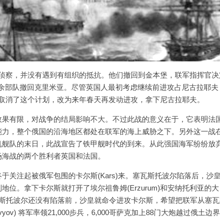
n)进行侦察，并没有遇到有组织的抵抗。他们撤回到金本堡，联军指挥官决
，其余部队撤回克里米亚。尽管英国人最初考虑继续前进攻占尼古拉耶夫
力后，取消了这个计划，改为来年春天再发动进攻，拿下尼古拉耶夫。
效果有限，对战争的结局影响不大。不过此战的意义在于，它表明法
能力，整个俄国的沿海地区都处在联军的海上威胁之下。另外这一战
帆舰队的末日，此战宣告了铁甲舰时代的到来。从此强国海军纷纷放
场海战的两个胜利者英国和法国。
关注起被俄军包围的卡尔斯(Kars)来。塞瓦斯托波尔陷落后，沙
位。拿下卡尔斯就打开了埃尔祖鲁姆(Erzurum)和安纳托利亚的大
瓦斯托波尔还没有陷落前，沙皇就命令进攻卡尔斯，希望把联军从塞瓦
avyov) 将军率领21,000步兵，6,000哥萨克加上88门大炮越过俄土边