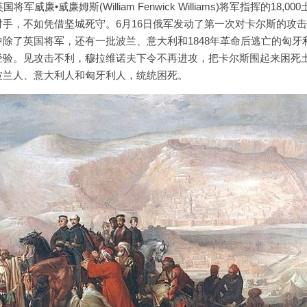
威廉姆斯(William Fenwick Williams)将军指挥的18,000
手，不如凭借坚城死守。6月16日俄军发动了第一次对卡尔斯的攻
除了英国将军，还有一批波兰、意大利和1848年革命后逃亡的匈牙
经验。见攻击不利，穆拉维诺夫下令不再进攻，把卡尔斯围起来困死
波兰人、意大利人和匈牙利人，统统困死。