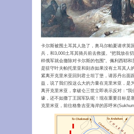
卡尔斯被围土耳其人急了，奥马尔帕夏请求英国
兵，和3,000土耳其骑兵前去救援。“把我放
样俄军就会撤除对卡尔斯的包围”。佩利西耶和
是驻守叶夫帕托里亚和刻赤如果没有土耳其人
紧离开克里米亚回到君士坦丁堡，请苏丹出面
益，说了我们投这么大的力量在克里米亚，是为
离开克里米亚，拿破仑三世立即表示反对：“我们派
壕，还不如撒丁王国军队呢！现在重要目标是塞
克里米亚，前往格鲁吉亚海岸的苏呼米(Sukhu