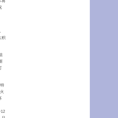
军将
况
，
太积
组
斯
可
，特
炮火
坏
12
，只