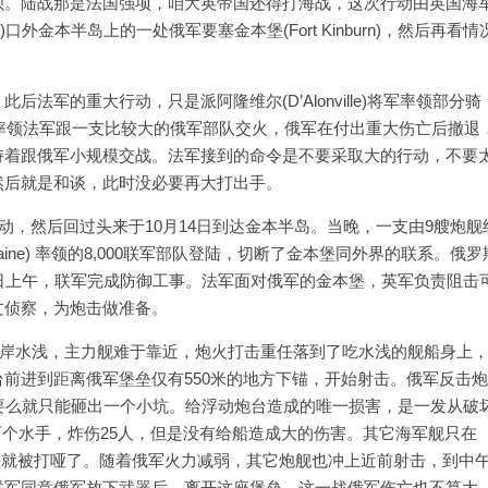
呗。陆战那是法国强项，咱大英帝国还得打海战，这次行动由英国海
)口外金本半岛上的一处俄军要塞金本堡(Fort Kinburn)，然后再看情
法军的重大行动，只是派阿隆维尔(D’Alonville)将军率领部分骑
尔率领法军跟一支比较大的俄军部队交火，俄军在付出重大伤亡后撤退
持着跟俄军小规模交战。法军接到的命令是不要采取大的行动，不要
然后就是和谈，此时没必要再大打出手。
动，然后回过头来于10月14日到达金本半岛。当晚，一支由9艘炮舰
e Bazaine) 率领的8,000联军部队登陆，切断了金本堡同外界的联系。俄罗
日上午，联军完成防御工事。法军面对俄军的金本堡，英军负责阻击
文侦察，为炮击做准备。
于近岸水浅，主力舰难于靠近，炮火打击重任落到了吃水浅的舰船身上
前进到距离俄军堡垒仅有550米的地方下锚，开始射击。俄军反击
要么就只能砸出一个小坑。给浮动炮台造成的唯一损害，是一发从破
炸死了两个水手，炸伤25人，但是没有给船造成大的伤害。其它海军舰只在
台很快就被打哑了。随着俄军火力减弱，其它炮舰也冲上近前射击，到中午
联军同意俄军放下武器后，离开这座堡垒。这一战俄军伤亡也不算大