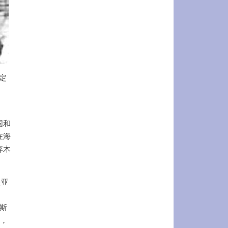
定
国和
在海
弃木
皇亚
斯
界，