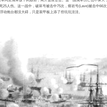
5人伤。这一战中，破坏号被击中75次，熔岩号(Lave)被击中66
所有三艘浮动炮台都没大碍，只是装甲板上添了些坑坑洼洼。