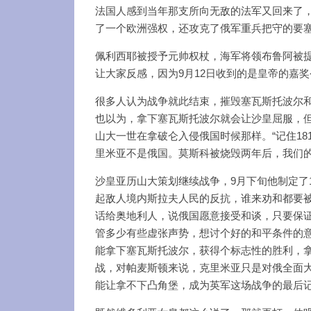
法国人感到当年那支所向无敌的法军又回来了
了一个欧洲强权，还攻克了俄军重兵把守的要
佩利西耶被授予元帅权杖，海军将领布鲁阿被
让大家反感，因为9月12日收到的是皇帝的嘉
很多人认为战争就此结束，摧毁塞瓦斯托波尔
也以为，拿下塞瓦斯托波尔就会让沙皇屈服，但
山大一世在拿破仑入侵俄国时候那样。“记住18
里米亚不是俄国。莫斯科被烧毁两年后，我们的
沙皇亚历山大策划继续战争，9月下旬他制定了
起敌人境内斯拉夫人民的反抗，谁来劝和都要
话给奥地利人，说俄国愿意接受和谈，只要保
管多少有些虚张声势，想讨个好的和平条件的
能拿下塞瓦斯托波尔，获得个标志性的胜利，
战，对帕麦斯顿来说，克里米亚只是对俄全面
能让拿不下凸角堡，成为英军这场战争的最后