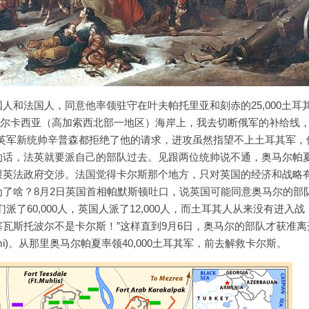
人和法国人，同意他率领驻守在叶夫帕托里亚和刻赤的25,000土耳
在切尔卡西亚（高加索西北部一地区）海岸上，我去切断俄军的补给线
英军新统帅辛普森都拒绝了他的请求，进攻虽然指望不上土耳其军，
的话，法英就要派自己的部队过去。见跟两位统帅说不通，奥马尔帕
跟英法政府交涉。法国觉得卡尔斯那个地方，只对英国的经济和战略
了啥？8月2日英国首相帕默斯顿吐口，说英国可能同意奥马尔的部
了60,000人，英国人派了12,000人，而土耳其人从来没有进入战
瓦斯托波尔不是卡尔斯！”这样直到9月6日，奥马尔的部队才获准离
mi)。从那里奥马尔帕夏率领40,000土耳其军，前去解救卡尔斯。