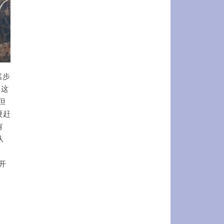
其步
，这
但
夏赶
有
队
开