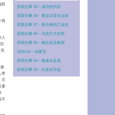
战胜
苏联往事 59 – 成功的代价
苏联往事 58 – 斯达汉诺夫运动
不再
苏联往事 57 – 斯大林的工业化
苏联往事 56 – 乌克兰大饥荒
导人
苏联往事 55 – 柳京反党集团
亚历
，克
2026-01 – 传家宝
苏联往事 54 – 集体化反复
要激
苏联往事 53 – 向富农开战
人带
，尽
只要
停
说不