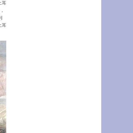
土耳
击，
利
土耳