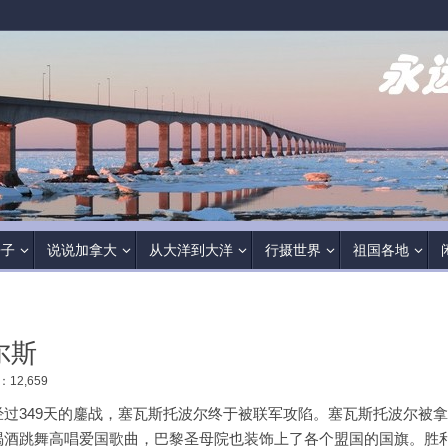
房子
说说加拿大
从大洋到大洋
行摄世界
祖国各地
尔斯
12,659
过349天的鏖战，塞瓦斯托波尔终于被联军攻陷。塞瓦斯托波尔被
喝酒跳舞高唱爱国歌曲，巴黎圣母院也装饰上了各个盟国的国旗。胜