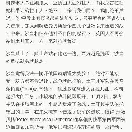
凯瑟琳大帝让她强大，亚历山大让她壮大，而我尼古拉把
她拱手让给拉丁人？绝不！上帝与我们同在，我们绝不后
退！”沙皇发出慷慨激昂的战前动员，号召所有的基督徒加
入进来，加入到解放受奥斯曼帝国几个世纪以来压迫的战
斗中来。沙皇相信在他神圣目的的感召下，英国人不再会
站到土耳其人一方，来对抗基督徒。
沙皇赌上了，赌上帝站在他这一边。西方越是施压，沙皇
的反抗劲头就越足。
沙皇觉得英法一恫吓俄国就后退太丢脸了，绝对不能接
受。双方都不肯退让，战争就此打响。土耳其军队在奥马
尔帕夏(Omar)的率领下，渡过多瑙河进入瓦拉几亚，构筑
起强大的工事，小规模的战斗随即展开。11月2日，双方
军队在多瑙河上的一个岛屿爆发了激战，土耳其军队依托
坚固的工事，在炮火掩护下击退了俄军的进攻，彼得•丹嫩
贝格(Peter Andreivich Dannenberg)率领的俄军第四军团被
迫撤回布加勒斯特。俄军试图渡过多瑙河的另一次行动，