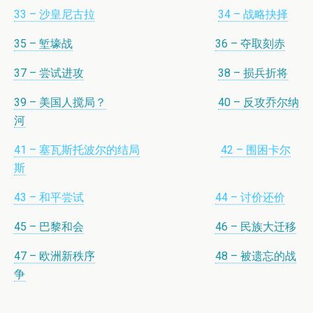
33 – 沙皇尼古拉
34 – 战略抉择
35 – 堑壕战
36 – 夺取刻赤
37 – 尝试进攻
38 – 损兵折将
39 – 美国人搅局？
40 – 反攻乔尔纳
河
41 – 塞瓦斯托波尔的结局
42 – 围困卡尔
斯
43 – 和平尝试
44 – 讨价还价
45 – 巴黎和会
46 – 民族大迁移
47 – 欧洲新秩序
48 – 被遗忘的战
争