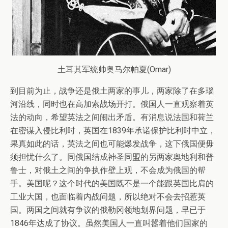
土耳其军统帅奥马尔帕夏(Omar)
到目前为止，战争还是俄土两家的事儿，两家除了在多瑙
河沿线，同时也在高加索战场开打。俄国人一直观察着英
法的动向，希望英法之间闹出矛盾。有消息说法国和荷兰
在密谋入侵比利时，英国在1839年承诺保护比利时中立，
果真如此的话，英法之间也可能爆发战争，这下俄国便毋
须担忧什么了。同俄国结成神圣同盟的另两家奥地利和普
鲁士，对俄土之间的争执作壁上观，不会成为俄国的帮
手。美国呢？这个时代的美国既不是一个能跟英国比肩的
工业大国，也面临着内战问题，所以绝对不会去招惹英
国。两国之间就有争议的俄勒冈领地划界问题，早已于
1846年达成了协议。虽然美国人一直叫嚣着他们国家的