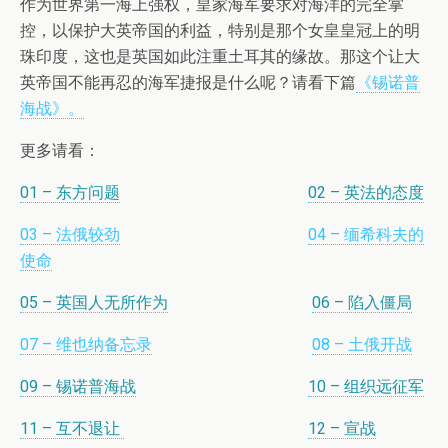
作为世界第一海上强权，皇家海军要求对海洋的完全掌
控，以保护大英帝国的利益，特别是那个女皇皇冠上的明
珠印度，这也是英国如此注重土耳其的缘故。那这个让大
英帝国不能再忍的海军捷报是什么呢？请看下篇
《锡诺普
海战》。
更多请看：
01 – 东方问题
02 – 英法的态度
03 – 法俄较劲
04 – 缅希科夫的
使命
05 – 英国人无所作为
06 – 陷入僵局
07 – 维也纳备忘录
08 – 土俄开战
09 – 锡诺普海战
10 – 组织远征军
11 – 互不退让
12 – 宣战