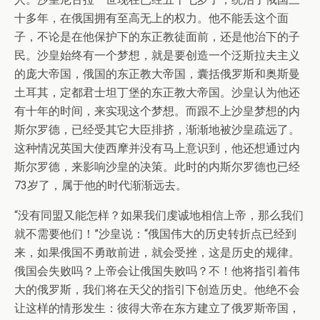
十多年，在俄国拥有至高无上的权力。他不能丢这个面
子，不论是在他保护下的东正教徒面前，还是他治下的子
民。沙皇始终有一个梦想，就是要创造一个泛斯拉夫主义
的庞大帝国，俄国的东正教大帝国，囊括俄罗斯和奥斯曼
土耳其，定都君士坦丁堡的东正教大帝国。沙皇认为他还
有十年的时间，来实现这个梦想。而跟不上沙皇梦想的内
斯尔罗德，已经受其它大臣排挤，渐渐地被沙皇疏远了。
这种情况英国大使西摩并没有马上意识到，他还想通过内
斯尔罗德，来影响沙皇的决策。此时的内斯尔罗德也已经
73岁了，属于他的时代渐渐远去。
“没有同盟又能怎样？如果我们虔诚地相信上帝，那么我们
就不需要他们！”沙皇说：“俄国伟大的历史转折点已经到
来，如果俄国不勇敢前进，就会受挫，这是历史的规律。
俄国会失败吗？上帝会让俄国失败吗？不！他将指引着伟
大的俄罗斯，我们将在天父的指引下创造历史。他绝不会
让这样的情形发生：彼得大帝在东方建立了俄罗斯帝国，