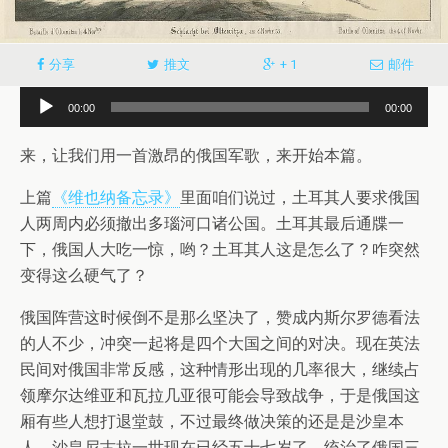
分享
推文
+ 1
邮件
音
00:00
00:00
频
播
来，让我们用一首激昂的俄国军歌，来开始本篇。
放
上篇
《维也纳备忘录》
里面咱们说过，土耳其人要求俄国
器
人两周内必须撤出多瑙河口诸公国。土耳其最后通牒一
下，俄国人大吃一惊，哟？土耳其人这是怎么了？咋突然
变得这么硬气了？
俄国阵营这时候倒不是那么坚决了，赞成内斯尔罗德看法
的人不少，冲突一起将是四个大国之间的对决。现在英法
民间对俄国非常反感，这种情形出现的几率很大，继续占
领摩尔达维亚和瓦拉几亚很可能会导致战争，于是俄国这
厢有些人想打退堂鼓，不过最终做决策的还是是沙皇本
人。沙皇尼古拉一世现在已经五十七岁了，统治了俄国三