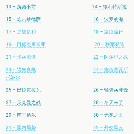
13 – 踌躇不前
14 – 锡利特斯拉
15 – 炮击敖德萨
16 – 波罗的海
17 – 是战是和
18 – 瘟疫流行
19 – 目标克里米亚
20 – 联军登陆
21 – 步兵前进
22 – 阿尔玛之战
23 – 错失良机
24 – 炮击塞瓦斯
托波尔
25 – 巴拉克拉瓦
26 – 轻骑兵冲锋
27 – 英克曼之战
28 – 冬天来了
29 – 南丁格尔
30 – 无冕之王
31 – 国内局势
32 – 外交风云