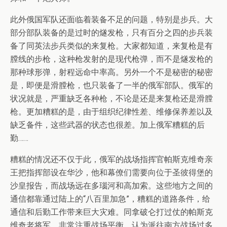
此外俄国军队还面临着装备不足的问题，特别是步兵。大
部分部队装备的是过时的燧发枪，只有百分之四的步兵装
备了同英法步兵类似的来复枪。大家都知道，来复枪是有
膛线的步枪，这种枪发射的是现代枪弹，而不是燧发枪的
那种球形弹，射程远命中率高。另外一个不是秘密的秘密
是，即便是滑膛枪，也只装备了一半的俄军部队。俄军的
状况就是，严重缺乏各种枪，不论是还是来复枪还是滑膛
枪。更加糟糕的是，由于组织纪律性差、维修保养差以及
缺乏备件，这些武器的状态也很差。加上俄军糟糕的后
勤……
糟糕的情况还不仅于此，俄军的战场指挥官帕斯克维奇亲
王把指挥部设在华沙，他和幕僚们需要向位于圣彼得堡的
沙皇报告，而战场远在多瑙河和高加索。这些地方之间的
通信都靠通过陆上的“八百里加急”，糟糕的道路条件，给
通信和后勤工作带来巨大灾难。同拿破仑打过仗的帕斯克
维奇老将军，非常注重战场平衡。认为派往南方战场过多