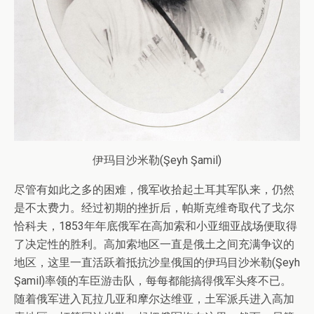
伊玛目沙米勒(Şeyh Şamil)
尽管有如此之多的困难，俄军收拾起土耳其军队来，仍然
是不太费力。经过初期的挫折后，帕斯克维奇取代了戈尔
恰科夫，1853年年底俄军在高加索和小亚细亚战场便取得
了决定性的胜利。高加索地区一直是俄土之间充满争议的
地区，这里一直活跃着抵抗沙皇俄国的伊玛目沙米勒(Şeyh
Şamil)率领的车臣游击队，每每都能搞得俄军头疼不已。
随着俄军进入瓦拉几亚和摩尔达维亚，土军派兵进入高加