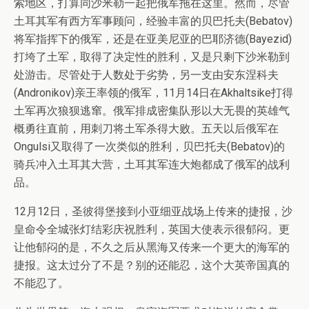
索地区，打算同沙米勒一起把俄军拖在这里。然而，尽管
土耳其军有西方军事顾问，经验丰富的贝巴托夫(Bebatov)
将军指挥下的俄军，还是在亚美尼亚的巴耶济德(Bayezid)
打垮了土军，取得了决定性的胜利，又是只剩下沙米勒到
处游击。尽管处于人数处于劣势，另一支由安东涅科夫
(Andronikov)亲王率领的俄军，11月14日在Akhaltsike打得
土军再次狼狈逃窜。俄军排成密集队形以大无畏的英雄气
概勇往直前，用刺刀将土军杀得大败。五天以后俄军在
Ongulsi又取得了一次类似的胜利，贝巴托夫(Bebatov)的
骑兵冲入土耳其大营，土耳其军连大炮都成了俄军的战利
品。
12月12日，圣彼得堡接到小亚细亚战场上传来的捷报，沙
皇命令全城张灯结彩庆祝胜利，英国大使表示很郁闷。更
让他郁闷的是，不久之后从黑海又传来一个更大的海军的
捷报。这太过分了不是？别的还能忍，这个大英帝国真的
不能忍了。