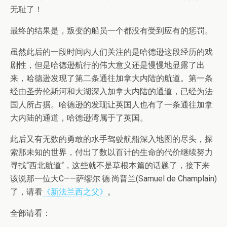
无耻了！
最终的结果是，叛变的船员一个都没有受到应有的惩罚。
虽然此后的一段时间内人们关注的是哈德逊这段经历的戏
剧性，但是哈德逊航行的伟大意义还是慢慢地显露了出
来，哈德逊发现了第二条通往加拿大内陆的航道。第一条
经由圣劳伦斯河和大湖深入加拿大内陆的通道，已经为法
国人所占据。哈德逊的发现让英国人也有了一条通往加拿
大内陆的通道，哈德逊湾属于了英国。
此后又有无数的勇敢的水手驾驶航船深入地图的尽头，探
索那未知的世界，付出了数以百计的生命的代价继续努力
寻找“西北航道“，这些就不是草根本篇的话题了，接下来
该说那一位大C——萨缪尔·德·尚普兰(Samuel de Champlain)
了，请看
《新法兰西之父》
。
全部请看：