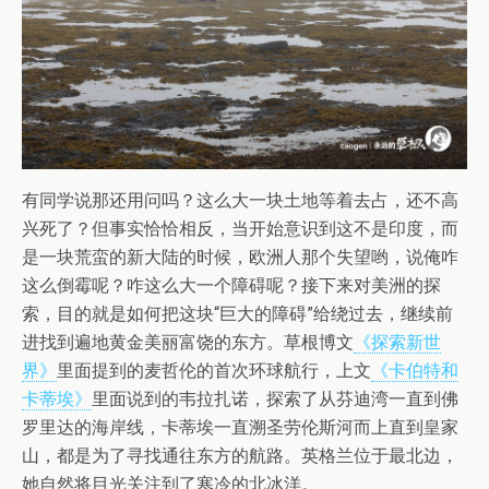
有同学说那还用问吗？这么大一块土地等着去占，还不高
兴死了？但事实恰恰相反，当开始意识到这不是印度，而
是一块荒蛮的新大陆的时候，欧洲人那个失望哟，说俺咋
这么倒霉呢？咋这么大一个障碍呢？接下来对美洲的探
索，目的就是如何把这块“巨大的障碍”给绕过去，继续前
进找到遍地黄金美丽富饶的东方。草根博文
《探索新世
界》
里面提到的麦哲伦的首次环球航行，上文
《卡伯特和
卡蒂埃》
里面说到的韦拉扎诺，探索了从芬迪湾一直到佛
罗里达的海岸线，卡蒂埃一直溯圣劳伦斯河而上直到皇家
山，都是为了寻找通往东方的航路。英格兰位于最北边，
她自然将目光关注到了寒冷的北冰洋。