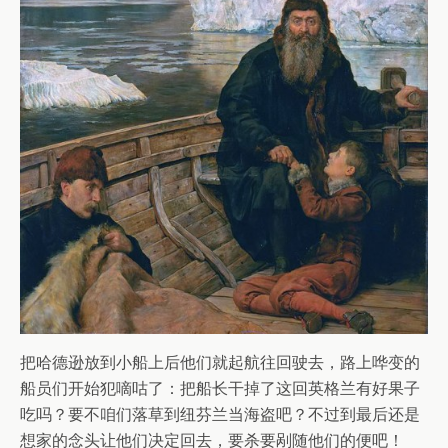
把哈德逊放到小船上后他们就起航往回驶去，路上哗变的
船员们开始犯嘀咕了：把船长干掉了这回英格兰有好果子
吃吗？要不咱们落草到纽芬兰当海盗吧？不过到最后还是
想家的念头让他们决定回去，要杀要剐随他们的便吧！