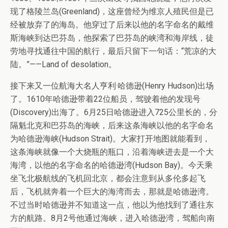
现了格陵兰岛(Greenland)，这座曾经为维京人殖民但是已
经被放弃了的海岛。他穿过了后来以他的名字命名的戴维
斯海峡到达巴芬岛，他探索了巴芬岛的峡湾和海岸线，徒
劳地寻找通往中国的航行，最后只留下一句话：“荒凉的大
陆。”——Land of desolation。
接下来又一位航海大名人亨利·哈德逊(Henry Hudson)出场
了。1610年哈德逊带着22位船员，驾驶着他的发现号
(Discovery)出海了。6月25日哈德逊进入725公里长的，分
隔魁北克和巴芬岛的海峡，后来这条海峡以他的名字命名
为哈德逊海峡(Hudson Strait)。大家打开地图就能看到，
这条海峡就像一个大烧瓶的瓶口，沿着海峡进去是一个大
海湾，以他的名字命名的哈德逊湾(Hudson Bay)。今天乘
坐飞北极航线的飞机回北京，都会注意到从多伦多起飞
后，飞机就奔着一个巨大的海湾而去，那就是哈德逊湾。
不过当时哈德逊并不知道这一点，他以为他找到了通往东
方的航路。8月2号他通过海峡，进入哈德逊湾，驾船向南