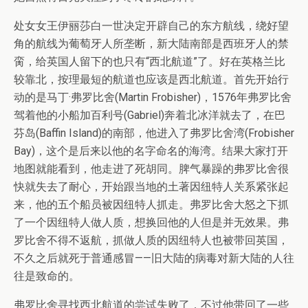
处女女王伊丽莎白一世决定开辟自己的东方航线，绕好望
角的航线为葡萄牙人所垄断，新大陆南部是西班牙人的禁
脔，给英国人留下的也只有“西北航道”了。好在英格兰比
较靠北，按理最短的航道也应该是西北航道。首先开始行
动的是马丁·弗罗比舍(Martin Frobisher)，1576年弗罗比舍
驾着他的小船加百利号(Gabriel)奔着北冰洋就去了，在巴
芬岛(Baffin Island)的南部，他进入了弗罗比舍湾(Frobisher
Bay)，这个是后来以他的名字命名的海湾。结果大家打开
地图就能看到，他走进了死胡同。脾气暴躁的弗罗比舍很
快就失去了耐心，开始跟当地的土著因纽特人关系紧张起
来，他的五个船员被因纽特人抓走。弗罗比舍大怒之下抓
了一个因纽特人做人质，想换回他的人但是并无效果。弗
罗比舍不得不返航，抓做人质的因纽特人也被带回英国，
不久之后就死于普通感冒——旧大陆的病毒对新大陆的人往
往是致命的。
弗罗比舍寻找西北航道的尝试失败了，不过他带回了一些