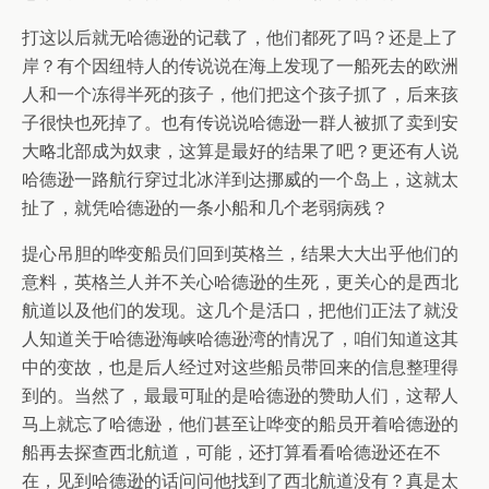
打这以后就无哈德逊的记载了，他们都死了吗？还是上了
岸？有个因纽特人的传说说在海上发现了一船死去的欧洲
人和一个冻得半死的孩子，他们把这个孩子抓了，后来孩
子很快也死掉了。也有传说说哈德逊一群人被抓了卖到安
大略北部成为奴隶，这算是最好的结果了吧？更还有人说
哈德逊一路航行穿过北冰洋到达挪威的一个岛上，这就太
扯了，就凭哈德逊的一条小船和几个老弱病残？
提心吊胆的哗变船员们回到英格兰，结果大大出乎他们的
意料，英格兰人并不关心哈德逊的生死，更关心的是西北
航道以及他们的发现。这几个是活口，把他们正法了就没
人知道关于哈德逊海峡哈德逊湾的情况了，咱们知道这其
中的变故，也是后人经过对这些船员带回来的信息整理得
到的。当然了，最最可耻的是哈德逊的赞助人们，这帮人
马上就忘了哈德逊，他们甚至让哗变的船员开着哈德逊的
船再去探查西北航道，可能，还打算看看哈德逊还在不
在，见到哈德逊的话问问他找到了西北航道没有？真是太