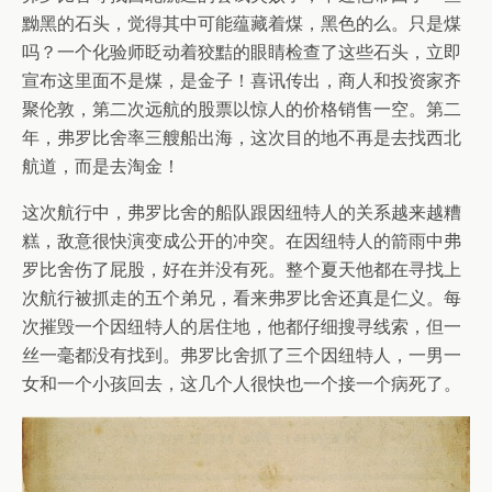
黝黑的石头，觉得其中可能蕴藏着煤，黑色的么。只是煤
吗？一个化验师眨动着狡黠的眼睛检查了这些石头，立即
宣布这里面不是煤，是金子！喜讯传出，商人和投资家齐
聚伦敦，第二次远航的股票以惊人的价格销售一空。第二
年，弗罗比舍率三艘船出海，这次目的地不再是去找西北
航道，而是去淘金！
这次航行中，弗罗比舍的船队跟因纽特人的关系越来越糟
糕，敌意很快演变成公开的冲突。在因纽特人的箭雨中弗
罗比舍伤了屁股，好在并没有死。整个夏天他都在寻找上
次航行被抓走的五个弟兄，看来弗罗比舍还真是仁义。每
次摧毁一个因纽特人的居住地，他都仔细搜寻线索，但一
丝一毫都没有找到。弗罗比舍抓了三个因纽特人，一男一
女和一个小孩回去，这几个人很快也一个接一个病死了。