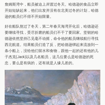
詹姆斯湾中，船员被迫上岸渡过冬天。哈德逊的食品立即
开始短缺起来，他们出发并没有在北美过冬的计划，哈德
逊的船员们不得不开始限量。
好在船队熬过了冬天，第二年春天海湾开化后，哈德逊还
要继续寻找，受尽折磨的船员们不干了要回家。坚韧的哈
德逊依然坚持己见毫不动摇，命令他的船员继续航行寻找
西北航道。结果船员们造了反，把哈德逊绑起来流放到一
条小船上，没给他们留水和食物，跟他一起的还有他的儿
子杰克(Jack)以及几名船员，这几位要么是哈德逊的死
忠，要么是有病的，还有就是人缘儿差的。