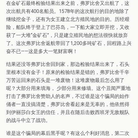
在金矿石最终检验结果出来之前，弗罗比舍又出航了，这
次出航共有400名船员。1578年的这次航行的目的地除了
继续挖金子，还有为女王建立北方殖民地的目的。历经艰
险，船队终于登上了巴芬岛，一下船大家立即开挖，又收
获了一大堆“金矿石”，只是建立殖民地的想法很快就放弃
了。这次弗罗比舍返航带回了1,200多吨矿石，回程路上兴
奋不已——这是多大一笔财富啊！
结果还没等弗罗比舍回到家，那边检验结果出来了，石头
里根本没有金子！原来的检验结果是错的，弗罗比舍千辛
万苦运回来的石头是一堆废物！这堆废物最后怎么用了
呢？大部分用来填海， 少部分用来修墙。这个丑闻严重地
打击了弗罗比舍赞助人的名声，不过谁是这个骗局的始作
俑者一直没搞清楚，弗罗比舍看起来是无辜的，他依然得
到伊丽莎白女王的信任，并且在随后击败西班牙无敌舰队
的战斗中立了战功。
谁是这个骗局的幕后黑手呢？有这么个利好消息，第二次