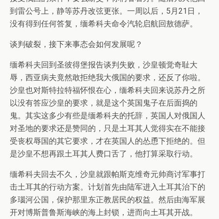
到雷公号上，静等苏丹改弦更张。一周以后，5月21日，
没有得到任何答复，缅希科夫命令汽轮启航回敖德萨。
谈判破裂，接下来事态会如何发展呢？
缅希科夫回到圣彼得堡报告谈判失败，沙皇顿觉奇耻大
辱，西亚病夫竟然敢拒绝我大俄国的要求，还反了你啦。
沙皇也对斯特拉特福怀恨在心，缅希科夫回来说苏丹之所
以没有答应沙皇的要求，就是这个英国鬼子在后面捣的
鬼。其实这多少有些是缅希科夫的托辞，英国人对俄国人
对圣地的要求还是赞同的，只是土耳其人觉得实在不能接
受丧权辱国的其它要求，才在英国人的怂恿下拒绝的。但
是沙皇不想再跟土耳其人费口舌了，他打算采取行动。
缅希科夫回去不久，沙皇就跟帕斯克维奇元帅商讨军事打
击土耳其的行动方案。计划首先由陆军进入土耳其治下的
多瑙河公国，保护那里东正教居民的权益。然后由海军展
开对博斯普鲁斯海峡的海上封锁，进而向土耳其开战。