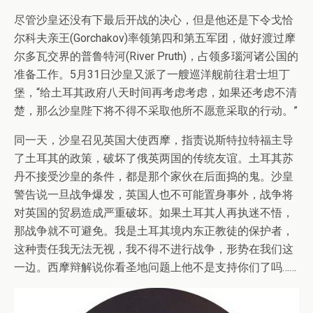
尽管沙皇还没有下最后开战的决心，但是他还是下令戈恰
尔科夫亲王(Gorchakov)率领第四和第五军团，做好渡过摩
尔多瓦交界的普鲁特河(River Pruth)，占领多瑙河诸公国的
准备工作。5月31日沙皇又派了一艘巡洋舰前往君士坦丁
堡，“给土耳其政府八天时间再考虑考虑，如果还考虑不清
楚，那么沙皇陛下将不得不采取他所不愿意采取的行动。”
同一天，沙皇召见英国大使西摩，指责说斯特拉特福主导
了土耳其的政策，破坏了俄英两国的传统友谊。土耳其苏
丹不接受沙皇的条件，都是那个家伙在后面捣的鬼。沙皇
警告说一旦战争爆发，英国人也不可能置身事外，战争将
对英国的贸易造成严重破坏。如果土耳其人再执迷不悟，
那战争就不可避免。我是土耳其境内东正教徒的保护者，
这种责任我无法无视，我不得不进行战争，形势在我们这
一边。西摩辩解说你看圣地问题上他不是支持你们了吗……