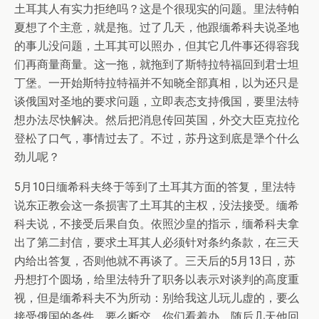
土耳其人有实力拒绝吗？这是个很现实的问题。里法特帕
夏想了个主意，就是拖。过了几天，他跟缅希科夫说圣地
的事儿没问题，土耳其可以照办，但其它几件事还得容我
们再商量商量。这一拖，就拖到了斯特拉特福回到君士坦
丁堡。一开始斯特拉特福并不知晓全部真相，以为还只是
谈俄国对圣地的要求问题，立即表态支持俄国，要里法特
想办法尽快解决。然后把消息传回英国，外交大臣克拉伦
登松了口气，事情过去了。不过，苏丹这到底是犟个什么
劲儿呢？
5月10日缅希科夫终于等到了土耳其方面的答复，里法特
说东正教会这一条损害了土耳其的主权，没法接受。缅希
科夫说，不接受后果自负。依照沙皇的指示，缅希科夫拿
出了第二封信，要求土耳其人必须针对条约条款，在三天
内给出答复，否则他就不再谈了。三天后的5月13日，苏
丹想打个圆场，给里法特升了职务以表示对谈判的高度重
视，但是缅希科夫不为所动：别给我这儿玩儿虚的，要么
接受俄国的条件，要么断交，你们看着办。随后几天他回