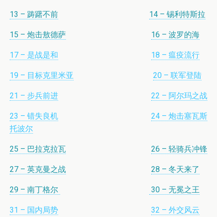
13 – 踌躇不前
14 – 锡利特斯拉
15 – 炮击敖德萨
16 – 波罗的海
17 – 是战是和
18 – 瘟疫流行
19 – 目标克里米亚
20 – 联军登陆
21 – 步兵前进
22 – 阿尔玛之战
23 – 错失良机
24 – 炮击塞瓦斯
托波尔
25 – 巴拉克拉瓦
26 – 轻骑兵冲锋
27 – 英克曼之战
28 – 冬天来了
29 – 南丁格尔
30 – 无冕之王
31 – 国内局势
32 – 外交风云