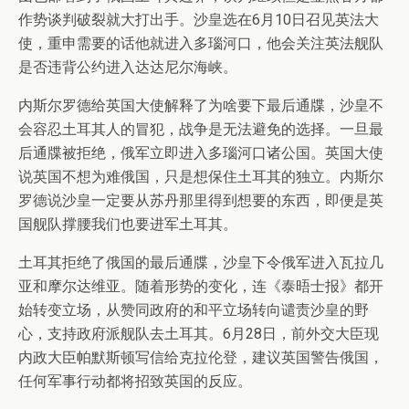
作势谈判破裂就大打出手。沙皇选在6月10日召见英法大
使，重申需要的话他就进入多瑙河口，他会关注英法舰队
是否违背公约进入达达尼尔海峡。
内斯尔罗德给英国大使解释了为啥要下最后通牒，沙皇不
会容忍土耳其人的冒犯，战争是无法避免的选择。一旦最
后通牒被拒绝，俄军立即进入多瑙河口诸公国。英国大使
说英国不想为难俄国，只是想保住土耳其的独立。内斯尔
罗德说沙皇一定要从苏丹那里得到想要的东西，即便是英
国舰队撑腰我们也要进军土耳其。
土耳其拒绝了俄国的最后通牒，沙皇下令俄军进入瓦拉几
亚和摩尔达维亚。随着形势的变化，连《泰晤士报》都开
始转变立场，从赞同政府的和平立场转向谴责沙皇的野
心，支持政府派舰队去土耳其。6月28日，前外交大臣现
内政大臣帕默斯顿写信给克拉伦登，建议英国警告俄国，
任何军事行动都将招致英国的反应。