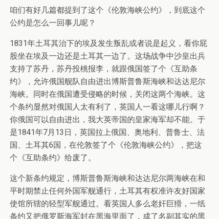
咱们有好几篇都提到了这个《伦敦海峡公约》，到底这个
公约是怎么一回事儿呢？
1831年土耳其治下的埃及发生叛乱或者说是起义，看你屁
股坐在埃及一边还是土耳其一边了。这场战争中沙皇出兵
支持了苏丹，苏丹投桃报李，就跟俄国签了个《互助条
约》，允许俄国舰队自由进出博斯普鲁斯海峡和达达尼尔
海峡。同时在俄国遭受侵略的时候，关闭这两个海峡。这
个条约显然对俄国人太有利了，英国人一看这哪儿行啊？
你俄国可以自由进出，我大英帝国的皇家海军却不能。于
是1841年7月13日，英国拉上俄国、奥地利、普鲁士、法
国、土耳其6国，在伦敦签了个《伦敦海峡公约》，把这
个《互助条约》给废了。
这个新条约规定，博斯普鲁斯海峡和达达尼尔两海峡在和
平时期禁止任何外国军舰通行，土耳其有权准许友好国家
使馆所辖的轻型军舰通过。看英国人多么老奸巨猾，一纸
条约又把俄罗斯海军封在黑海里面了，成了名副其实的黑