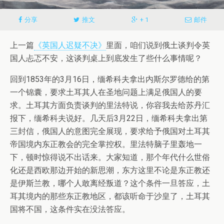
分享
推文
+ 1
邮件
上一篇
《英国人迟疑不决》
里面，咱们说到俄土谈判令英
国人忐忑不安，这谈判桌上到底发生了些什么事情呢？
回到1853年的3月16日，缅希科夫拿出内斯尔罗德给的第
一个锦囊，要求土耳其人在圣地问题上满足俄国人的要
求。土耳其方面负责谈判的里法特说，你容我去给苏丹汇
报下，缅希科夫说好。几天后3月22日，缅希科夫拿出第
三封信，俄国人的意图完全展现，要求给予俄国对土耳其
帝国境内东正教会的完全掌控权。里法特脑子里轰地一
下，顿时惊得说不出话来。大家知道，那个年代什么世俗
化还是西欧那边开始的新思潮，东方这里不论是东正教还
是伊斯兰教，哪个人敢离经叛道？这个条件一旦答应，土
耳其境内的那些东正教地区，都该听命于沙皇了，土耳其
国将不国，这条件实在没法答应。