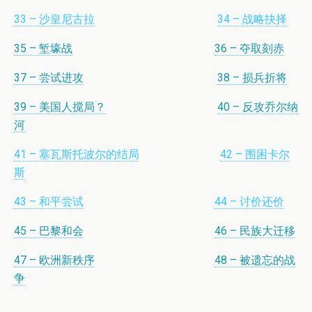
33 – 沙皇尼古拉
34 – 战略抉择
35 – 堑壕战
36 – 夺取刻赤
37 – 尝试进攻
38 – 损兵折将
39 – 美国人搅局？
40 – 反攻乔尔纳
河
41 – 塞瓦斯托波尔的结局
42 – 围困卡尔
斯
43 – 和平尝试
44 – 讨价还价
45 – 巴黎和会
46 – 民族大迁移
47 – 欧洲新秩序
48 – 被遗忘的战
争