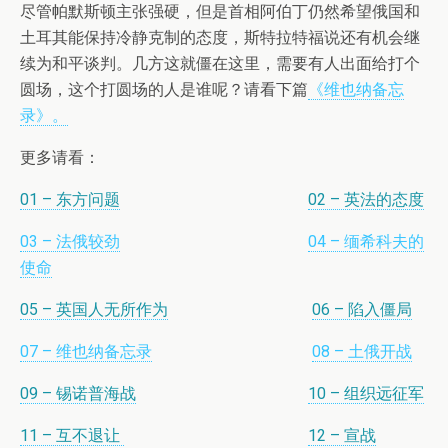
尽管帕默斯顿主张强硬，但是首相阿伯丁仍然希望俄国和
土耳其能保持冷静克制的态度，斯特拉特福说还有机会继
续为和平谈判。几方这就僵在这里，需要有人出面给打个
圆场，这个打圆场的人是谁呢？请看下篇
《维也纳备忘
录》。
更多请看：
01 – 东方问题
02 – 英法的态度
03 – 法俄较劲
04 – 缅希科夫的
使命
05 – 英国人无所作为
06 – 陷入僵局
07 – 维也纳备忘录
08 – 土俄开战
09 – 锡诺普海战
10 – 组织远征军
11 – 互不退让
12 – 宣战