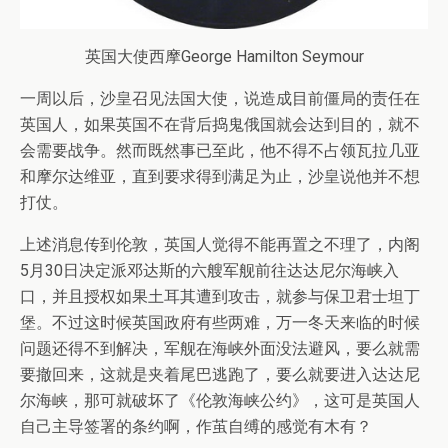
英国大使西摩George Hamilton Seymour
一周以后，沙皇召见法国大使，说造成目前僵局的责任在
英国人，如果英国不在背后捣鬼俄国就会达到目的，就不
会需要战争。然而既然事已至此，他不得不占领瓦拉几亚
和摩尔达维亚，直到要求得到满足为止，沙皇说他并不想
打仗。
上述消息传到伦敦，英国人觉得不能再置之不理了，内阁
5月30日决定派邓达斯的六艘军舰前往达达尼尔海峡入
口，并且授权如果土耳其遭到攻击，就参与保卫君士坦丁
堡。不过这时候英国政府有些两难，万一冬天来临的时候
问题还得不到解决，军舰在海峡外面没法避风，要么就需
要撤回来，这就是夹着尾巴逃跑了，要么就要进入达达尼
尔海峡，那可就破坏了《伦敦海峡公约》，这可是英国人
自己主导签署的条约啊，作茧自缚的感觉有木有？