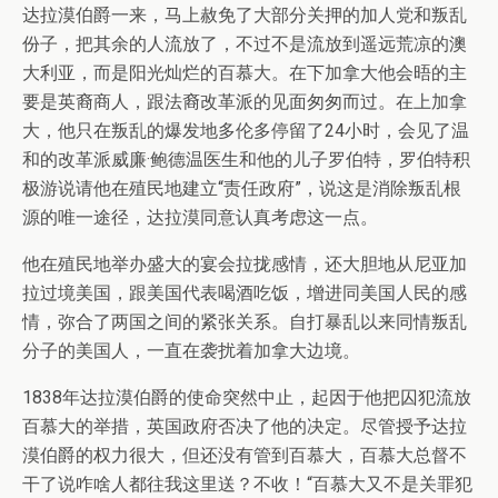
达拉漠伯爵一来，马上赦免了大部分关押的加人党和叛乱
份子，把其余的人流放了，不过不是流放到遥远荒凉的澳
大利亚，而是阳光灿烂的百慕大。在下加拿大他会晤的主
要是英裔商人，跟法裔改革派的见面匆匆而过。在上加拿
大，他只在叛乱的爆发地多伦多停留了24小时，会见了温
和的改革派威廉·鲍德温医生和他的儿子罗伯特，罗伯特积
极游说请他在殖民地建立“责任政府”，说这是消除叛乱根
源的唯一途径，达拉漠同意认真考虑这一点。
他在殖民地举办盛大的宴会拉拢感情，还大胆地从尼亚加
拉过境美国，跟美国代表喝酒吃饭，增进同美国人民的感
情，弥合了两国之间的紧张关系。自打暴乱以来同情叛乱
分子的美国人，一直在袭扰着加拿大边境。
1838年达拉漠伯爵的使命突然中止，起因于他把囚犯流放
百慕大的举措，英国政府否决了他的决定。尽管授予达拉
漠伯爵的权力很大，但还没有管到百慕大，百慕大总督不
干了说咋啥人都往我这里送？不收！“百慕大又不是关罪犯