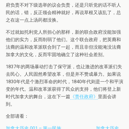
府负责不对下级选举的议会负责，还是只听党的话不听人
民的话，错，反正领会精神就好，再说草根又该乱了，总
之在这一点上汤药都没换。
不过就如托利党人所担心的那样，新的联合政府没能加强
他们的实力，反而削弱了他们。这个联合政府，把英裔和
法裔的温和改革派联合到了一起，而且非但没能淹没法裔
加拿大的文化，反而牢固地确立了这种社会差别。
1837年的两场暴动打击了保守派，也让激进的改革派们失
去民心。人民固然希望改革，但是并不赞成暴力。如果说
1830年代是个激烈革命的时代，1840年代则是一个和平演
变的年代。温和改革派获得了民众的支持，他们将登上新
时代加拿大的舞台，这在下一篇
《责任政府》
里面会讲
到。
全部请看：
加拿大历史 001 – 第一民族
加拿大历史