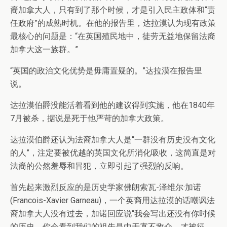
裔加拿大人，只有到了那个时候，才是引入民主政体和“责
任政府”的成熟时机。在他的报告里，达拉漠认为现有政策
最核心的问题是：“在英国殖民地中，徒劳无益地保留法裔
加拿大这一族群。”
“英国的政治文化优势是毋庸置疑的。”达拉漠在报告里
说。
达拉漠伯爵没能活着看到他的建议得到实施，他在1840年
7月被杀，据说是死于他严苛的加拿大政策。
达拉漠伯爵还认为法裔加拿大人是“一群没有历史没有文化
的人”，注定要被优越的英国文化所消化吸收，这简直是对
法裔的公然羞辱和冒犯，立即引起了强烈的反响。
首先起来激烈反应的是历史学家佛朗索瓦-泽维尔·加诺
(Francois-Xavier Garneau)，一个英裔用达拉漠的话嘲讽法
裔加拿大人没有过去，加诺回应说“我会写出还没有你时候
的历史，你会看到我们的祖先是由于寡不敌众，才被征