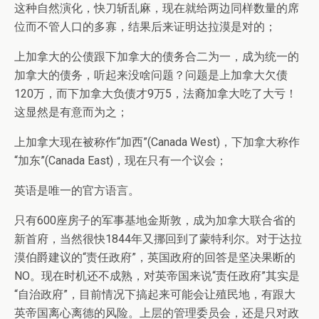
这种自然演化，快刀斩乱麻，现在就给两边同样数量的席
位而不管人口的多寡，结果后来证明达拉漠是对的；
上加拿大的公债跟下加拿大的债务合二为一，成为统一的
加拿大的债务，听起来没啥问题？问题是上加拿大欠债
120万，而下加拿大负债才9万5，法裔加拿大吃了大亏！
这显然是有意而为之；
上加拿大现在被称作“加西”(Canada West)，下加拿大称作
“加东”(Canada East)，现在只有一个议会；
英语是唯一的官方语言。
只有600座房子的军事基地金斯敦，成为加拿大联合省的
新首府，当然很快1844年又挪回到了蒙特利尔。对于达拉
漠伯爵建议的“责任政府”，英国政府的回答是坚决果断的
NO。现在时机还不成熟，对英帝国来说“责任政府”其实是
“自治政府”，目前情况下搞起来可能会让殖民地，有跟大
英帝国离心离德的风险。上层的管理委员会，还是只对政