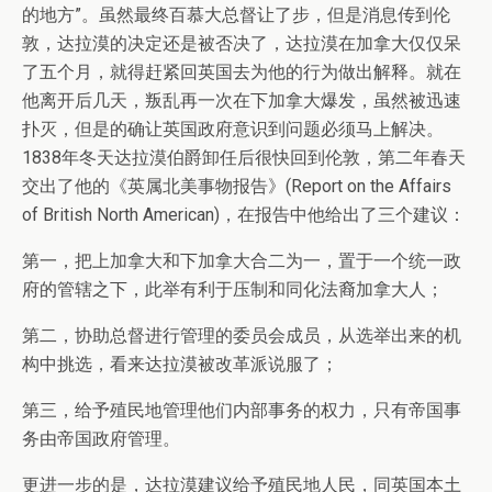
的地方”。虽然最终百慕大总督让了步，但是消息传到伦
敦，达拉漠的决定还是被否决了，达拉漠在加拿大仅仅呆
了五个月，就得赶紧回英国去为他的行为做出解释。就在
他离开后几天，叛乱再一次在下加拿大爆发，虽然被迅速
扑灭，但是的确让英国政府意识到问题必须马上解决。
1838年冬天达拉漠伯爵卸任后很快回到伦敦，第二年春天
交出了他的《英属北美事物报告》(Report on the Affairs
of British North American)，在报告中他给出了三个建议：
第一，把上加拿大和下加拿大合二为一，置于一个统一政
府的管辖之下，此举有利于压制和同化法裔加拿大人；
第二，协助总督进行管理的委员会成员，从选举出来的机
构中挑选，看来达拉漠被改革派说服了；
第三，给予殖民地管理他们内部事务的权力，只有帝国事
务由帝国政府管理。
更进一步的是，达拉漠建议给予殖民地人民，同英国本土