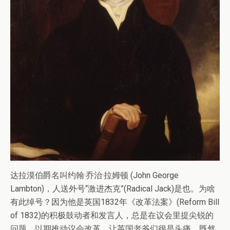
达拉漠伯爵名叫约翰·乔治·拉姆顿 (John George
Lambton)，人送外号“激进杰克”(Radical Jack)是也。为啥
有此绰号？因为他是英国1832年《改革法案》(Reform Bill
of 1832)的积极鼓动者和发言人，总是在议会里提尖锐的
问题，以期推动议会改革，让英国老爷们很是头痛。既然