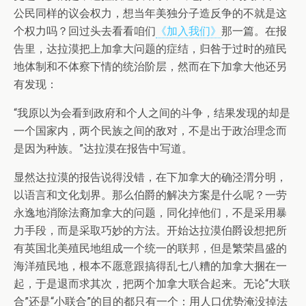
公民同样的议会权力，想当年美独分子造反争的不就是这
个权力吗？回过头去看看咱们
《加入我们》
那一篇。在报
告里，达拉漠把上加拿大问题的症结，归咎于过时的殖民
地体制和不体察下情的统治阶层，然而在下加拿大他还另
有发现：
“我原以为会看到政府和个人之间的斗争，结果发现的却是
一个国家内，两个民族之间的敌对，不是出于政治理念而
是因为种族。”达拉漠在报告中写道。
显然达拉漠的报告说得没错，在下加拿大的确泾渭分明，
以语言和文化划界。那么伯爵的解决方案是什么呢？一劳
永逸地消除法裔加拿大的问题，同化掉他们，不是采用暴
力手段，而是采取巧妙的方法。开始达拉漠伯爵设想把所
有英国北美殖民地组成一个统一的联邦，但是繁荣昌盛的
海洋殖民地，根本不愿意跟搞得乱七八糟的加拿大捆在一
起，于是退而求其次，把两个加拿大联合起来。无论“大联
合”还是“小联合”的目的都只有一个：用人口优势淹没掉法