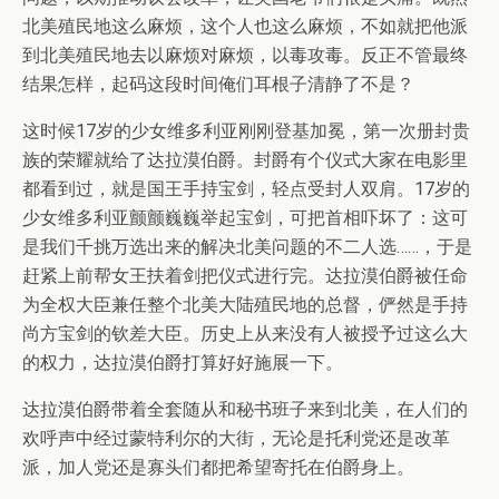
北美殖民地这么麻烦，这个人也这么麻烦，不如就把他派
到北美殖民地去以麻烦对麻烦，以毒攻毒。反正不管最终
结果怎样，起码这段时间俺们耳根子清静了不是？
这时候17岁的少女维多利亚刚刚登基加冕，第一次册封贵
族的荣耀就给了达拉漠伯爵。封爵有个仪式大家在电影里
都看到过，就是国王手持宝剑，轻点受封人双肩。17岁的
少女维多利亚颤颤巍巍举起宝剑，可把首相吓坏了：这可
是我们千挑万选出来的解决北美问题的不二人选……，于是
赶紧上前帮女王扶着剑把仪式进行完。达拉漠伯爵被任命
为全权大臣兼任整个北美大陆殖民地的总督，俨然是手持
尚方宝剑的钦差大臣。历史上从来没有人被授予过这么大
的权力，达拉漠伯爵打算好好施展一下。
达拉漠伯爵带着全套随从和秘书班子来到北美，在人们的
欢呼声中经过蒙特利尔的大街，无论是托利党还是改革
派，加人党还是寡头们都把希望寄托在伯爵身上。