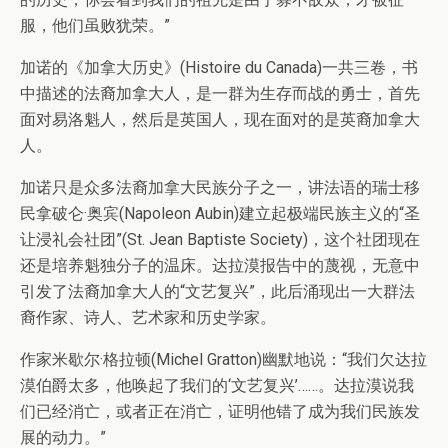
服，他们虽败犹荣。”
加诺的《加拿大历史》(Histoire du Canada)一共三卷，书
中描述的法裔加拿大人，是一群为生存而战的勇士，首先
面对易洛魁人，然后是英国人，现在面对的是英裔加拿大
人。
加诺只是众多法裔加拿大民族分子之一，讲法语的瑞士移
民拿破仑·奥宾(Napoleon Aubin)建立起极端民族主义的“圣
让浸礼会社团”(St. Jean Baptiste Society)，这个社团现在
还是培养魁独分子的温床。达拉漠报告中的蔑视，无意中
引发了法裔加拿大人的“文艺复兴”，此后涌现出一大群法
裔作家、诗人、艺术家和历史学家。
作家米歇尔·格拉顿(Michel Gratton)幽默地说：“我们欠达拉
漠伯爵太多，他唤起了我们的‘文艺复兴’……。达拉漠说我
们已经消亡，或者正在消亡，证明他错了成为我们民族发
展的动力。”