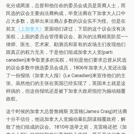
化分成两派，总督和他任命的委员会成员是英裔人士，而
民选的议会主要由法裔构成，毕竟法裔在下加拿大人口中
占大多数，选举出来法裔占多数的议会实不为怪。但是在
前文
《上加拿大》
里面咱们讲过，下层的这个议会没有决
策权，上面的委员会管理着议会。新兴的法裔精英阶层——
律师、医生、艺术家、勘测员和富有的农场主们发现他们
跟真正的权力无关，于是他们组成加拿大人党(parti
canadien)来争取更多的实权，特别是他们要求总督从民选
的议会多数中挑选委员会成员，1806年加拿大人党还出版
了一份报纸《加拿大人报》(Le Canadien)来宣传他们的主
张。虽然他们的主张在英国已经实现了，英国本土就是这
样搞的，但这份报纸还是被下加拿大政府指控为煽动颠覆
政权。
这个时候的加拿大总督詹姆斯·克雷格(James Craig)对法裔
十分不信任，他说加拿大人党煽动暴乱阴谋颠覆政府，解
散了他们组成的议会。1810年选举之前，克雷格还把《加