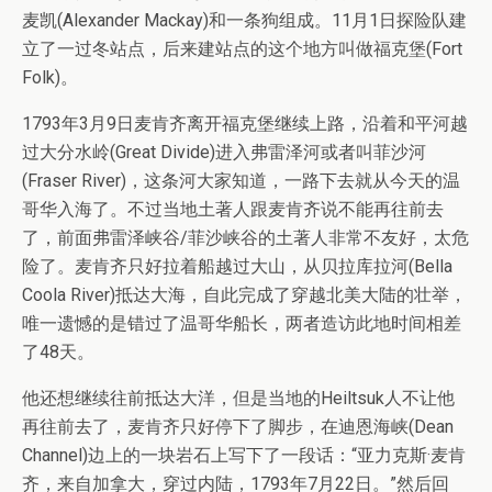
麦凯(Alexander Mackay)和一条狗组成。11月1日探险队建
立了一过冬站点，后来建站点的这个地方叫做福克堡(Fort
Folk)。
1793年3月9日麦肯齐离开福克堡继续上路，沿着和平河越
过大分水岭(Great Divide)进入弗雷泽河或者叫菲沙河
(Fraser River)，这条河大家知道，一路下去就从今天的温
哥华入海了。不过当地土著人跟麦肯齐说不能再往前去
了，前面弗雷泽峡谷/菲沙峡谷的土著人非常不友好，太危
险了。麦肯齐只好拉着船越过大山，从贝拉库拉河(Bella
Coola River)抵达大海，自此完成了穿越北美大陆的壮举，
唯一遗憾的是错过了温哥华船长，两者造访此地时间相差
了48天。
他还想继续往前抵达大洋，但是当地的Heiltsuk人不让他
再往前去了，麦肯齐只好停下了脚步，在迪恩海峡(Dean
Channel)边上的一块岩石上写下了一段话：“亚力克斯·麦肯
齐，来自加拿大，穿过内陆，1793年7月22日。”然后回