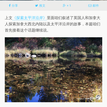
分享
推文
+ 1
邮件
上文
《探索太平洋沿岸》
里面咱们叙述了英国人和加拿大
人探索加拿大西北内陆以及太平洋沿岸的故事，本篇咱们
首先接着这个话题继续说。