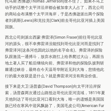
托马斯·杰佛逊(Thomas Jefferson)坐不住了。如果不马上
动手的话整个太平洋沿岸都会被加拿大人占了，西北公司
的商站会布满整个太平洋海岸，于是杰佛逊派出两个探险
者刘易斯(Lewis)和克拉克(Clark)前去哥伦比亚河插上美国
国旗。
西北公司则派出西蒙·弗雷泽(Simon Fraser)前往哥伦比亚
河的源头，很不幸弗雷泽没能找到哥伦比亚河而是找到了
弗雷泽河(这条河也因此以他的名字命名)。弗雷泽的探险
队跟激流一通搏斗，放弃水路扛上给养爬过大山，再跟当
地土著人买了船后继续向前。弗雷泽和他的探险队披荆斩
棘通过峡谷，最终在今天温哥华附近见到大海，您猜他此
行的最大收获是是什么？就是弗雷泽河没有商业价值。
接下来是大卫·汤普森(David Thompson)向太平洋沿岸探
索，汤普森两次通过山路抵达哥伦比亚河流域，1811年夏
天他到达了哥伦比亚河口看到大海，唯一的遗憾是美国国
旗已经在寒风中迎风飘扬了，美国毛皮公司(American Fur