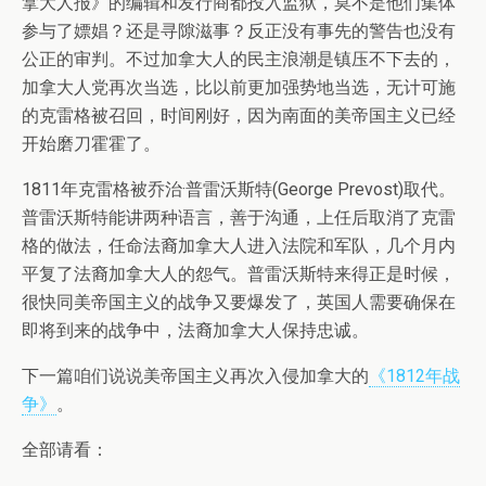
拿大人报》的编辑和发行商都投入监狱，莫不是他们集体
参与了嫖娼？还是寻隙滋事？反正没有事先的警告也没有
公正的审判。不过加拿大人的民主浪潮是镇压不下去的，
加拿大人党再次当选，比以前更加强势地当选，无计可施
的克雷格被召回，时间刚好，因为南面的美帝国主义已经
开始磨刀霍霍了。
1811年克雷格被乔治·普雷沃斯特(George Prevost)取代。
普雷沃斯特能讲两种语言，善于沟通，上任后取消了克雷
格的做法，任命法裔加拿大人进入法院和军队，几个月内
平复了法裔加拿大人的怨气。普雷沃斯特来得正是时候，
很快同美帝国主义的战争又要爆发了，英国人需要确保在
即将到来的战争中，法裔加拿大人保持忠诚。
下一篇咱们说说美帝国主义再次入侵加拿大的
《1812年战
争》
。
全部请看：