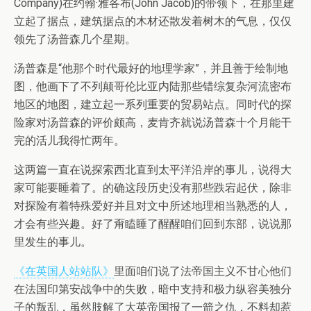
Company)在约翰·雅各布(John Jacob)的带领下，在那里建
立起了据点，建筑据点的木材还散发着树木的气息，仅仅
领先了汤普森几个星期。
汤普森是“他那个时代最好的地理学家”，并且善于绘制地
图，他画下了不列颠哥伦比亚内陆那些错综复杂河流密布
地区的地图，建立起一系列重要的贸易站点。同时代的探
险家对汤普森的评价颇高，麦肯齐就说汤普森十个月能干
完的活儿我得忙两年。
这两篇一直在说探索西北直到太平洋沿岸的事儿，说得大
家可能要睡着了。的确这段历史没有那些跌宕起伏，除非
对探险有着特殊爱好并且对文中所述地理相当熟悉的人，
才会有些兴趣。好了甭瞌睡了醒醒咱们回到东部，说说那
里发生的事儿。
《在英国人站站队》
里面咱们说了法帝国主义不甘心他们
在法国印第安战争中的失败，暗中支持和极力纵容美独分
子的叛乱，虽然肢解了大英帝国报了一箭之仇，不料却惹