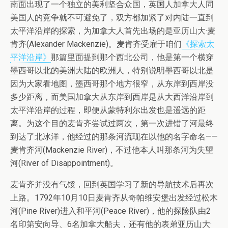
南面出现了一个独立的美利坚合众国，英国人加拿大人同
美国人的竞争就不可避免了，双方都加紧了对内陆一直到
太平洋沿岸的探索，为加拿大人首先出场的是亚历山大·麦
肯齐(Alexander Mackenzie)。麦肯齐受雇于咱们
《探索太
平洋沿岸》
那篇里面提到那个西北公司，他是第一个横穿
墨西哥以北的美洲大陆的欧洲人，特别说明墨西哥以北是
因为大家看地图，墨西哥那个地方很窄，从东岸到西岸没
多少距离，而美国加拿大从东岸到西岸是从大西洋沿岸到
太平洋沿岸的过程，即便从蒙特利尔出发也是遥远的距
离。为这个目的麦肯齐尝试过两次，第一次进错了河最终
到达了北冰洋，他经过的那条河流现在以他的名字命名——
麦肯齐河(Mackenzie River)，不过他本人叫那条河为失望
河(River of Disappointment)。
麦肯齐并没有气馁，回到英国学习了新的导航技术后再次
上路。1792年10月10日麦肯齐从奇帕维安堡出发经过松木
河(Pine River)进入和平河(Peace River)，他的探险队由2
名印第安向导、6名加拿大船夫，还有他的表弟亚历山大·