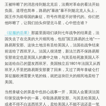
王被咔嚓了的消息传到魁北克后，法裔对革命的看法开始
负面。道理也简单，路易的“暴政”暴不到魁北克人头上，
国王作为前母国的象征，符号作用是不好替代的。你们把
他咔嚓了，让我们抬头仰望北斗星，心中想念谁？
《征服的后果》
那篇里面咱们谈到七年战争的结果是，法
国失去了在北美的大片殖民地，包括“国王路易的土地”——
路易斯安那。这块土地没有丢给英国人，法国在战争结束
前送给了西班牙人。法国人很清楚，新法兰西不保路易斯
安那肯定也是英国人的囊中之物，与其丢给死敌英国人不
如送给自己的盟友西班牙。美国独立后1801年法国又从西
班牙人手里把路易斯安那要了回来，又过了两年拿破仑打
算征服欧洲需要大笔的钱，就把这块巨大的殖民地卖给了
美国。
当然拿破仑的算盘中也担心战事一开，英国人会重演法国
印第安战争中的一幕，夺取路易斯安那。与其丢给英国人
或者不得不白送西班牙人，卖给美国人不能不说还是一笔