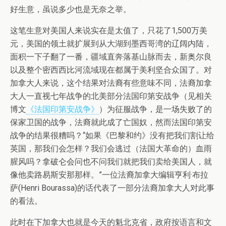
好生意，虽说多少也是无奈之举。
这笔生意对美国人来说实在是太值了，只花了1,500万美
元，美国的领土就扩展到从大湖到墨西哥湾的辽阔内陆，
面积一下子翻了一番，疆域直奔落基山脉而去，新奥尔良
以及整个密西西比河流域现在都属于美利坚合众国了。对
加拿大人来说，这个结果对法裔有些意味不同，法裔加拿
大人一直视七年战争的北美部分法国印第安战争（见相关
博文
《法国印第安战争》
）为征服战争，是一场失败了的
保家卫国的战争，法裔就此成了亡国奴，然而法国印第安
战争的结果很糟吗？“如果《巴黎和约》没有把我们割让给
英国，那我们会怎样？我们会逃过（法国大革命的）血雨
腥风吗？拿破仑会问也不问我们就把我们卖给美国人，就
像他卖路易斯安那那样。”一位法裔加拿大编辑亨利·布拉
萨(Henri Bourassa)的话代表了一部分法裔加拿大人对此事
的看法。
此时在下加拿大也就是今天的魁北克省，政府按语言和文