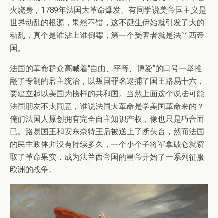
火烧身，1789年法国大革命爆发。有同学说美帝国主义是
世界动乱的根源，果然不错，这不诞生伊始就引发了大的
动乱，真个是谁沾上谁倒霉，第一个受害者就是法兰西帝
国。
法国的革命群众高喊着“自由、平等、博爱”的口号一举推
翻了专制的君主统治，以叛国罪名逮捕了国王路易十六，
要建立起以美国为榜样的共和国。当然上面这个说法可能
法国朋友不太同意，谁说法国大革命是学美国革命来的？
俺们法国人原创拥有完全自主知识产权，像也只是巧合而
已。路易国王和安东奈特王后被送上了断头台，然而法国
的民主政体并没有持续多久，一个小个子将军拿破仑就窃
取了革命果实，成为法兰西帝国的皇帝开始了一系列征服
欧洲的战争。