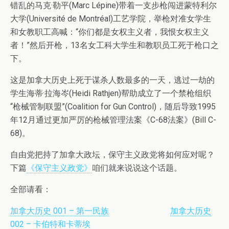
错乱的马克·勒平(Marc Lépine)带着一支步枪闯进蒙特利尔
大学(Université de Montréal)工艺学院，举枪对准女学生
和女教职工高喊：“你们都是女权主义者，我恨女权主义
者！”然后开枪，13名女工科大学生和教职员工死于枪口之
下。
这是加拿大历史上死于谋杀人数最多的一天，逃过一劫的
学生海蒂·拉海岑(Heidi Rathjen)帮助成立了一个禁枪组织
“枪械管制联盟”(Coalition for Gun Control)，随后导致1995
年12月通过更加严厉的枪械管理法案《C-68法案》(Bill C-
68)。
自由党把持了加拿大政坛，保守主义政党将如何应对呢？
下篇
《保守主义政党》
咱们就来说说这个话题。
全部请看：
加拿大历史 001 – 第一民族
加拿大历史
002 – 卡伯特和卡蒂埃