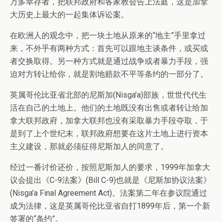
万多幸存者，把联邦政府和各家教会告上法庭，这是加拿
大历史上最大的一起集体诉讼案。
在欧洲人的观念中，把一块土地从原来的“地主”手里拿过
来，不外乎有两种方式：首先可以跟地主谈条件，或买或
者交换取得。另一种方式就是通过战争或者暴力手段，强
迫对方转让给你，就是割地赔款不平等条约的一部分了。
英属哥伦比亚省北部的尼斯加(Nisga’a)部族，世世代代生
活在自己的土地上。他们的土地既没有出售或者转让给加
拿大联邦政府，加拿大联邦也没有采取暴力手段夺取，于
是到了上个世纪末，联邦政府想要在这片土地上进行资本
主义建设，那就必须征得尼斯加人的同意了。
经过一番讨价还价，按照尼斯加人的要求，1999年加拿大
议会提出《C-9法案》(Bill C-9)也就是《尼斯加协议法案》
(Nisga’a Final Agreement Act)。法案第二年在参议院通过
成为法律，这是英属哥伦比亚省自打1899年后，第一个新
签署的“条约”。