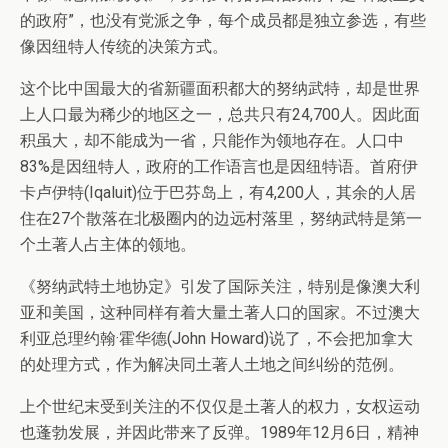
的政府”，也没有党派之争，每个成员都是独立参选，有些
像因纽特人传统的决策方式。
这个比中国最大的省新疆面积都大的努纳武特，却是世界
上人口最为稀少的地区之一，总共只有24,700人。因此面
积虽大，却不能成为一省，只能作为领地存在。人口中
83%是因纽特人，政府的工作语言也是因纽特语。首府伊
卡卢伊特(Iqaluit)位于巴芬岛上，有4,200人，其余的人居
住在27个散落在北极圈内的边远村落里，努纳武特是第一
个土著人占主体的领地。
《努纳武特土地协定》引发了国际关注，特别是像澳大利
亚和美国，这种同样有着大量土著人口的国家。不过澳大
利亚总理约翰·霍华德(John Howard)说了，不会把加拿大
的处理方式，作为解决同土著人土地之间纠纷的范例。
上个世纪末受到关注的不仅仅是土著人的权力，女权运动
也蓬勃发展，并因此带来了反弹。1989年12月6日，精神