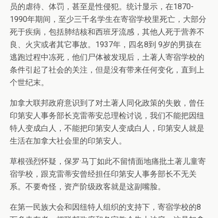
员的虐待、体罚，甚至是性侵犯。统计显示，在1870-
1990年期间，至少三千名学生在寄宿学校里死亡，大部分
死于疾病，包括肺结核和西班牙流感，其他人死于营养不
良、火灾或者其它事故。1937年，四名8到 9岁的男孩在
逃跑过程中冻死，他们尸体被发现后，土著人寄宿学校的
条件引起了社会的关注，但是没有带来任何变化，直到上
个世纪末。
加拿大联邦政府意识到了对土著人同化政策的失败，曾任
印第安人事务部长克雷蒂安总理检讨说，我们不能把因纽
特人变成白人，不能把印第安人变成白人，印第安人就是
生活在加拿大社会里的印第安人。
草根强烈怀疑，保罗·马丁如此不留情面地痛批土著儿童寄
宿学校，跟克雷蒂安曾经担任印第安人事务部长不无关
系。不要奇怪，资产阶级政客就是这副嘴脸。
在第一民族大会和因纽特人组织的支持下，寄宿学校的8