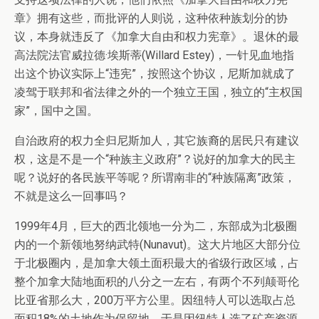
章》拥有这些，而批评的人则说，这种依种族划分的协
议，本身就违反了《加拿大自由和权力宪章》。退休的最
高法院法官威拉德·埃斯蒂(Willard Estey)，一针见血地指
出这个协议实际上“违宪”，按照这个协议，尼斯加就成了
凌驾于联邦和省法律之外的一个独立王国，独立的“主权国
家”，国中之国。
自治政府的权力全归尼斯加人，其它族裔的居民只有建议
权，这是不是一个“种族主义政府”？说好的加拿大的民主
呢？说好的各民族平等呢？所谓南非的“种族隔离”政策，
不就是这么一回事吗？
1999年4月，巨大的西北领地一分为二，东部成为北极圈
内的一个新领地努纳武特(Nunavut)。这大片地区大部分位
于北极圈内，是加拿大领土面积最大的省级行政区域，占
整个加拿大陆地面积的八分之一左右，有两个不列颠哥伦
比亚省那么大，200万平方公里。因纽特人可以选取占总
面积18%的土地作为保留地，于是因纽特人选了矿产资源