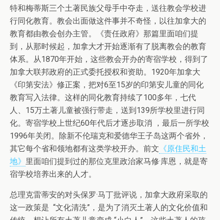
特和梅蒂斯三个土著民族父母手中夺走，送往教会学校进
行同化教育。教会出面做这件事并不奇怪，以往加拿大的
教育都由教会创办主管。《责任政府》那篇里面咱们提
到，从那时候起，加拿大才开始逐渐有了脱离教会的教育
体系。从1870年开始，这些教会开办的寄宿学校，得到了
加拿大联邦政府的正式委托授权和资助。1920年加拿大
《印第安法》修正案，把对6至15岁的印第安儿童的同化
教育写入法律。这样的同化教育持续了100多年，七代
人、15万土著儿童被强行带走，送到139所学校里进行同
化。寄宿学校上世纪60年代后才逐步取消 ，最后一所学校
1996年关闭。除新不伦瑞克和爱德华王子岛这两个省外，
其它每个省和领地都有这类学校开办。前文
《原住民和土
地》
里面咱们提到过的那位克里政治家马修·库恩，就是寄
宿学校培养出来的人才。
总理克雷蒂安的对头保罗·马丁批评说，加拿大政府采取的
这一政策是 “文化清洗”，是为了消灭土著人的文化价值和