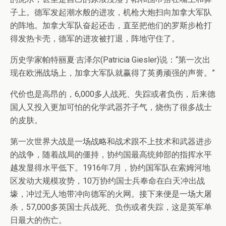
子上。德军发起潮水般的进攻，机枪大炮扫向加拿大军队
的阵地。加拿大军队奋起还击，直至把他们的罗斯步枪打
得发热卡壳，德军的进攻被打退，阵地守住了。
历史学家帕特丽夏·吉泽尔(Patricia Giesler)说：“第一次出
现在欧洲战场上，加拿大军队就赢得了英勇顽强的声誉。”
代价也是高昂的，6,000多人战死、失踪或者负伤，后来德
国人又投入更加可怕的化学武器芥子气，烧伤了很多战士
的皮肤。
第一次世界大战是一场战略和战术跟不上技术和武器进步
的战争，随着战局的僵持，协约国最高统帅部的指挥水平
越发显得水平低下。1916年7月，协约国军队在索姆河地
区发动大规模攻势，10万协约国士兵奉命在白天冲出战
壕，冲过无人地带冲向德军的火网。接下来便是一场大屠
杀，57,000多英国士兵战死、负伤或者失踪，这是英军单
日最大的伤亡。