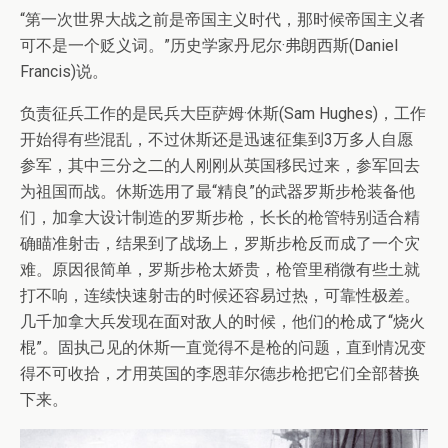
“第一次世界大战之前是帝国主义时代，那时候帝国主义者
可不是一个贬义词。”历史学家丹尼尔·弗朗西斯(Daniel
Francis)说。
负责征兵工作的是民兵大臣萨姆·休斯(Sam Hughes)，工作
开始得有些混乱，不过休斯还是迅速征集到3万多人自愿
参军，其中三分之二的人刚刚从英国移民过来，参军回去
为祖国而战。休斯选用了最“精良”的武器罗斯步枪装备他
们，加拿大设计制造的罗斯步枪，长长的枪管特别适合精
确瞄准射击，结果到了战场上，罗斯步枪反而成了一个灾
难。原因很简单，罗斯步枪太娇贵，枪管里稍微有些土就
打不响，连续快速射击的时候还容易过热，可靠性极差。
几千加拿大兵发现在面对敌人的时候，他们的枪成了“烧火
棍”。固执己见的休斯一直觉得不是枪的问题，直到情况变
得不可收拾，才用英国的李恩菲尔德步枪把它们全部替换
下来。