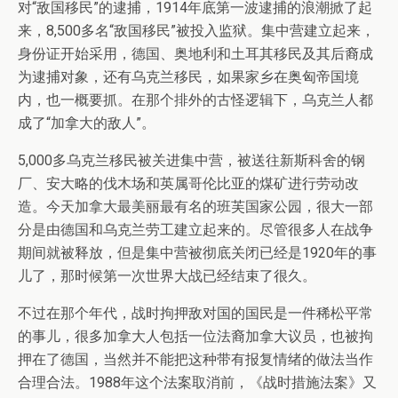
对“敌国移民”的逮捕，1914年底第一波逮捕的浪潮掀了起
来，8,500多名“敌国移民”被投入监狱。集中营建立起来，
身份证开始采用，德国、奥地利和土耳其移民及其后裔成
为逮捕对象，还有乌克兰移民，如果家乡在奥匈帝国境
内，也一概要抓。在那个排外的古怪逻辑下，乌克兰人都
成了“加拿大的敌人”。
5,000多乌克兰移民被关进集中营，被送往新斯科舍的钢
厂、安大略的伐木场和英属哥伦比亚的煤矿进行劳动改
造。今天加拿大最美丽最有名的班芙国家公园，很大一部
分是由德国和乌克兰劳工建立起来的。尽管很多人在战争
期间就被释放，但是集中营被彻底关闭已经是1920年的事
儿了，那时候第一次世界大战已经结束了很久。
不过在那个年代，战时拘押敌对国的国民是一件稀松平常
的事儿，很多加拿大人包括一位法裔加拿大议员，也被拘
押在了德国，当然并不能把这种带有报复情绪的做法当作
合理合法。1988年这个法案取消前，《战时措施法案》又