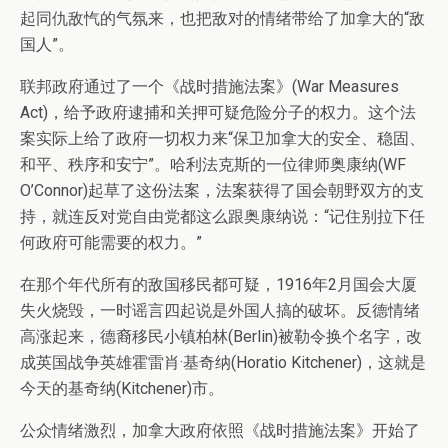
起同仇敌忾的气氛来，也把敌对的情绪带给了加拿大的“敌
国人”。
联邦政府通过了一个《战时措施法案》(War Measures
Act)，给予政府逮捕和关押可疑危险分子的权力。这个法
案实际上给了政府一切权力来“保卫加拿大的安全、稳固、
和平、秩序和安宁”。哈利法克斯的一位律师奥康纳(WF
O’Connor)起草了这份法案，法案获得了国会朝野双方的支
持，就连反对党自由党都这么跟奥康纳说：“记住别拉下任
何政府可能需要的权力。”
在那个年代所有的敌国移民都可疑，1916年2月国会大厦
失火烧毁，一时谣言四起说是外国人搞的破坏。反德情绪
高涨起来，德裔移民小镇柏林(Berlin)被勒令换个名字，改
成英国战争英雄霍雷肖·基奇纳(Horatio Kitchener)，这就是
今天的基奇纳(Kitchener)市。
公众情绪激烈，加拿大政府依照《战时措施法案》开始了