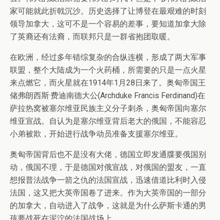
家可能就此折戟沉沙。历史选择了让博登在最艰难的时刻
领导加拿大，这可不是一个容易的差事，要知道加拿大除
了英裔还有法裔，而联邦只是一群省抱团取暖。
在欧洲，经过多年错综复杂的合纵连横，形成了两大军事
联盟，整个大陆成为一个火药桶，所需要的只是一点火星
来点燃它，而火星就在1914年1月28日来了。奥匈帝国王
储弗朗西斯·费迪南德大公(Archduke Francis Ferdinand)在
萨拉热窝被塞尔维亚民族主义分子刺杀，奥匈帝国向塞尔
维亚宣战。自认为是塞尔维亚背后老大的俄国，不能容忍
小弟被欺，开始进行战争动员准备支援塞尔维亚。
奥匈帝国背后也不是没有大佬，德国立即发通牒要俄国别
动，俄国不理，于是德国对俄宣战，对俄国的盟友，一直
想报普法战争一箭之仇的法国宣战，迅速借道比利时入侵
法国，这又把大英帝国卷了进来。作为大英帝国的一部分
的加拿大，自动进入了战争，这就是为什么萨斯卡通的男
孩要战死在泥泞的法国战场上。