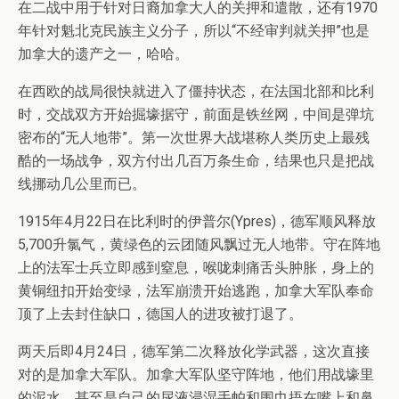
在二战中用于针对日裔加拿大人的关押和遣散，还有1970
年针对魁北克民族主义分子，所以“不经审判就关押”也是
加拿大的遗产之一，哈哈。
在西欧的战局很快就进入了僵持状态，在法国北部和比利
时，交战双方开始掘壕据守，前面是铁丝网，中间是弹坑
密布的“无人地带”。第一次世界大战堪称人类历史上最残
酷的一场战争，双方付出几百万条生命，结果也只是把战
线挪动几公里而已。
1915年4月22日在比利时的伊普尔(Ypres)，德军顺风释放
5,700升氯气，黄绿色的云团随风飘过无人地带。守在阵地
上的法军士兵立即感到窒息，喉咙刺痛舌头肿胀，身上的
黄铜纽扣开始变绿，法军崩溃开始逃跑，加拿大军队奉命
顶了上去封住缺口，德国人的进攻被打退了。
两天后即4月24日，德军第二次释放化学武器，这次直接
对的是加拿大军队。加拿大军队坚守阵地，他们用战壕里
的泥水，甚至是自己的尿液浸湿手帕和围巾捂在嘴上和鼻