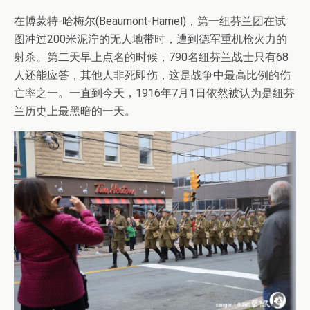
在博蒙特-哈梅尔(Beaumont-Hamel)，第一纽芬兰团在试
图冲过200米泥泞的无人地带时，遭到德军重机枪火力的
射杀。第二天早上点名的时候，790名纽芬兰战士只有68
人还能应答，其他人非死即伤，这是战争中最高比例的伤
亡率之一。一直到今天，1916年7月1日依然被认为是纽芬
兰历史上最黑暗的一天。