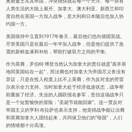
奥斯曼土耳其帝国，冲突很快就在每一个大洋、每一块有
人类生活的大陆上展开。加拿大、澳大利亚、新西兰和印
度自然在英国一方加入战争，意大利和日本随后也加入协
约国一方。
美国保持中立直到1917年春天，最后他们也向德国宣战。
尽管美国只是在最后一年半加入战争，但是他们提供了急
需的新鲜血液和补给，帮助打破双方之间的平衡。
作为英裔，罗伯特·博登当然认为加拿大的责任就是“肩并肩
地同英国站在一起”，而法裔也对加拿大为帝国尽义务没有
异议，只是在投入程度上比不上英裔，作为反对党的劳雷
尔表示全力支持。当时加拿大处于经济低迷状态，战争帮
助重振了经济。失业的人踊跃报名参军，坚信这场战争只
是一个短暂愉快的冒险：“圣诞节就能回家”。连一贯反对
帝国主义的亨利·布拉萨也表示支持，他觉得战争能让法裔
和英裔加拿大人团结起来，共同保卫他们的“母国”，人们
的情绪都十分高涨。