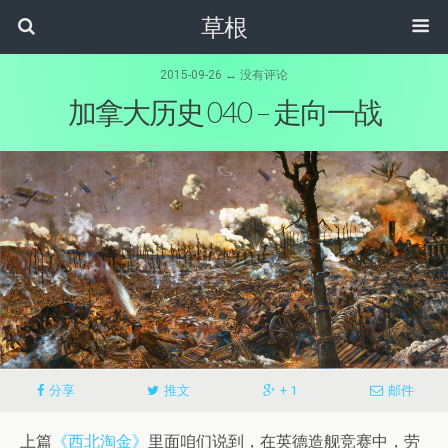
草根
2015-09-26 ↔ 没有评论
加拿大历史 040 – 走向一战
分享
推文
+ 1
邮件
上篇
《西北淘金》
里面咱们说到，在英德造舰竞赛中，劳