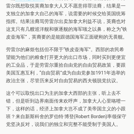
雷尔既想取悦英裔加拿大人又不愿意得罪法裔，结果是一
支独立的加拿大自己的海军，说需要的时候交给英国统筹
指挥。结果法裔骂劳雷尔出卖加拿大利益不说，英裔也对
这支只有几艘巡洋舰和驱逐舰的海军嗤之以鼻，称之为“铁
皮壶海军”，英裔要的是能跟德国海军正面硬刚的无畏舰。
劳雷尔的麻烦包括但不限于“铁皮壶海军”。西部的农民希
望能为他们的粮食打开更大的出口市场，同时买到更便宜
的工业品，于是劳雷尔重拾自由党的自由贸易政策，要跟
美国互惠互利，“自由贸易”成为自由党参加1911年选举的
政治主张，尽管历来反对自由贸易的西夫顿脱党抗议。
这个可以取悦出口为主的加拿大西部的主张，听上去不
错，但是听到边界南面传来欢呼声，加拿大人心里咯噔一
下，这样的话，经济上加拿大岂不成了美帝国主义的小跟
班？来自新斯科舍的罗伯特·博登(Robert Borden)率领保守
党坚决反对，说我们的独立和完整不能受制于美国人。