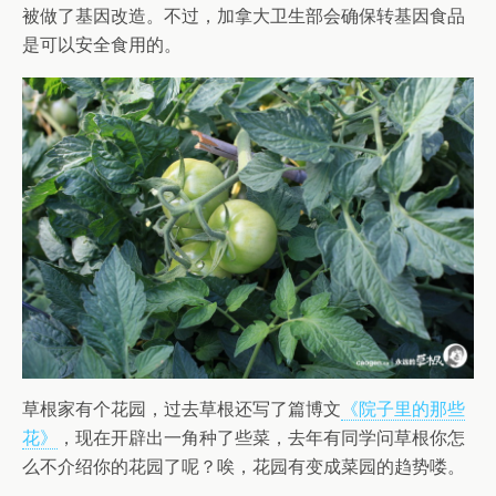
被做了基因改造。不过，加拿大卫生部会确保转基因食品
是可以安全食用的。
草根家有个花园，过去草根还写了篇博文
《院子里的那些
花》
，现在开辟出一角种了些菜，去年有同学问草根你怎
么不介绍你的花园了呢？唉，花园有变成菜园的趋势喽。