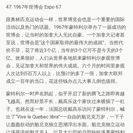
47. 1967年世博会 Expo 67
跟奥林匹克运动会一样，世界博览会也是一个重要的国际
活动以及热门的话题。1967年蒙特利尔举办了一届成功的
世博会，让当时的加拿大人无比自豪。一个加拿大记者甚
至说，世博会是“这个国家取得的最伟大的成就”。当然代
价不菲，花了将近3个亿，当年的3个亿可不是今天的3个
亿。效果很好，人们从世界各地前来蒙特利尔参观世博
会，见证加拿大和世界的伟大成就。六个月的时间里参观
人次达到5百万人以上，比预计的多了一倍，加拿大联邦
成立一百年的当口，花这些钱办点儿大事儿倒也值得。
蒙特利尔一时声名鹊起，似乎开启了新的腾飞之路即将越
飞越高。然而好景不长，戴高乐这个家伙过来横插了一杠
子。也就在这一年，法国总统戴高乐访问了蒙特利尔，喊
出了“Vive le Quebec libra”——自由的魁北克万岁，一下子
让蠢蠢欲动的魁北克独立思潮浮出水面。魁北克独立运动
让讲英语的魁北克人，以及大公司的总部纷纷逃离蒙特利