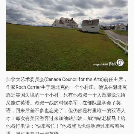
加拿大艺术委员会(Canada Council for the Arts)前任主席，
作家Roch Carrier生于魁北克的一个小村庄。他说在魁北克
靠近美国边境的一个小村，只有他叔叔一个人既能说法语
又能讲英语。叔叔一战的时候参军，在部队里学会了英
语，回来后差不多也忘光了，但仍然是村里唯一的双语人
才！每次有美国游客过来加油站加油，加油站老板马上给
他叔打电话：“快来帮忙！”他叔就飞也似地跑过来帮着沟
通，同时再复习一遍英语。