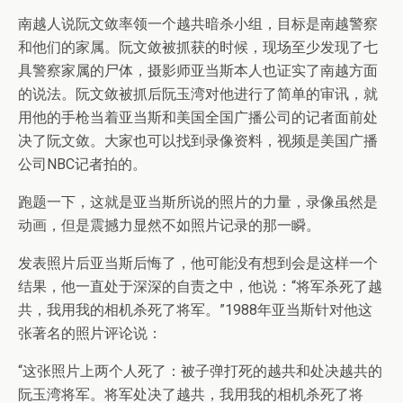
南越人说阮文敛率领一个越共暗杀小组，目标是南越警察
和他们的家属。阮文敛被抓获的时候，现场至少发现了七
具警察家属的尸体，摄影师亚当斯本人也证实了南越方面
的说法。阮文敛被抓后阮玉湾对他进行了简单的审讯，就
用他的手枪当着亚当斯和美国全国广播公司的记者面前处
决了阮文敛。大家也可以找到录像资料，视频是美国广播
公司NBC记者拍的。
跑题一下，这就是亚当斯所说的照片的力量，录像虽然是
动画，但是震撼力显然不如照片记录的那一瞬。
发表照片后亚当斯后悔了，他可能没有想到会是这样一个
结果，他一直处于深深的自责之中，他说：“将军杀死了越
共，我用我的相机杀死了将军。”1988年亚当斯针对他这
张著名的照片评论说：
“这张照片上两个人死了：被子弹打死的越共和处决越共的
阮玉湾将军。将军处决了越共，我用我的相机杀死了将