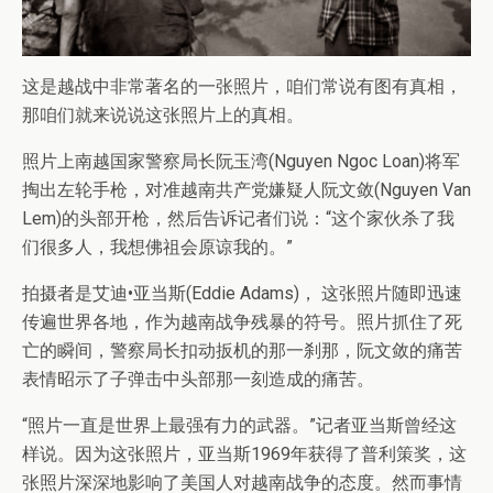
这是越战中非常著名的一张照片，咱们常说有图有真相，
那咱们就来说说这张照片上的真相。
照片上南越国家警察局长阮玉湾(Nguyen Ngoc Loan)将军
掏出左轮手枪，对准越南共产党嫌疑人阮文敛(Nguyen Van
Lem)的头部开枪，然后告诉记者们说：“这个家伙杀了我
们很多人，我想佛祖会原谅我的。”
拍摄者是艾迪•亚当斯(Eddie Adams)， 这张照片随即迅速
传遍世界各地，作为越南战争残暴的符号。照片抓住了死
亡的瞬间，警察局长扣动扳机的那一刹那，阮文敛的痛苦
表情昭示了子弹击中头部那一刻造成的痛苦。
“照片一直是世界上最强有力的武器。”记者亚当斯曾经这
样说。因为这张照片，亚当斯1969年获得了普利策奖，这
张照片深深地影响了美国人对越南战争的态度。然而事情