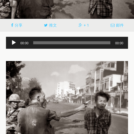
分享
推文
+ 1
邮件
音
00:00
00:00
频
播
放
器