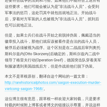
还要符合战争的法则和习俗。如果他们不能符合上述所有
这些要求，他们可能会被认为是“非法战斗人员”，会受到
军事法的惩罚，这处罚其中就包括就地正法。开始战斗
后，穿着对方军装的人也被视为“非法战斗人员”，抓到后
也可以就地正法。
但是，如果士兵们在战斗开始之前脱掉伪装，佩戴适当的
徽章投入战斗，那他们就应该被看作是合法的战斗人员，
被俘后必须被视为战俘。这个区别是在二战战后审判奥托·
斯科尔兹内(Otto Skorzeny)后确定的，斯科尔兹内二战中
领导了格雷夫行动(Operation Greif)，德国突击队穿着美军
制服渗透到美国战线后方，但是作战前他们脱下伪装。
本文不是草根原创，翻译自这个网站的一篇文章：
http://rarehistoricalphotos.com/saigon-execution-murder-
vietcong-saigon-1968/
。
这位博主很有意思，跟草根一样欢迎大家转载，只是要求
转载的时候附上博客或者博文的链接以示尊重，并说这样