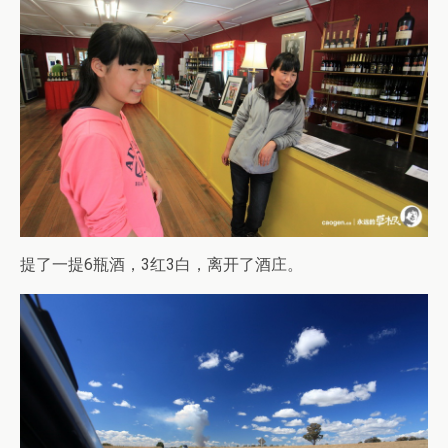
提了一提6瓶酒，3红3白，离开了酒庄。