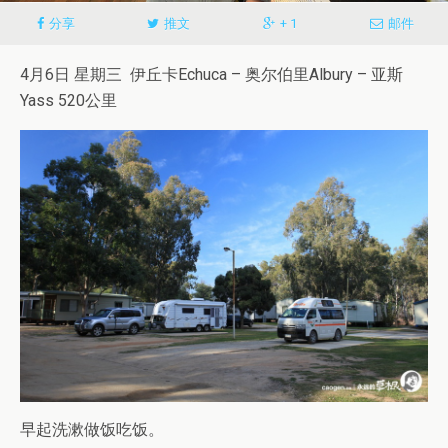
分享
推文
+ 1
邮件
4月6日 星期三
伊丘卡Echuca – 奥尔伯里Albury – 亚斯
Yass 520公里
早起洗漱做饭吃饭。