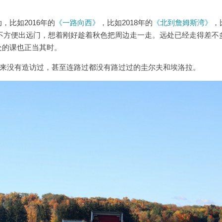
上
/
比如2016年的
《一路向西》
，比如2018年的
《北到詹姆斯湾》
，
下
不方便出远门，想着刚好趁着秋色把周边走一走。远处已经走得差不
箭
处的课也正当其时。
头
键
从来没有造访过，甚至连路过都没有路过过的圭尔夫和埃洛拉。
来
增
高
或
降
低
音
量。