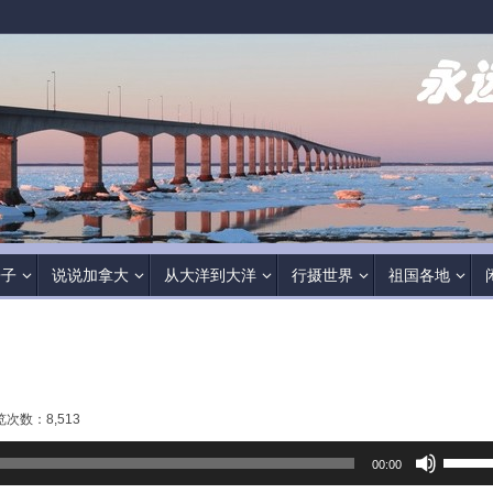
房子
说说加拿大
从大洋到大洋
行摄世界
祖国各地
览次数：8,513
使
00:00
用