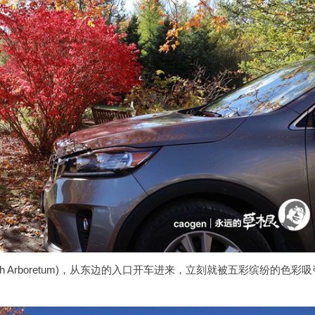
Guelph Arboretum)，从东边的入口开车进来，立刻就被五彩缤纷的色彩吸