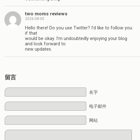
two moms reviews
2026-08-05
Hello there! Do you use Twitter? I’d like to follow you
if that
would be okay. I’m undoubtedly enjoying your blog
and look forward to
new updates.
留言
名字
电子邮件
网站