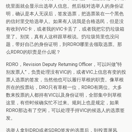
统里面就会显示出选举人信息。然后核对选举人的身份证
明，确认是本人无误后，签发选票，把选票装在一个黑色
的信封里交给选举人。如果有人说我是合格选民，但是没
有收到VIC卡，或者我的VIC卡丢了，或者我把它扔垃圾箱
里了。别笑，真有人这样跟草根说。扔垃圾筒里也没问
题，带好自己的身份证明，到RDRO哪里去领取选票。那
么RDRO的职责是什么呢？
RDRO，Revision Deputy Returning Officer，可以叫做“特
别发票人”，负责处理没有VIC的，或者VIC上信息有变的投
票人选票的签发，当然他也可以履行草根的职责。像草根
所在的投票站，DRO只有草根一位，RDRO有两位。大多
数来投票的人都持有VIC以及身份证明，全部集中到草根
这里，有些时候确实忙不过来。规则上也是规定，如果
RDRO那边有了空闲，可以处理手持VIC的候选人的选票签
发。
选举人拿到DRO或者SDRO签发的选票后，到投票屏风