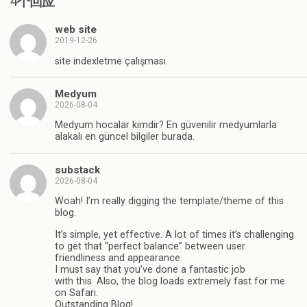
4个回应
web site
2019-12-26
site indexletme çalışması.
Medyum
2026-08-04
Medyum hocalar kimdir? En güvenilir medyumlarla
alakalı en güncel bilgiler burada.
substack
2026-08-04
Woah! I’m really digging the template/theme of this
blog.
It’s simple, yet effective. A lot of times it’s challenging
to get that “perfect balance” between user
friendliness and appearance.
I must say that you’ve done a fantastic job
with this. Also, the blog loads extremely fast for me
on Safari.
Outstanding Blog!