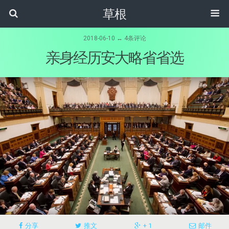
草根
2018-06-10 ↔ 4条评论
亲身经历安大略省省选
分享
推文
+ 1
邮件