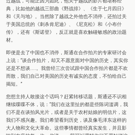
过越战，可能正因为如此，他关于越战的影片都堪称经
典，比如他的越战三部曲《野战排》、《生于七月四日》
和《天与地》。当然除了越战之外他也不消停，还拍过关
于美国总统的《刺杀肯尼迪》、《尼克松》和《小布什
传》，还有《斯诺登》，反正就是喜欢触碰敏感的政治题
材。
即便是去了中国也不消停，斯通在合作拍片的专家研讨会
上说：“谈合作拍片，却又不愿意面对中国的历史，其实你
还是不想谈……。我曾经三次尝试跟中国合作拍片都是不欢
而散，我们自己对美国的历史有诚实的态度，不怕给自己
揭短。”
您想主持人敢接这个话吗？赶紧转移话题，斯通还不识相
继续喋喋不休，说：“我们在这里扯的都是些陈词滥调，我
们不是在谈拍风光片，或者是关于农村姑娘的明信片，这
我们不感兴趣。我们希望看到历史，谈及像毛泽东这样的
大人物和文化大革命。这些事情都曾经真实发生，并且影