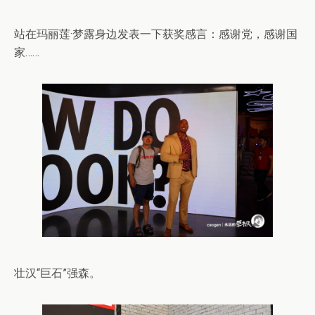
站在玛丽莲·梦露身边发表一下获奖感言：感谢党，感谢国
家……
壮汉“巨石”强森。