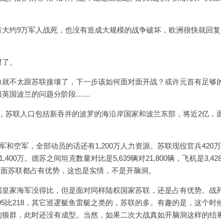
有大约9万军人战死，也没有造成大规模的战争破坏，欧洲很快就回复
对了。
像就不太跟苏联接壤了，下一步该如何面对面开战？或许元首有足够
英国波兰的问题分阶段……​
公里，苏联人口包括新吞并的波罗的海沿岸国家和波兰东部，将近2亿，
军和空军，全部动员的话还有1,200万人力资源。苏联现役官兵420
00万。德苏之间坦克数量对比是5,639辆对21,800辆，飞机是3,42
0门，各方面苏联都占有优势，这也是实情，不是开脑洞。
国皇家海军没得比，但是面对同样陆权国家苏联，还是占有优势。战
潜艇95比218，其它巡逻艇鱼雷艇之类的，苏联的多。有趣的是，这个时
的狼群，此时还没有成型。当然，如果二次大战真如开脑洞这样的结