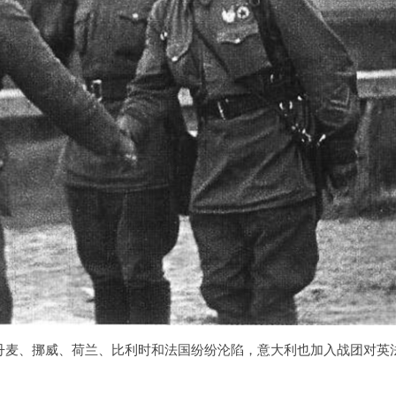
，丹麦、挪威、荷兰、比利时和法国纷纷沦陷，意大利也加入战团对英