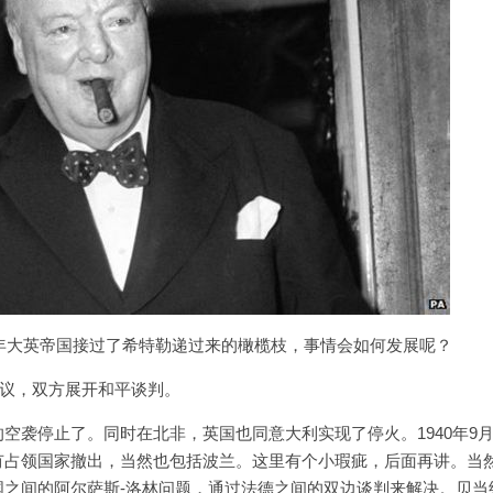
0年大英帝国接过了希特勒递过来的橄榄枝，事情会如何发展呢？
提议，双方展开和平谈判。
空袭停止了。同时在北非，英国也同意大利实现了停火。1940年9
有占领国家撤出，当然也包括波兰。这里有个小瑕疵，后面再讲。当
之间的阿尔萨斯-洛林问题，通过法德之间的双边谈判来解决。贝当