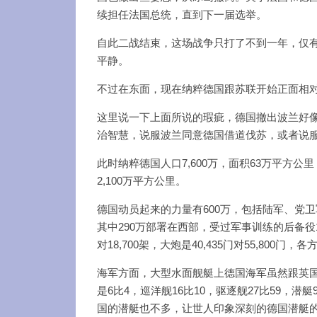
续担任法国总统，直到下一届选举。
自此二战结束，这场战争只打了不到一年，仅
平静。
不过在东面，现在纳粹德国跟苏联开始正面相
这里说一下上面所说的瑕疵，德国撤出波兰好
治智慧，说服波兰同意德国借道伐苏，或者说服
此时纳粹德国人口7,600万，面积63万平方
2,100万平方公里。
德国动员起来的力量有600万，包括陆军、党卫
其中290万部署在西部，受过军事训练的后备役1,4
对18,700架，大炮是40,435门对55,80
海军方面，大型水面舰艇上德国海军虽然跟英
是6比4，巡洋舰16比10，驱逐舰27比59，
国的潜艇也不多，让世人印象深刻的德国潜艇