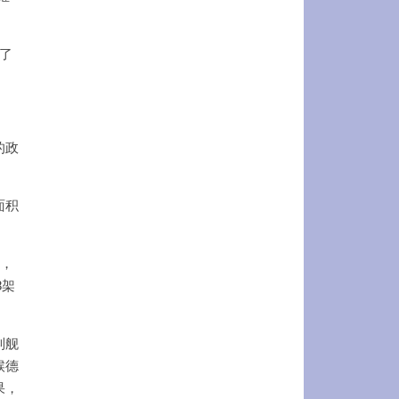
了
的政
面积
万，
8架
列舰
候德
果，