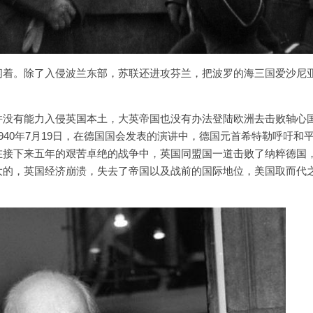
闲着。除了入侵波兰东部，苏联还进攻芬兰，把波罗的海三国爱沙尼
并没有能力入侵英国本土，大英帝国也没有办法登陆欧洲去击败轴心
40年7月19日，在德国国会发表的演讲中，德国元首希特勒呼吁和
在接下来五年的艰苦卓绝的战争中，英国同盟国一道击败了纳粹德国
大的，英国经济崩溃，失去了帝国以及战前的国际地位，美国取而代