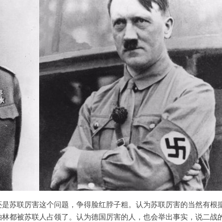
还是苏联厉害这个问题，争得脸红脖子粗。认为苏联厉害的当然有根
柏林都被苏联人占领了。认为德国厉害的人，也会举出事实，说二战