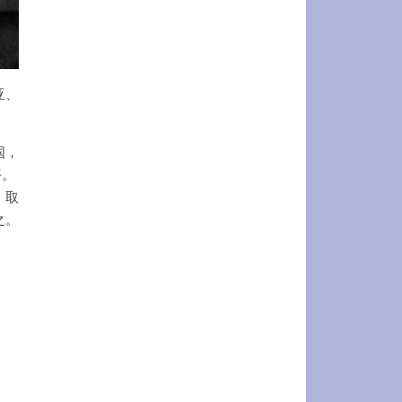
亚、
国，
平。
，取
之。