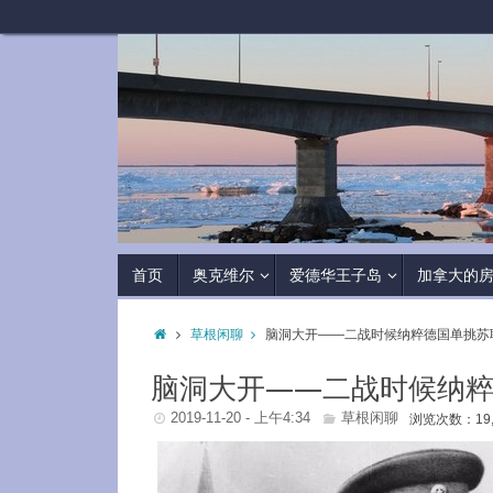
首页
奥克维尔
爱德华王子岛
加拿大的
草根闲聊
脑洞大开——二战时候纳粹德国单挑苏
脑洞大开——二战时候纳
2019-11-20 - 上午4:34
草根闲聊
浏览次数：19,