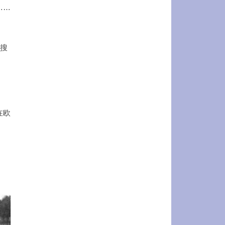
……
所搜
在欧