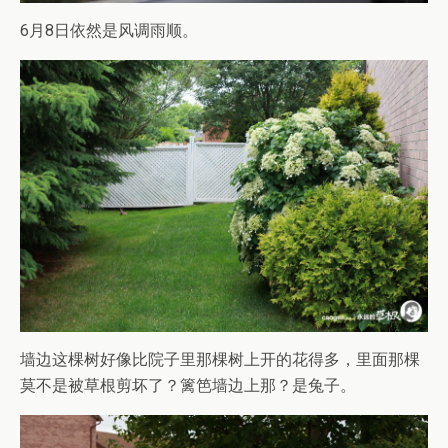
6月8日依然是风调雨顺。
墙边这棵树好像比院子里那棵树上开的花得多，里面那棵
莫不是被草根剪坏了？篱笆墙边上那？是兔子。