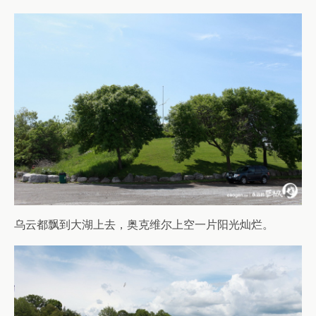
乌云都飘到大湖上去，奥克维尔上空一片阳光灿烂。