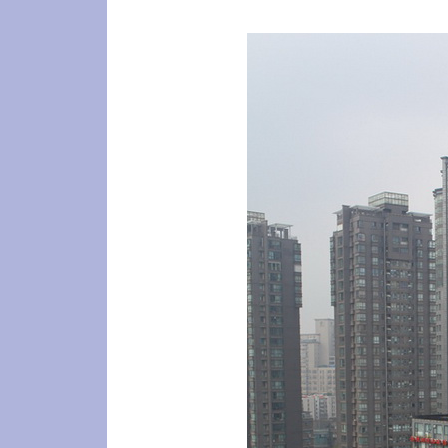
播
放
器