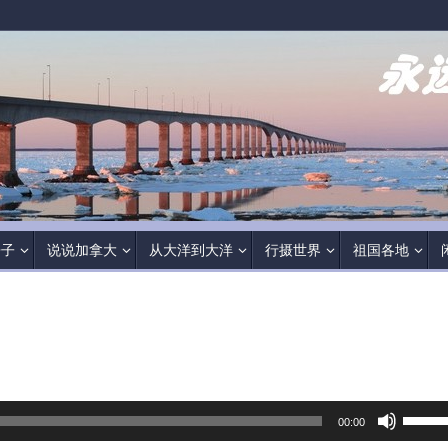
房子
说说加拿大
从大洋到大洋
行摄世界
祖国各地
使
00:00
用