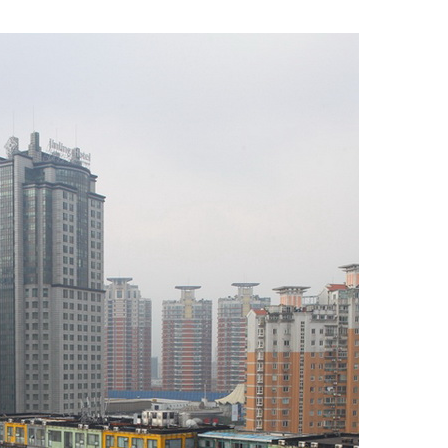
上
/
下
箭
头
键
来
增
高
或
降
低
音
量。