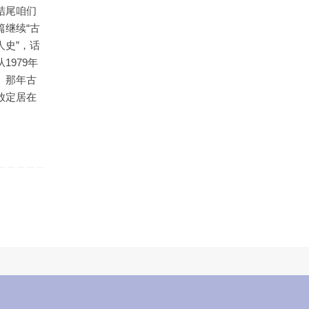
结尾咱们
篇继续“古
人史”，话
1979年
。那年古
放定居在