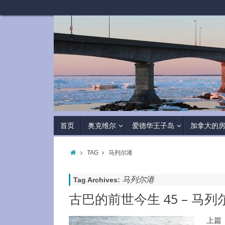
首页
奥克维尔
爱德华王子岛
加拿大的
TAG
马列尔港
马列尔港
Tag Archives:
古巴的前世今生 45 – 马
上篇