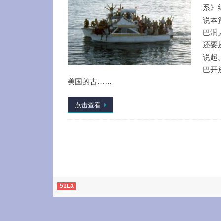
系》
说本
巴润
还要从
说起
巴开
美国的古……
点击查看
51La