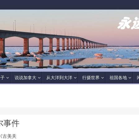
房子
说说加拿大
从大洋到大洋
行摄世界
祖国各地
列尔事件
《古美关