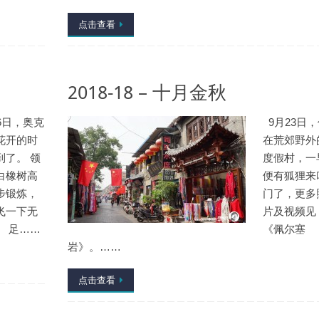
点击查看
2018-18 – 十月金秋
6日，奥克
9月23日，
花开的时
在荒郊野外
到了。 领
度假村，一
白橡树高
便有狐狸来
步锻炼，
门了，更多
飞一下无
片及视频见
。 足……
《佩尔塞
岩》。……
点击查看