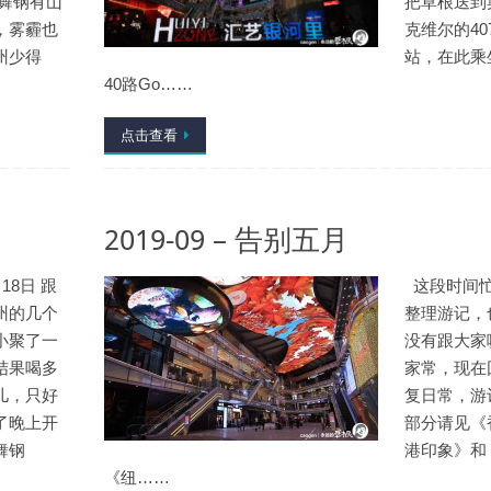
 舞钢有山
把草根送到
，雾霾也
克维尔的40
州少得
站，在此乘
40路Go……
点击查看
2019-09 – 告别五月
18日 跟
这段时间
州的几个
整理游记，
小聚了一
没有跟大家
结果喝多
家常，现在
儿，只好
复日常，游
了晚上开
部分请见《
舞钢
港印象》和
《纽……