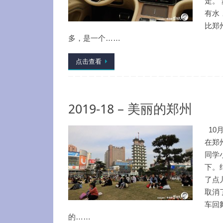
走。
有水
比郑
多，是一个……
点击查看
2019-18 – 美丽的郑州
10月
在郑
同学
下。
了点
取消
车回
的……