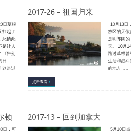
2017-26 – 祖国归来
29日草根
10月13日
又扛起了
放区的天依
，此情此
是明郎朗的
不是让人
天。 10月1
了《告别
路过草根曾
的日
生活和战斗
？这是过
的地方……
点击查看
密尔顿
2017-13 – 回到加拿大
30日，可
5月10日点