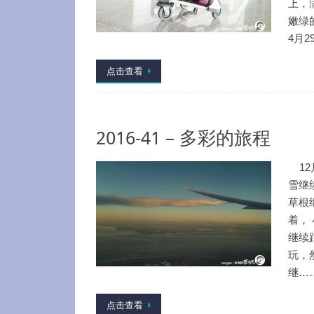
上，
嫩绿
4月2
点击查看
2016-41 – 多彩的旅程
12
雪继
草根
着，
继续
玩，
继…
点击查看