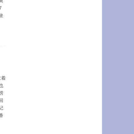
奥
7
坐
忙着
也
唠
回
记
香