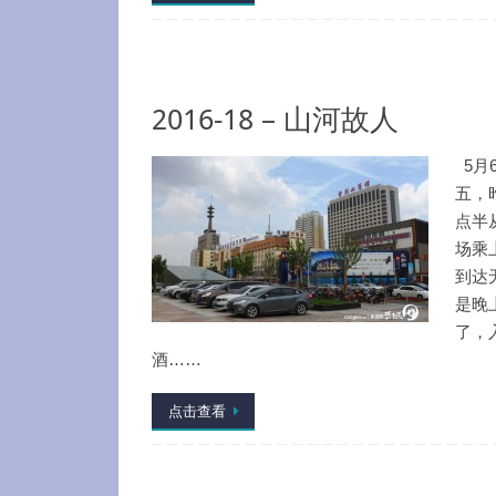
2016-18 – 山河故人
5月
五，
点半
场乘
到达
是晚
了，
酒……
点击查看