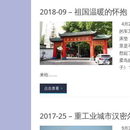
2018-09 – 祖国温暖的怀抱
4月
的车
床垫
景是
想起
爱岛
子》
来给……
点击查看
2017-25 – 重工业城市汉
9月