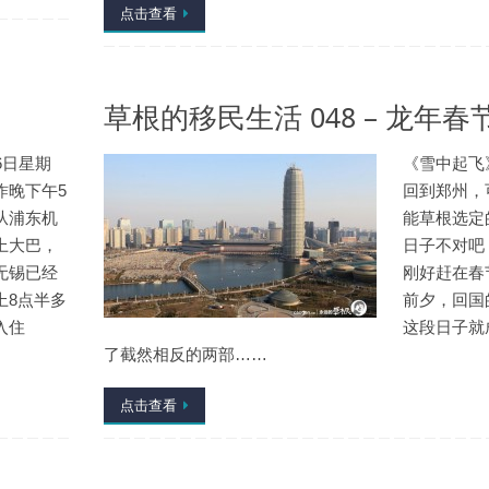
点击查看
草根的移民生活 048 – 龙年春
6日星期
《雪中起飞
昨晚下午5
回到郑州，
从浦东机
能草根选定
上大巴，
日子不对吧
无锡已经
刚好赶在春
上8点半多
前夕，回国
入住
这段日子就
了截然相反的两部……
点击查看