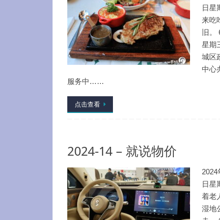
日星
来吃
旧。 
星期
城区
中心
服务中……
点击查看
2024-14 – 就说物价
202
日星
着老
湿地