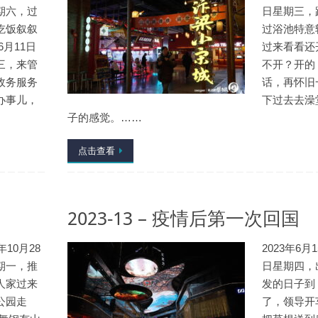
期六，过
日星期三，
吃饭叙叙
过浴池特意
6月11日
过来看看还
三，来管
不开？开的
政务服务
话，再怀旧
办事儿，
下过去去澡
子的感觉。……
点击查看
2023-13 – 疫情后第一次回国
4年10月28
2023年6月1
期一，推
日星期四，
人家过来
发的日子到
公园走
了，领导开