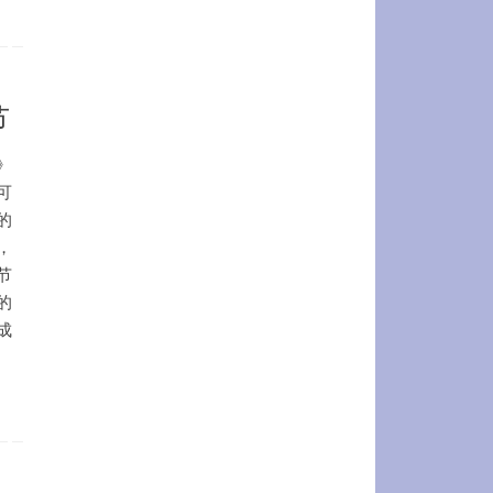
节
》
可
的
，
节
的
成