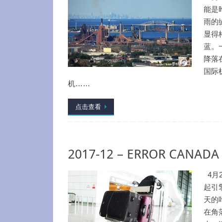
能是
雨的
显得
蓝。
降落
国际
机……
点击查看
2017-12 – ERROR CANADA
4月
起引
天的
在角