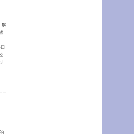
，解
然
4日
经
过
的