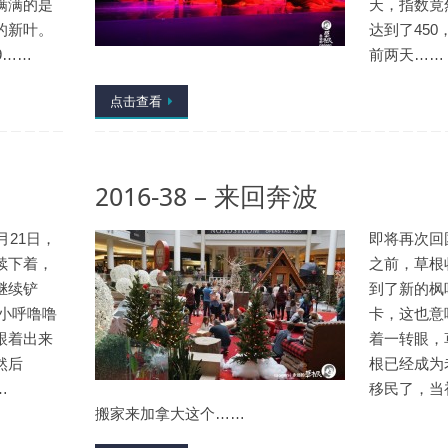
满满的是
天，指数竟
的新叶。
达到了450
9……
前两天……
点击查看
2016-38 – 来回奔波
月21日，
即将再次回
续下着，
之前，草根
继续铲
到了新的枫
 小呼噜噜
卡，这也意
跟着出来
着一转眼，
然后
根已经成为
…
移民了，当
搬家来加拿大这个……