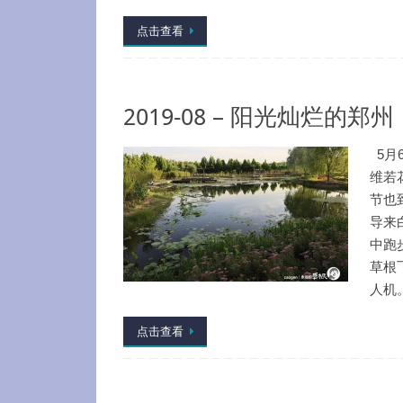
点击查看
2019-08 – 阳光灿烂的郑州
5月
维若
节也
导来
中跑
草根
人机
点击查看