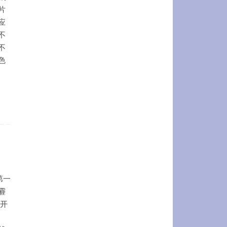
片
应
不
不
色
第一
霾
离开