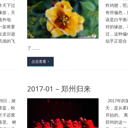
昨天下过
炸鸡翅，照
缘故，天
有些偏色，
格外地
该是白平衡
一架将要
对的缘故。
在皮尔逊
过，这种偏
机场的飞
似乎正迎合
了……
点击查看
2017-01 – 郑州归来
28日，掀
2017年的
擎盖，秋
天，是从雾
叶子还窝
开始的。 
落里。 树
郑州的这一