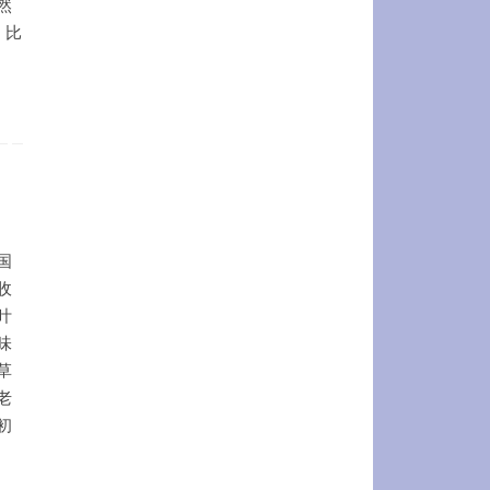
然
，比
国
收
叶
味
草
老
初