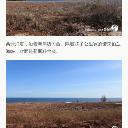
离开灯塔，沿着海岸线向西，隔着20多公里宽的诺森伯兰
海峡，对面是新斯科舍省。