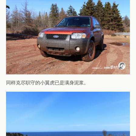
同样克尽职守的小翼虎已是满身泥浆。