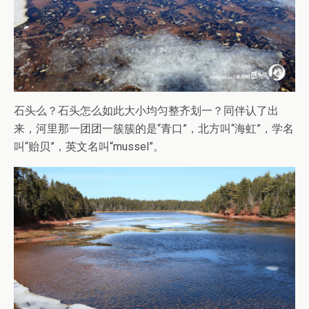
石头么？石头怎么如此大小均匀整齐划一？同伴认了出
来，河里那一团团一簇簇的是“青口”，北方叫“海虹”，学名
叫“贻贝”，英文名叫“mussel”。