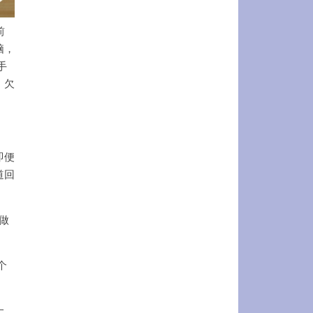
前
脑，
手
，欠
即便
道回
是做
个
上