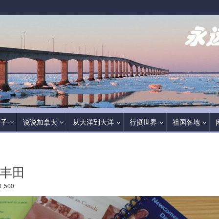
房子
说说加拿大
从大洋到大洋
行摄世界
祖国各地
看丰田
,500