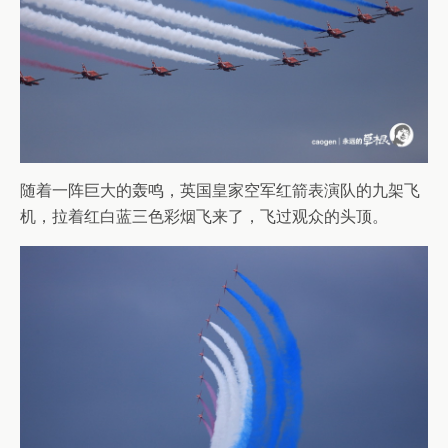
随着一阵巨大的轰鸣，英国皇家空军红箭表演队的九架飞
机，拉着红白蓝三色彩烟飞来了，飞过观众的头顶。