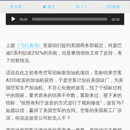
分享
推文
+ 1
邮件
音
00:00
00:00
频
播
放
上篇
《飞行表演》
里面咱们提到美国商务部裁定，对庞巴
器
迪C系列征收292%的关税，但是事情很快又有了反转，有
了些新情况。
话说在此之前美帝空军招标新加油机项目，竞标结果空客
A330改装的加油机获胜，于是空客计划在美国设厂，为美
国空军生产加油机。不甘心失败的波音，找了个招标过程
中的瑕疵，要求原来的结果不作数，重新来过。接下来的
招标，“按照有利于波音的方式进行了规则修改”，波音767
如愿以偿，赢得了美国空军的合同。空客的美国新工厂凉
凉，你说这波音公司欺负人不？