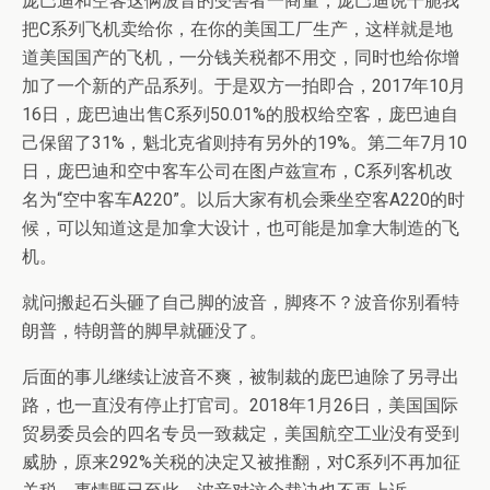
庞巴迪和空客这俩波音的受害者一商量，庞巴迪说干脆我
把C系列飞机卖给你，在你的美国工厂生产，这样就是地
道美国国产的飞机，一分钱关税都不用交，同时也给你增
加了一个新的产品系列。于是双方一拍即合，2017年10月
16日，庞巴迪出售C系列50.01%的股权给空客，庞巴迪自
己保留了31%，魁北克省则持有另外的19%。第二年7月10
日，庞巴迪和空中客车公司在图卢兹宣布，C系列客机改
名为“空中客车A220”。以后大家有机会乘坐空客A220的时
候，可以知道这是加拿大设计，也可能是加拿大制造的飞
机。
就问搬起石头砸了自己脚的波音，脚疼不？波音你别看特
朗普，特朗普的脚早就砸没了。
后面的事儿继续让波音不爽，被制裁的庞巴迪除了另寻出
路，也一直没有停止打官司。2018年1月26日，美国国际
贸易委员会的四名专员一致裁定，美国航空工业没有受到
威胁，原来292%关税的决定又被推翻，对C系列不再加征