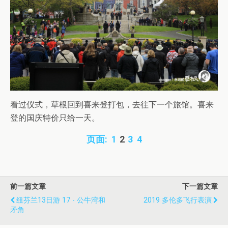
看过仪式，草根回到喜来登打包，去往下一个旅馆。喜来
登的国庆特价只给一天。
页面:
1
2
3
4
前一篇文章
下一篇文章
纽芬兰13日游 17 - 公牛湾和
2019 多伦多飞行表演
矛角