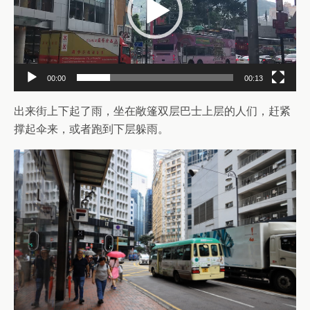
器
00:00
00:13
出来街上下起了雨，坐在敞篷双层巴士上层的人们，赶紧
撑起伞来，或者跑到下层躲雨。