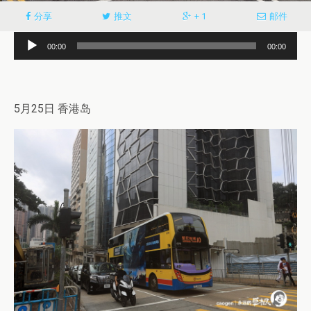
分享
推文
+ 1
邮件
音
00:00
00:00
频
播
放
5月25日 香港岛
器