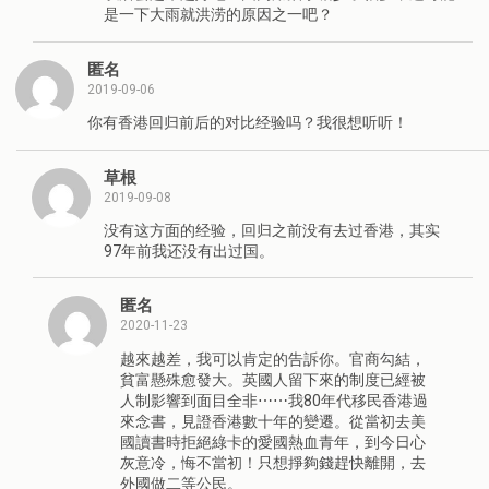
是一下大雨就洪涝的原因之一吧？
匿名
2019-09-06
你有香港回归前后的对比经验吗？我很想听听！
草根
2019-09-08
没有这方面的经验，回归之前没有去过香港，其实
97年前我还没有出过国。
匿名
2020-11-23
越來越差，我可以肯定的告訴你。官商勾結，
貧富懸殊愈發大。英國人留下來的制度已經被
人制影響到面目全非⋯⋯我80年代移民香港過
來念書，見證香港數十年的變遷。從當初去美
國讀書時拒絕綠卡的愛國熱血青年，到今日心
灰意冷，悔不當初！只想掙夠錢趕快離開，去
外國做二等公民。