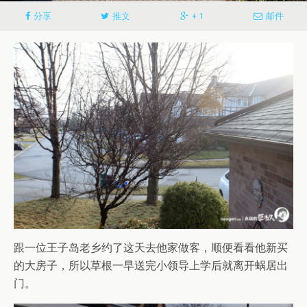
分享
推文
+ 1
邮件
跟一位王子岛老乡约了这天去他家做客，顺便看看他新买
的大房子，所以草根一早送完小领导上学后就离开蜗居出
门。