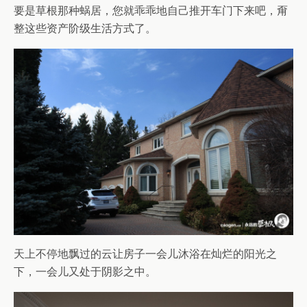
要是草根那种蜗居，您就乖乖地自己推开车门下来吧，甭
整这些资产阶级生活方式了。
天上不停地飘过的云让房子一会儿沐浴在灿烂的阳光之
下，一会儿又处于阴影之中。