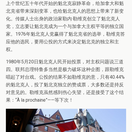
上个世纪五十年代开始的魁北克寂静革命，给加拿大和魁
北克省带来深刻变革，也给魁北克人的思想上带来了新变
化。传媒人士出身的政治家勒内·勒维克创立了魁北克人
党，立志要让魁北克成为一个与加拿大主权平等的独立国
家。1976年魁北克人党赢得了魁北克省的选举，勒维克答
应他的选民，要用公投的方式来决定魁北克的独立和主
权。
1980年5月20日魁北克人民开始投票，对主权问题说三道
四。联邦总理特鲁多当然是极力破坏这种企图，跟勒维克
唱起了对台戏。公投的结果不如勒维克的意，只有40.44%
的魁北克人，投了魁北克独立的赞成票，大多数还是持反
对意见的。勒维克虽然感到伤心失望，还是接受了这个结
果：“À la prochaine”——等下次！