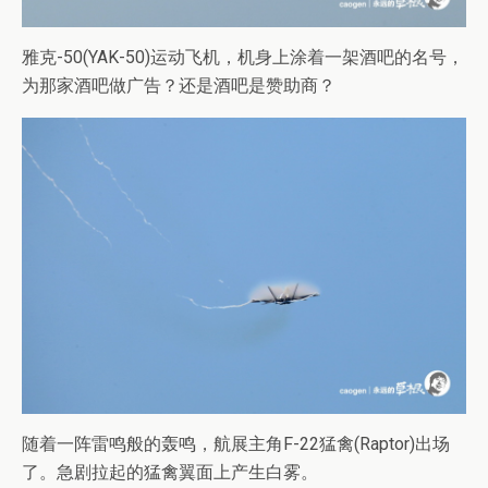
雅克-50(YAK-50)运动飞机，机身上涂着一架酒吧的名号，
为那家酒吧做广告？还是酒吧是赞助商？
随着一阵雷鸣般的轰鸣，航展主角F-22猛禽(Raptor)出场
了。急剧拉起的猛禽翼面上产生白雾。