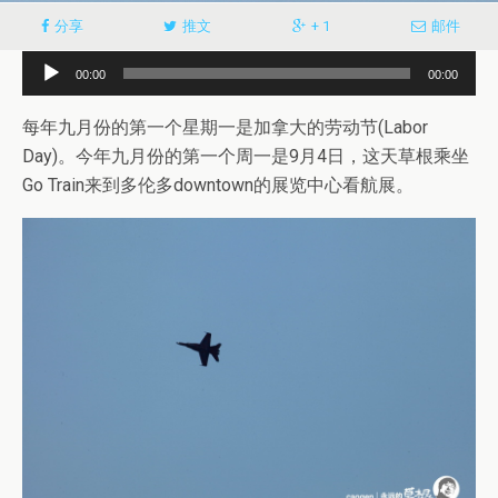
分享
推文
+ 1
邮件
音
00:00
00:00
频
播
每年九月份的第一个星期一是加拿大的劳动节(Labor
放
Day)。今年九月份的第一个周一是9月4日，这天草根乘坐
器
Go Train来到多伦多downtown的展览中心看航展。