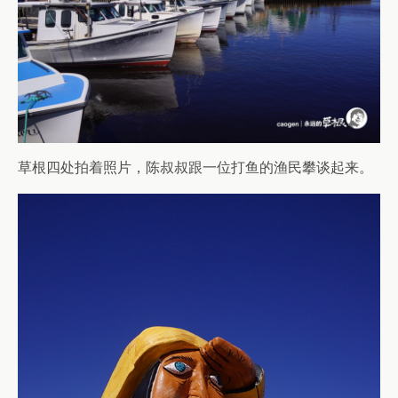
草根四处拍着照片，陈叔叔跟一位打鱼的渔民攀谈起来。