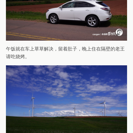
午饭就在车上草草解决，留着肚子，晚上住在隔壁的老王
请吃烧烤。