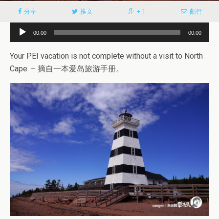
分享
推文
+ 1
邮件
音
00:00
00:00
频
播
Your PEI vacation is not complete without a visit to North
放
Cape. – 摘自一本爱岛旅游手册。
器