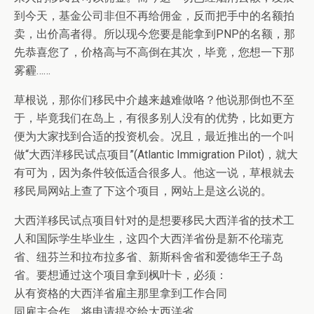
到今天，基金公司非但不再给佣金，反而把手中的名额拍
卖，出价高者得。所以现今您要是能拿到PNP的名额，那
先恭喜您了，价格高与不高倒在其次，毕竟，您想一下那
雾霾……
草根说，那你们移民中介越来越难做咯？他说那倒也不至
于，毕竟我们在岛上，有很多别人没有的优势，比如更方
便为大家找到合适的投资机会。况且，最近推出的一个叫
做“大西洋移民试点项目”(Atlantic Immigration Pilot)，就大
有可为，因为条件较低适合很多人。他这一说，草根就去
移民局网站上查了下这个项目，网站上是这么说的。
大西洋移民试点项目针对的是想要移民大西洋省的技术工
人和国际学生毕业生，这四个大西洋省份是新不伦瑞克
省、纽芬兰和拉布拉多省、新斯科舍省和爱德华王子岛
省。要想通过这个项目拿到枫叶卡，必须：
从有资格的大西洋省雇主那里拿到工作合同
同雇主合作，将申请提交给大西洋省