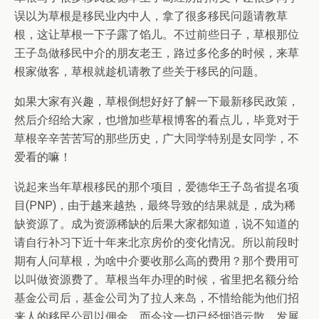
误以为草根是移民业内中人，拿了很多移民问题请教草
根，这让草根一下子露了馅儿。不过前些日子，草根那位
王子岛做移民中介的朋友老王，路过多伦多的时候，来草
根家做客，草根就趁机请教了些关于移民的问题。
如果大家有兴趣，草根倒想好好了解一下最新移民政策，
然后介绍给大家，也增加些草根博客的看点儿，毕竟对于
草根辛辛苦苦写的那些历史，广大同学特别是女同学，不
爱看的嘛！
说起来当年草根移民的那个项目，爱德华王子岛省提名项
目(PNP)，由于越来越热，最终导致的结果就是，成为稀
缺资源了。成为资源稀缺的后果大家都知道，说不知道的
请自行补习下近十年来北京房价的变化情况。所以前段时
期有人问草根，为啥中介要收那么高的费用？那个费用可
以叫做资源费了。草根当年办理的时候，省里把名额分给
基金公司后，基金公司为了拉人来岛，不惜给能为他们招
来人的移民公司以佣金。而今这一切已经烟消云散，发展