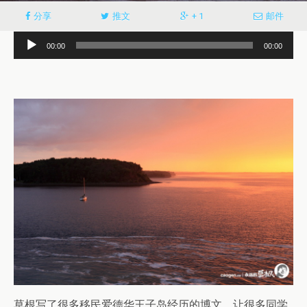
分享
推文
+ 1
邮件
音
00:00
00:00
频
播
放
器
草根写了很多移民爱德华王子岛经历的博文，让很多同学