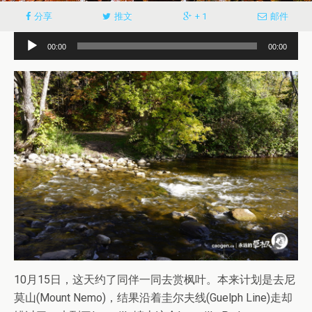
分享
推文
+ 1
邮件
音
00:00
00:00
频
播
放
器
10月15日，这天约了同伴一同去赏枫叶。本来计划是去尼
莫山(Mount Nemo)，结果沿着圭尔夫线(Guelph Line)走却