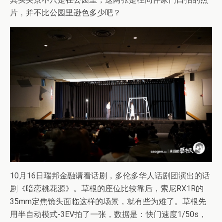
片，并不比公园里逊色多少吧？
10月16日瑞邦金融请看话剧，多伦多华人话剧团演出的话
剧《暗恋桃花源》。草根的座位比较靠后，索尼RX1R的
35mm定焦镜头面临这样的场景，就有些为难了。草根先
用半自动模式-3EV拍了一张，数据是：快门速度1/50s，