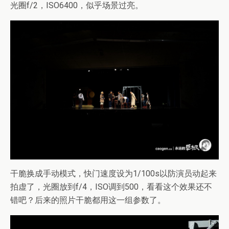
光圈f/2，ISO6400，似乎场景过亮。
干脆换成手动模式，快门速度设为1/100s以防演员动起来
拍虚了，光圈放到f/4，ISO调到500，看看这个效果还不
错吧？后来的照片干脆都用这一组参数了。