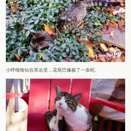
小呼噜噜钻在草丛里，花尾巴像极了一条蛇。