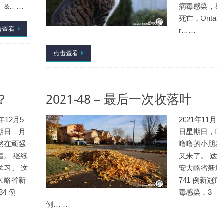
 &……
病毒感染，
死亡，Ontar
击查看
r……
点击查看
？
2021-48 – 最后一次收落叶
1年12月5
2021年11月
期日，月
日星期日，
然在顽强
噜噜的小朋
着。 继续
又来了。 
学习。 这
安大略省新
大略省新
741 例新冠
84 例
毒感染，3
例……