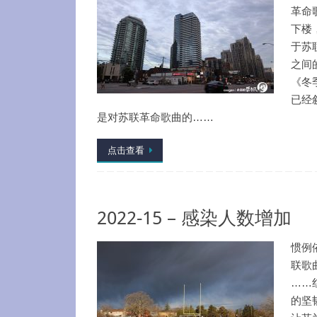
革命
下楼
于苏
之间
《冬
已经
是对苏联革命歌曲的……
点击查看
2022-15 – 感染人数增加
惯例
联歌
……
的坚