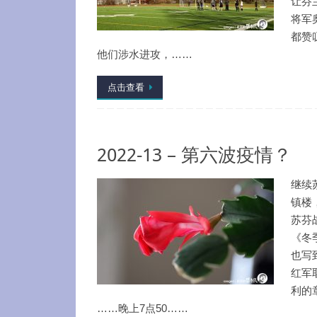
让芬
将军
都赞
他们涉水进攻，……
点击查看
2022-13 – 第六波疫情？
继续
镇楼
苏芬
《冬
也写
红军
利的
……晚上7点50……