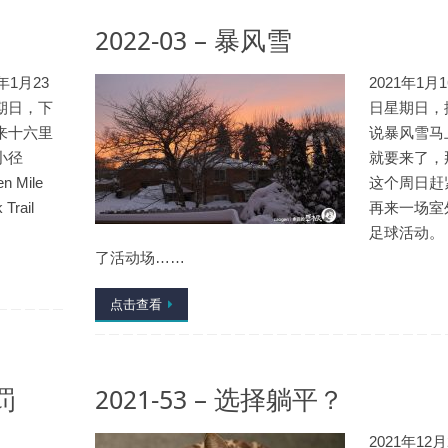
2022-03 – 暴风雪
2年1月23
2021年1月1
期日，下
日星期日，
来十六里
说暴风雪马
小径
就要来了，
en Mile
这个周日赶
 Trail
再来一场室
足球活动。
了活动场……
点击查看
罚
2021-53 – 选择躺平？
2021年12月