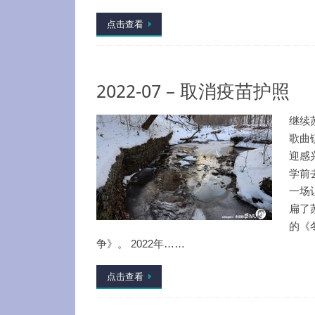
点击查看
2022-07 – 取消疫苗护照
继续
歌曲
迎感
学前
一场
扁了
的《
争》。 2022年……
点击查看