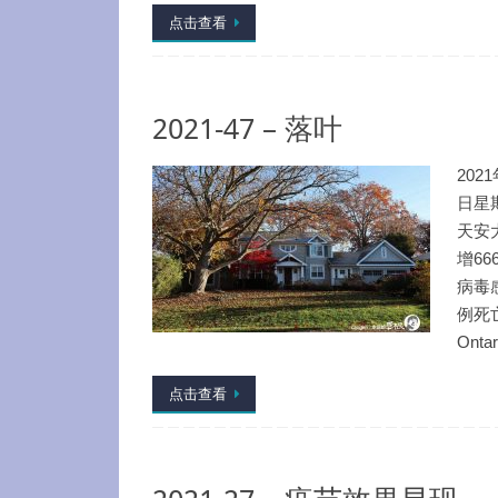
点击查看
2021-47 – 落叶
202
日星
天安
增66
病毒
例死
Onta
点击查看