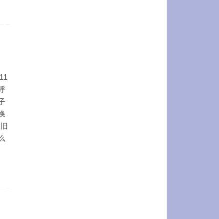
11
呼
子
换
k旧
么