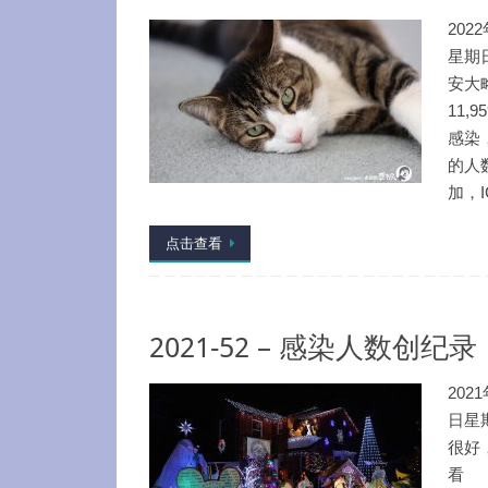
202
星期
安大
11,
感染，
的人
加，I
点击查看
2021-52 – 感染人数创纪录
202
日星
很好
看