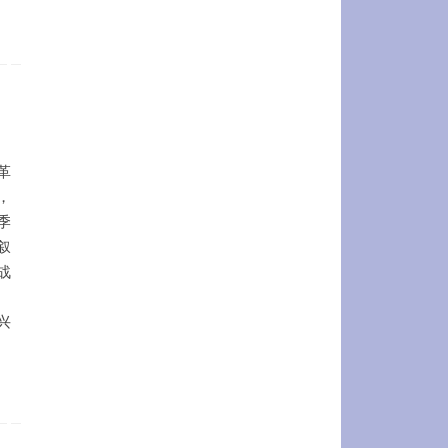
革
，
季
叙
战
兴