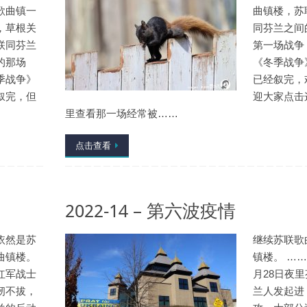
歌曲镇一
曲镇楼，苏
，草根关
同芬兰之间
联同芬兰
第一场战争
的那场
《冬季战争
季战争》
已经叙完，
叙完，但
迎大家点击
里查看那一场经常被……
点击查看
2022-14 – 第六波疫情
依然是苏
继续苏联歌
曲镇楼。
镇楼。 ……
红军战士
月28日夜里
韧不拔，
兰人发起进