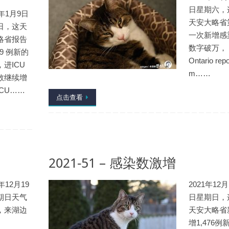
日星期六，
2年1月9日
天安大略省
日，这天
一次新增感
略省报告
数字破万，
959 例新的
Ontario repo
进ICU
m……
数继续增
CU……
点击查看
2021-51 – 感染数激增
1年12月19
2021年12月
期日天气
日星期日，
，来湖边
天安大略省
增1,476例