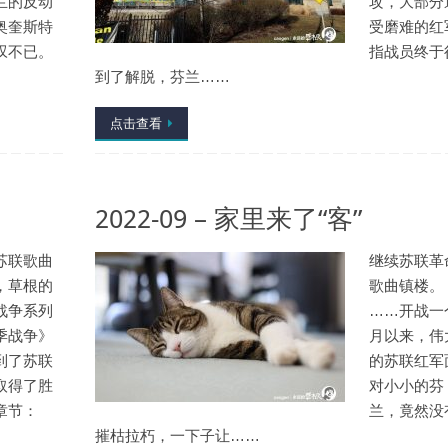
兰的反动
攻，大部分
奥奎斯特
受磨难的红
叹不已。
指战员终于
到了解脱，芬兰……
点击查看
2022-09 – 家里来了“客”
苏联歌曲
继续苏联革
，草根的
歌曲镇楼。
战争系列
……开战一
季战争》
月以来，伟
到了苏联
的苏联红军
取得了胜
对小小的芬
章节：
兰，竟然没
摧枯拉朽，一下子让……