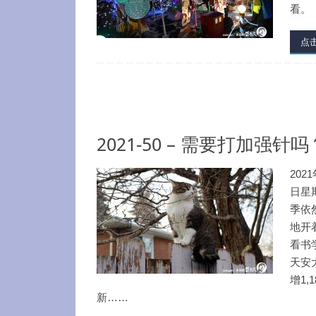
看。
点
2021-50 – 需要打加强针吗
202
日星
季依
地开
看书
天安
增1,1
新……