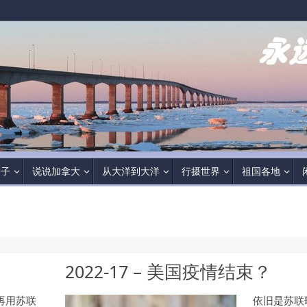
房子
说说加拿大
从大洋到大洋
行摄世界
祖国各地
2022-17 – 美国疫情结束？
再用苏联
依旧是苏联