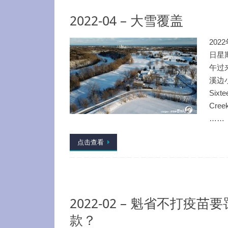
2022-04 – 大雪覆盖
202
日星
午过
溪边
Sixte
Creek
……
点击查看
2022-02 – 魁省不打疫苗要
款？