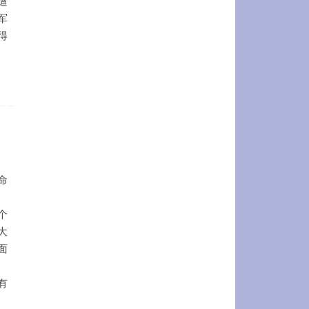
遭
军
得
命
个
大
面
有