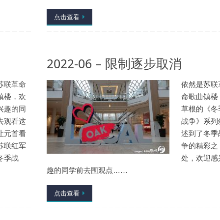
点击查看
2022-06 – 限制逐步取消
苏联革命
依然是苏联
镇楼，欢
命歌曲镇楼
兴趣的同
草根的《冬
去观看这
战争》系列
让元首看
述到了冬季
苏联红军
争的精彩之
冬季战
处，欢迎感
趣的同学前去围观点……
点击查看