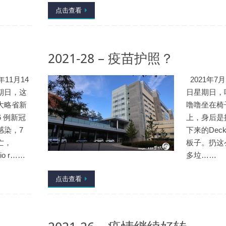
点击查看
2021-28 – 疫苗护照？
1年11月14
2021年7月
期日，这
日星期日，
大略省新
噜噜坐在椅
6 例新冠
上，身后是
感染，7
下来的Dec
亡，
板子。扔这
rio r……
多垃……
点击查看