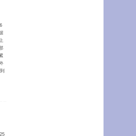
6
据
上
那
紧
外
 到
25