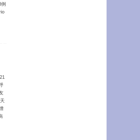
8例
io
21
呼
友
这天
增
病